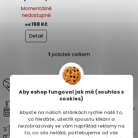
u
studena
k
Momentálně
t
nedostupné
ů
198 Kč
od
Detail
1
položek celkem
O
v
l
á
Odborné poradenství pro vaši krásu a zdraví
d
pomůžeme vám vybrat produkty na míru vašim
a
potřebám.
c
Aby eshop
fungoval jak má (souhlas s
í
cookies)
Vybírejte z více než 10 000 produktů
p
Široký sortiment přírodních a kvalitních produktů pro
r
Abyste na našich stránkách rychle našli to,
zdraví, krásu a pohodu.
v
co hledáte, ušetřili spoustu klikání a
k
nezobrazovaly se vám například reklamy na
Rychlé a spolehlivé doručení
y
Vaše objednávky doručíme až k vám domů – rychle,
v
to, co vás neláká, potřebujeme od vás