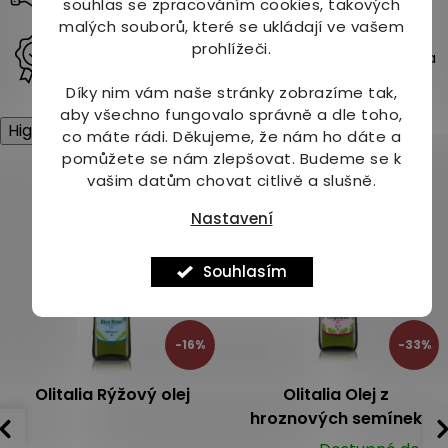
bezpečně a bez starostí.
ý
souhlas se zpracováním cookies, takových
p
malých souborů, které se ukládají ve vašem
i
Rodinná firma s tradicí od roku 1997
prohlížeči.
s
Už více než 29 let přinášíme kvalitu, přírodní řešení a
u
osobní přístup našim zákazníkům.
Díky nim vám naše stránky zobrazíme tak,
aby všechno fungovalo správně a dle toho,
High-contrast mode
co máte rádi.
Děkujeme, že nám ho dáte a
pomůžete se nám zlepšovat. Budeme se k
Mohlo by Vás zajímat
vašim datům chovat citlivě a slušně.
Nastavení
Akce
Souhlasím
-16%
-33%
Olitalia Rýžový olej
Olitalia Olej z
hroznových semínek
1000 ml