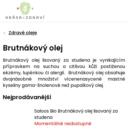
Přejít
na
obsah
Zdravé oleje
Brutnákový olej
Brutnákový olej lisovaný za studena je vynikajícím
přípravkem na suchou a citlivou kůži postiženou
ekzémy, lupénkou či alergií. Brutnákový olej obsahuje
dvojnásobné množství vícenenasycené mastné
kyseliny gama-linolenové než pupalkový olej.
Nejprodávanější
Saloos Bio Brutnákový olej lisovaný za
studena
Momentálně nedostupné