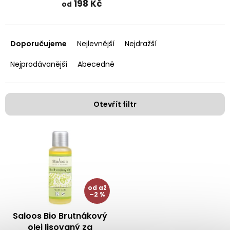
198 Kč
od
Ř
a
Doporučujeme
Nejlevnější
Nejdražší
z
e
Nejprodávanější
Abecedně
n
í
p
Otevřít filtr
r
o
V
d
ý
u
p
k
i
t
s
ů
p
od
až
–2 %
r
o
Saloos Bio Brutnákový
d
olej lisovaný za