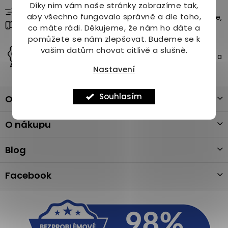
Díky nim vám naše stránky zobrazíme tak,
Rychlé a spolehlivé doručení
aby všechno fungovalo správně a dle toho,
Vaše objednávky doručíme až k vám domů – rychle,
bezpečně a bez starostí.
co máte rádi.
Děkujeme, že nám ho dáte a
pomůžete se nám zlepšovat. Budeme se k
Rodinná firma s tradicí od roku 1997
vašim datům chovat citlivě a slušně.
Už více než 29 let přinášíme kvalitu, přírodní řešení a
osobní přístup našim zákazníkům.
Nastavení
Z
Souhlasím
O nás
á
p
a
O nákupu
t
í
Blog
Facebook