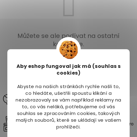
Můžete se ale podívat na ostatní
kategorie.
ZPĚT DO OBCHODU
Aby eshop
fungoval jak má (souhlas s
cookies)
Abyste na našich stránkách rychle našli to,
co hledáte, ušetřili spoustu klikání a
Odborné poradenství pro vaši krásu a zdraví
nezobrazovaly se vám například reklamy na
pomůžeme vám vybrat produkty na míru vašim
potřebám.
to, co vás neláká, potřebujeme od vás
souhlas se zpracováním cookies, takových
Vybírejte z více než 10 000 produktů
malých souborů, které se ukládají ve vašem
Široký sortiment přírodních a kvalitních produktů pro
prohlížeči.
zdraví, krásu a pohodu.