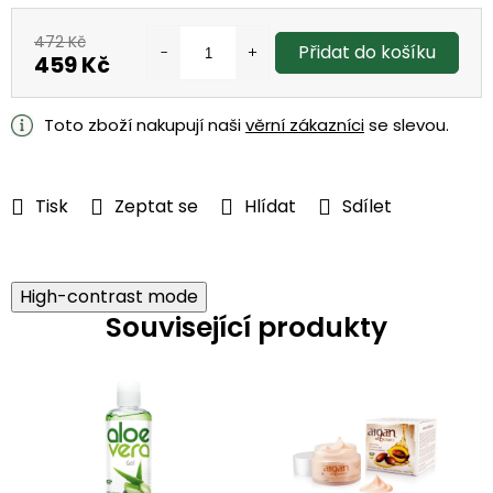
472 Kč
Přidat do košíku
459 Kč
Měrná
cena:
Toto zboží nakupují naši
věrní zákazníci
se slevou.
Tisk
Zeptat se
Hlídat
Sdílet
High-contrast mode
Související produkty