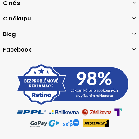
O nás
á
p
a
O nákupu
t
í
Blog
Facebook