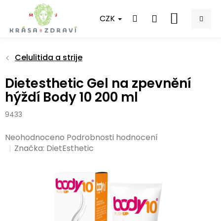
Přejít
na
CZK
NÁKUPNÍ
obsah
KOŠÍK
Celulitida a strije
Dietesthetic Gel na zpevnění
hýždí Body 10 200 ml
9433
Průměrné
Neohodnoceno
Podrobnosti hodnocení
hodnocení
Značka:
DietEsthetic
produktu
je
0,0
z
5
hvězdiček.