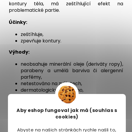
kontury těla, má zeštíhlující efekt na
problematické partie.
Účinky:
zeštíhluje,
zpevňuje kontury.
Výhody:
neobsahuje minerální oleje (deriváty ropy),
parabeny a umělá barviva či alergenní
parfémy,
netestováno na zvířatech,
dermatologicky testováno,
100% přírodní složení – nezatěžuje tělo
chemickými látkami.
Aby eshop
fungoval jak má (souhlas s
Jak používat:
cookies)
Naneste na hýždě a rozetřete pomocí jemných
krouživých pohybů. Masírujte pokožku směrem
Abyste na našich stránkách rychle našli to,