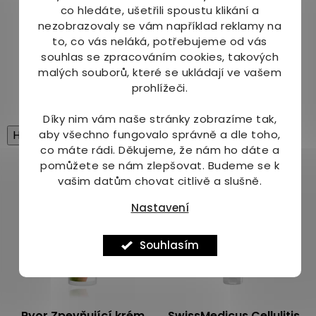
nahoru a tak dlouho, dokud se gel plně
co hledáte, ušetřili spoustu klikání a
nevstřebá. Po aplikaci si umyjte ruce.
nezobrazovaly se vám například reklamy na
to, co vás neláká, potřebujeme od vás
Objem
:
souhlas se zpracováním cookies, takových
malých souborů, které se ukládají ve vašem
200 ml
prohlížeči.
Díky nim vám naše stránky zobrazíme tak,
aby všechno fungovalo správně a dle toho,
High-contrast mode
co máte rádi.
Děkujeme, že nám ho dáte a
Mohlo by Vás zajímat
pomůžete se nám zlepšovat. Budeme se k
vašim datům chovat citlivě a slušně.
Nastavení
Souhlasím
Ryor Zpevňující krém
SwissMedicus Cellulitis