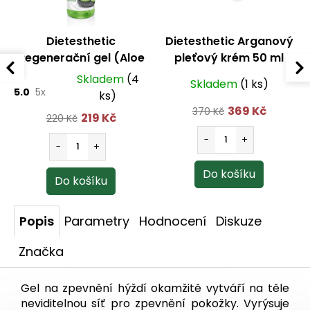
Dietesthetic
Dietesthetic Arganový
Regenerační gel (Aloe
pleťový krém 50 ml
Vera Gel) 250 ml
Skladem
(4
Skladem
(1 ks)
5.0
5x
ks)
369 Kč
370 Kč
219 Kč
220 Kč
Popis
Parametry
Hodnocení
Diskuze
Značka
Gel na zpevnění hýždí okamžitě vytváří na těle
neviditelnou síť pro zpevnění pokožky. Vyrýsuje