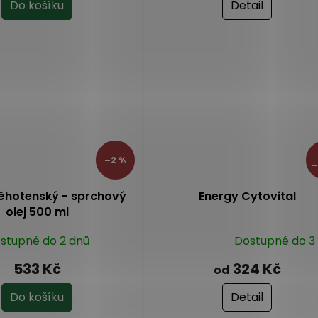
Do košíku
Detail
5,0
z
5
hvězdiček.
–2 %
–
ěhotenský - sprchový
Energy Cytovital
olej 500 ml
stupné do 2 dnů
Dostupné do 3
Průměrné
hodnocení
533 Kč
324 Kč
od
produktu
je
Do košíku
Detail
5,0