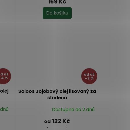
169 Kč
Do košíku
od
až
od
až
–4 %
–2 %
olej
Saloos Jojobový olej lisovaný za
studena
 dnů
Dostupné do 2 dnů
Průměrné
hodnocení
122 Kč
od
produktu
je