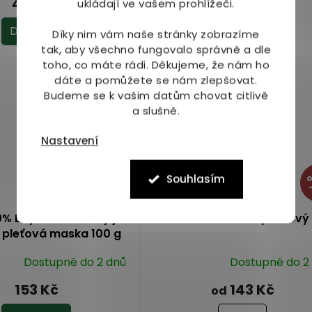
449 Kč
356 Kč
ukládají ve vašem prohlížeči.
od
produktu
je
Do košíku
Detail
Díky nim vám naše stránky zobrazíme
5,0
tak, aby všechno fungovalo správně a dle
z
toho, co máte rádi.
Děkujeme, že nám ho
5
dáte a pomůžete se nám zlepšovat.
hvězdiček.
Budeme se k vašim datům chovat citlivě
a slušně.
Nastavení
Souhlasím
–3 %
% Bílý francouzský jíl -
Saloos Celulinie - sprchový 
a pleťová maska 100 g
Dostupné do 2 dnů
Dostupné do 2
Průměrné
hodnocení
153 Kč
143 Kč
od
produktu
je