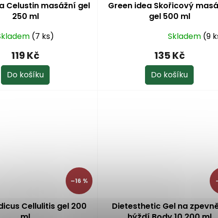
a Celustin masážní gel
Green idea Skořicový masá
250 ml
gel 500 ml
Skladem
(7 ks)
Skladem
(9 k
Průměrné
hodnocení
119 Kč
135 Kč
produktu
je
Do košíku
Do košíku
5,0
z
5
hvězdiček.
–16 %
cus Cellulitis gel 200
Dietesthetic Gel na zpevn
ml
hýždí Body 10 200 ml