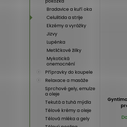
pokožka
Průměrné
hodnocení
Bradavice a kuří oka
produktu
Celulitida a strije
je
Ekzémy a vyrážky
5,0
z
Jizvy
5
Lupénka
hvězdiček.
Metličkové žilky
Mykotická
onemocnění
Přípravky do koupele
Relaxace a masáže
Sprchové gely, emulze
a oleje
Gyntima
Tekutá a tuhá mýdla
pr
Tělové krémy a oleje
Do
Tělová mléka a gely
Tělový peeling