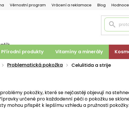
na
Věrnostní program
Vrácení a reklamace
Blog
Hodnoce
košík
PNÍ
Přírodní produkty
Vitamíny a minerály
Kosme
K
Problematická pokožka
Celulitida a strije
é problémy pokožky, které se nejčastěji objevují na stehne
 přípravky určené pro každodenní péči o pokožku se sklonem
y mohou přispět k lepšímu vzhledu a pružnosti pokožky