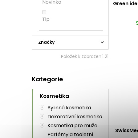
k
ů
n
Novinka
Green ide
t
e
ů
l
Tip
Značky
Položek k zobrazení:
21
Přeskočit
Kategorie
kategorie
Kosmetika
Bylinná kosmetika
Dekorativní kosmetika
Kosmetika pro muže
SwissMedi
Parfémy a toaletní