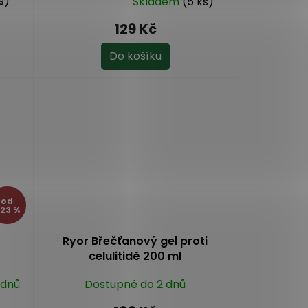
s)
Skladem
(5 ks)
Průměrné
hodnocení
129 Kč
produktu
je
Do košíku
5,0
z
5
hvězdiček.
od
23 %
Ryor Břečťanový gel proti
celulitidě 200 ml
 dnů
Dostupné do 2 dnů