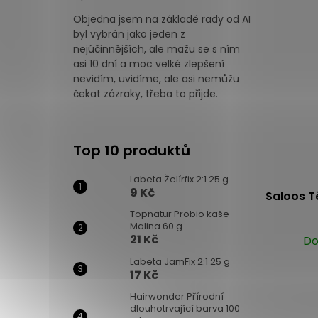
Hodnocení produktu je 3 z 5 hvězdiček.
5,0
Objedna jsem na základě rady od AI
z
byl vybrán jako jeden z
5
nejúčinnějších, ale mažu se s ním
hvězdiček.
asi 10 dní a moc velké zlepšení
nevidím, uvidíme, ale asi nemůžu
čekat zázraky, třeba to přijde.
Top 10 produktů
Labeta Želírfix 2:1 25 g
9 Kč
Saloos T
Topnatur Probio kaše
Malina 60 g
21 Kč
Do
Labeta JamFix 2:1 25 g
17 Kč
Hairwonder Přírodní
dlouhotrvající barva 100