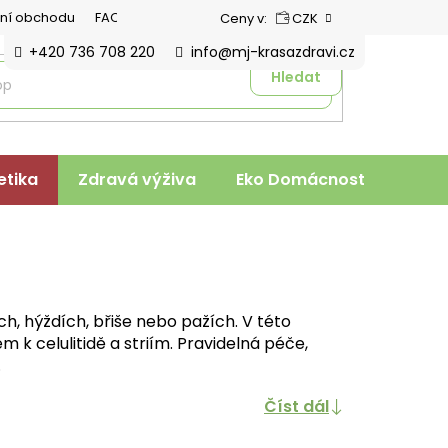
ní obchodu
FAQ
Ceny v:
CZK
+420 736 708 220
info@mj-krasazdravi.cz
Hledat
tika
Zdravá výživa
Eko Domácnost
Veter
ch, hýždích, břiše nebo pažích. V této
 k celulitidě a striím. Pravidelná péče,
.
Číst dál