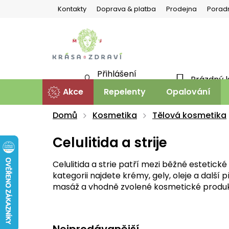
Přejít
Kontakty
Doprava & platba
Prodejna
Porad
na
obsah
Přihlášení
Prázdný 
NÁKU
Nová registrace
Akce
Repelenty
Opalování
KOŠÍ
Domů
Kosmetika
Tělová kosmetika
Celulitida a strije
Celulitida a strie patří mezi běžné estetick
kategorii najdete krémy, gely, oleje a další
masáž a vhodně zvolené kosmetické produkt
Nejprodávanější