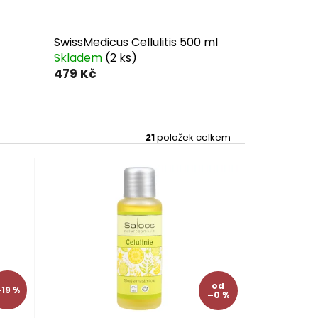
SwissMedicus Cellulitis 500 ml
Skladem
(2 ks)
479 Kč
21
položek celkem
od
19 %
–0 %