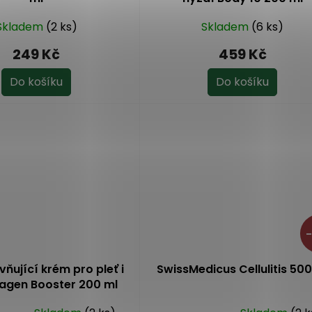
Skladem
(2 ks)
Skladem
(6 ks)
249 Kč
459 Kč
Do košíku
Do košíku
–
ňující krém pro pleť i
SwissMedicus Cellulitis 500
lagen Booster 200 ml