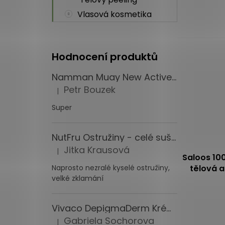
Vlasová kosmetika
Hodnocení produktů
Namman Muay New Active Cream Thajský krém 4x100 g
Petr Bouzek
|
Hodnocení produktu je 5 z 5 hvězdiček.
Super
NutFru Ostružiny - celé sušené mrazem 1000 g
Jitka Krausová
|
Hodnocení produktu je 1 z 5 hvězdiček.
Saloos 100
tělová 
Naprosto nezralé kyselé ostružiny,
velké zklamání
Průměrné
hodnocení
Vivaco DepigmaDerm Krém na pigmentové skvrny 50 ml
produktu
Gabriela Sochorova
|
je