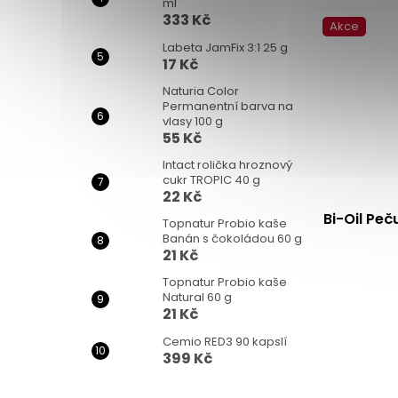
ml
333 Kč
Akce
Labeta JamFix 3:1 25 g
17 Kč
Naturia Color
Permanentní barva na
vlasy 100 g
55 Kč
Intact rolička hroznový
cukr TROPIC 40 g
22 Kč
Bi-Oil Peč
Topnatur Probio kaše
Banán s čokoládou 60 g
21 Kč
Topnatur Probio kaše
Natural 60 g
21 Kč
Cemio RED3 90 kapslí
399 Kč