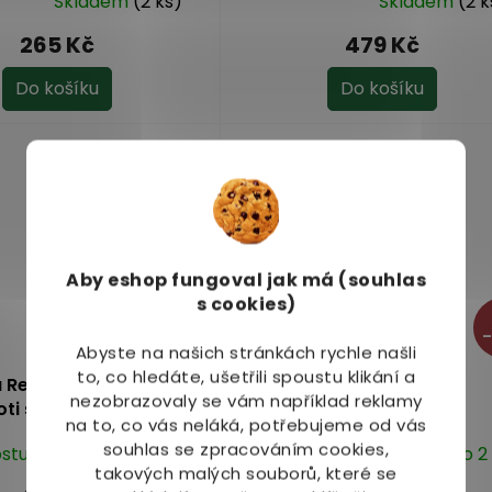
Skladem
(2 ks)
Skladem
(2 k
Průměrné
hodnocení
265 Kč
479 Kč
produktu
je
Do košíku
Do košíku
4,1
z
5
hvězdiček.
Aby eshop
fungoval jak má (souhlas
s cookies)
–
Abyste na našich stránkách rychle našli
to, co hledáte, ušetřili spoustu klikání a
 Regenerační emulze
Energy Ruticelit
nezobrazovaly se vám například reklamy
oti striím 100 ml
na to, co vás neláká, potřebujeme od vás
souhlas se zpracováním cookies,
stupné do 1 dne
Dostupné do 2
Průměrné
takových malých souborů, které se
hodnocení