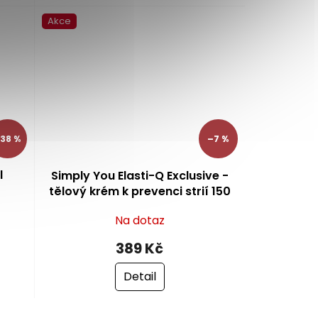
z
5
Akce
hvězdiček.
38 %
–7 %
l
Simply You Elasti-Q Exclusive -
tělový krém k prevenci strií 150
ml
Na dotaz
389 Kč
Detail