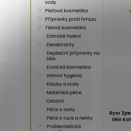
vody
Pleťová kosmetika
Přípravky proti hmyzu
Tělová kosmetika
Dámské holení
Deodoranty
Depilační přípravky na
tělo
Erotická kosmetika
Intimní hygiena
Klouby a svaly
Mateřská péče
Ostatní
Péče o nohy
Ryor Zpev
Péče o ruce a nehty
tělo Ko
Problematická