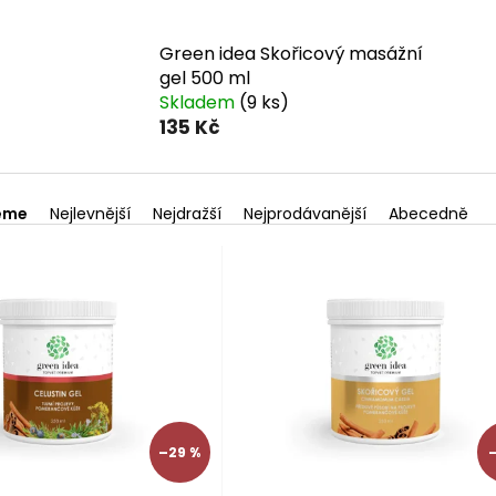
Green idea Skořicový masážní
gel 500 ml
Skladem
(9 ks)
135 Kč
eme
Nejlevnější
Nejdražší
Nejprodávanější
Abecedně
–29 %
–