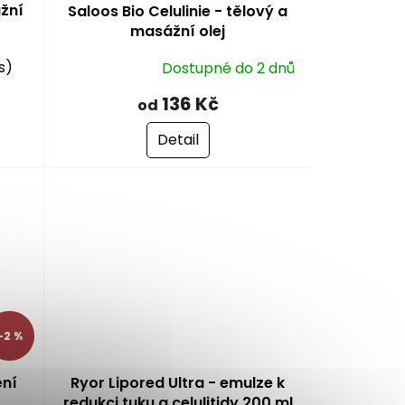
žní
Saloos Bio Celulinie - tělový a
masážní olej
s)
Dostupné do 2 dnů
Průměrné
hodnocení
136 Kč
od
produktu
je
Detail
4,8
z
5
hvězdiček.
–2 %
ění
Ryor Lipored Ultra - emulze k
redukci tuku a celulitidy 200 ml