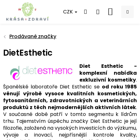
Přejít
na
CZK
NÁKUPNÍ
obsah
KOŠÍK
Prodávané značky
DietEsthetic
Diet Esthetic -
komplexní nabídka
exkluzivní kosmetiky
.
Španělské laboratoře Diet Esthetic se
od roku 1985
věnují výrobě vysoce kvalitních kosmetických,
fytosanitárních, zdravotnických a veterinárních
produktů z těch nejmodernějších aktivních látek
.
V současné době patří v tomto segmentu k lídrům
trhu. Tajemstvím úspěchu značky Diet Esthetic je její
filozofie, založená na vysokých investicích do výzkumu,
vývoje a inovací, nejpřísnější kontrole kvality,