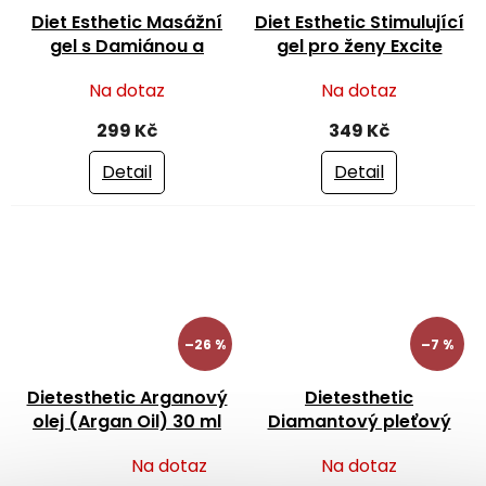
Diet Esthetic Masážní
Diet Esthetic Stimulující
gel s Damiánou a
gel pro ženy Excite
Guaranou Excite Stimul
Woman Fly 15 ml
Na dotaz
Na dotaz
200 ml
299 Kč
349 Kč
Detail
Detail
–26 %
–7 %
Dietesthetic Arganový
Dietesthetic
olej (Argan Oil) 30 ml
Diamantový pleťový
krém (Essence
Na dotaz
Na dotaz
Diamond) 50 ml
Průměrné