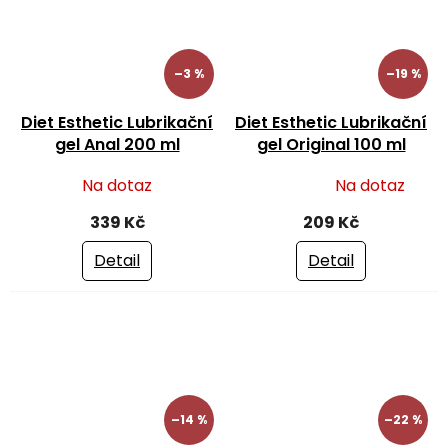
–3 %
–19 %
Diet Esthetic Lubrikační
Diet Esthetic Lubrikační
gel Anal 200 ml
gel Original 100 ml
Na dotaz
Na dotaz
Průměrné
hodnocení
339 Kč
209 Kč
produktu
je
Detail
Detail
5,0
z
5
hvězdiček.
–14 %
–22 %