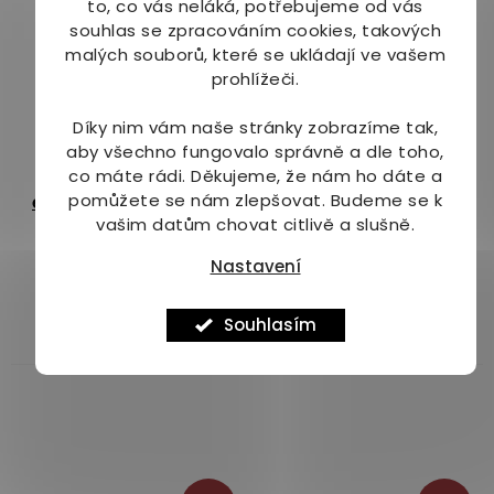
to, co vás neláká, potřebujeme od vás
5
5
souhlas se zpracováním cookies, takových
hvězdiček.
hvězdiček.
malých souborů, které se ukládají ve vašem
prohlížeči.
–7 %
–23 %
Díky nim vám naše stránky zobrazíme tak,
aby všechno fungovalo správně a dle toho,
co máte rádi.
Děkujeme, že nám ho dáte a
Dietesthetic Olejová
Dietesthetic Pleťový
pomůžete se nám zlepšovat. Budeme se k
esence na pleť, tělo a
krém s hlemýždím
vašim datům chovat citlivě a slušně.
vlasy Zenshi 200 ml
extraktem Vit Vit 50 ml
Na dotaz
Na dotaz
Průměrné
Nastavení
hodnocení
495 Kč
289 Kč
produktu
je
Souhlasím
Detail
Detail
5,0
z
5
hvězdiček.