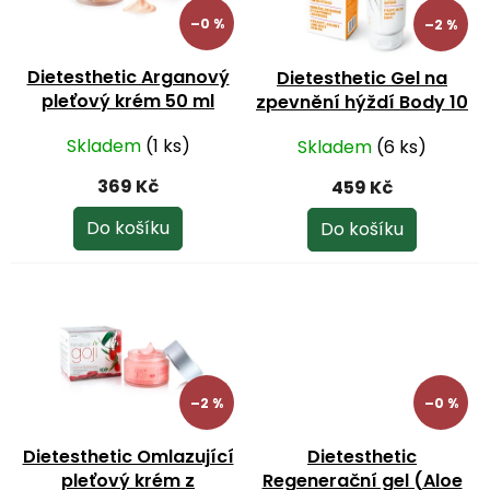
k
p
–0 %
–2 %
t
r
ů
o
Dietesthetic Arganový
Dietesthetic Gel na
d
pleťový krém 50 ml
zpevnění hýždí Body 10
u
200 ml
k
Skladem
(1 ks)
Skladem
(6 ks)
t
ů
369 Kč
459 Kč
Do košíku
Do košíku
–2 %
–0 %
Dietesthetic Omlazující
Dietesthetic
pleťový krém z
Regenerační gel (Aloe