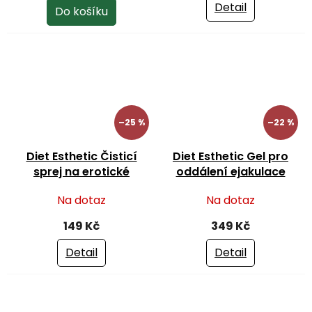
je
Detail
Do košíku
4,8
z
5
hvězdiček.
–25 %
–22 %
Diet Esthetic Čisticí
Diet Esthetic Gel pro
sprej na erotické
oddálení ejakulace
pomůcky a tělo Excite
Excite Man Delay 15 ml
Na dotaz
Na dotaz
Toy & Body Cleaner
100 ml
149 Kč
349 Kč
Detail
Detail