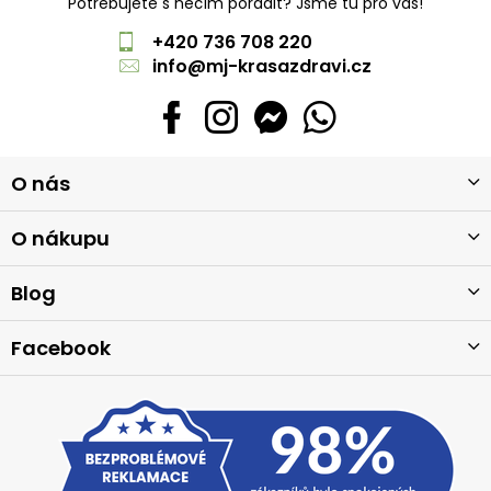
Potřebujete s něčím poradit? Jsme tu pro vás!
+420 736 708 220
info
@
mj-krasazdravi.cz
Z
O nás
á
p
a
O nákupu
t
í
Blog
Facebook