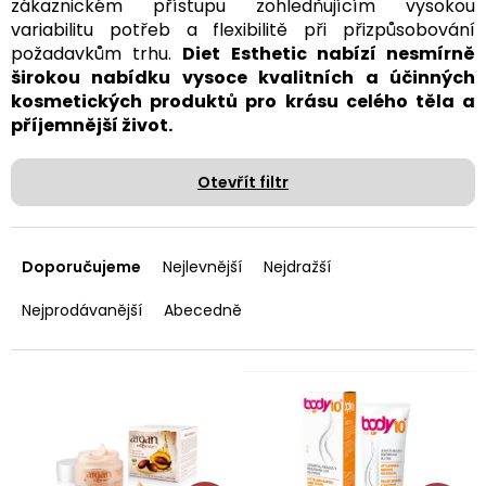
zákaznickém přístupu zohledňujícím vysokou
variabilitu potřeb a flexibilitě při přizpůsobování
požadavkům trhu.
Diet Esthetic nabízí nesmírně
širokou nabídku vysoce kvalitních a účinných
kosmetických produktů pro krásu celého těla a
příjemnější život.
Otevřít filtr
Ř
a
Doporučujeme
Nejlevnější
Nejdražší
z
e
Nejprodávanější
Abecedně
n
í
p
V
r
ý
o
p
d
i
u
s