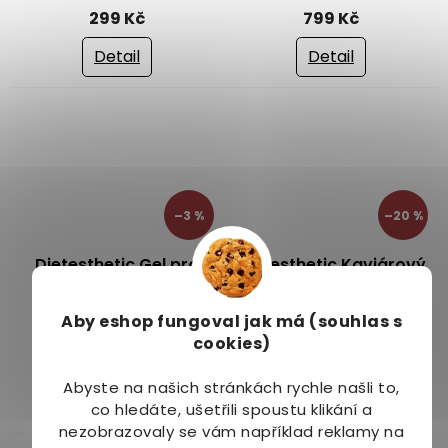
hodnocení
299 Kč
799 Kč
produktu
je
Detail
Detail
5,0
z
5
hvězdiček.
–3 %
–20 %
Dietesthetic Gel pro
Dietesthetic Kaviárový
zvětšení objemu
pleťový krém (Caviar
penisu Excite Man
Essence) 50 ml
Aby eshop
fungoval jak má (souhlas s
Na dotaz
Na dotaz
Power 15 ml
Průměrné
Průměrné
cookies)
hodnocení
hodnocení
339 Kč
399 Kč
produktu
produktu
Abyste na našich stránkách rychle našli to,
je
je
Detail
Detail
co hledáte, ušetřili spoustu klikání a
4,0
5,0
nezobrazovaly se vám například reklamy na
z
z