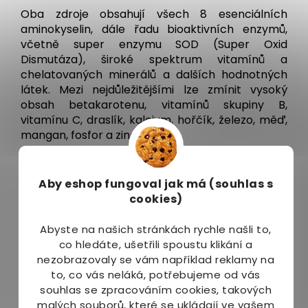
Oba zdroje obsahují všech 8 esenciálních
aminokyselin, dále řadu bioaktivních enzymů,
včetně super enzymu SOD (Super Oxid
Dismutáza), široké spektrum vitamínů a
chelatovaných minerálů a dalších hodnotných
látek. Mezi nejdůležitějšími lze zmínit vysoký
obsah betakarotenu, vitamínů skupiny B,
vitamínu C, draslík, kalcium, hořčík, železo, měď,
mangan, fosfor a zinek.
100% ORGANICKÁ ALFALFA - VOJTĚŠKA LIST
(Medicago Sativa)
Aby eshop
fungoval jak má (souhlas s
cookies)
Alfalfa je hodnotným zdrojem důležitých
nutrientů. Jedním z důvodů je hluboká kořenová
Abyste na našich stránkách rychle našli to,
soustava, takže rostlinka si dokáže „vytáhnout ze
co hledáte, ušetřili spoustu klikání a
země opravdu to nejlepší“. Alfalfa je bohatá na
nezobrazovaly se vám například reklamy na
obsah důležitých vitamínů, minerálů, karotenoidů,
to, co vás neláká, potřebujeme od vás
enzymů a chlorofylu.
souhlas se zpracováním cookies, takových
malých souborů, které se ukládají ve vašem