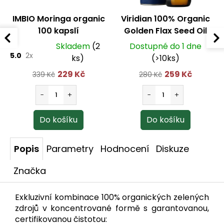
IMBIO Moringa organic
Viridian 100% Organic
100 kapslí
Golden Flax Seed Oil
200 ml
Skladem
(2
Dostupné do 1 dne
5.0
2x
ks)
(>10ks)
229 Kč
259 Kč
339 Kč
280 Kč
Popis
Parametry
Hodnocení
Diskuze
Značka
Exkluzivní kombinace 100% organických zelených
zdrojů v koncentrované formě s garantovanou,
certifikovanou čistotou: