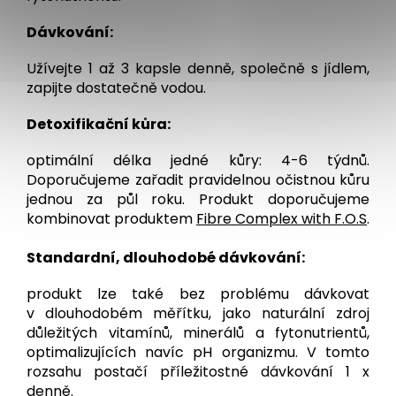
Dávkování:
Užívejte 1 až 3 kapsle denně, společně s jídlem,
zapijte dostatečně vodou.
Detoxifikační kůra:
optimální délka jedné kůry: 4-6 týdnů.
Doporučujeme zařadit pravidelnou očistnou kůru
jednou za půl roku. Produkt doporučujeme
kombinovat produktem
Fibre Complex with F.O.S
.
Standardní, dlouhodobé dávkování:
produkt lze také bez problému dávkovat
v dlouhodobém měřítku, jako naturální zdroj
důležitých vitamínů, minerálů a fytonutrientů,
optimalizujících navíc pH organizmu. V tomto
rozsahu postačí příležitostné dávkování 1 x
denně.