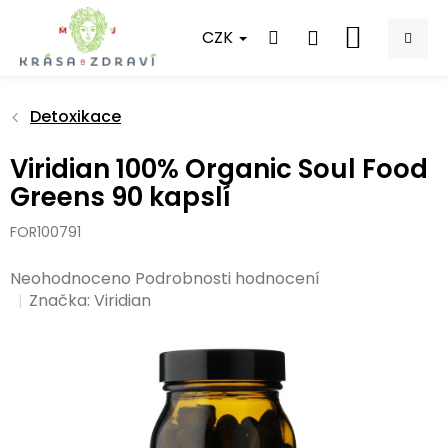
Přejít
na
CZK
NÁKUPNÍ
obsah
KOŠÍK
Detoxikace
Viridian 100% Organic Soul Food
Greens 90 kapslí
FOR100791
Průměrné
Neohodnoceno
Podrobnosti hodnocení
hodnocení
Značka:
Viridian
produktu
je
0,0
z
5
hvězdiček.