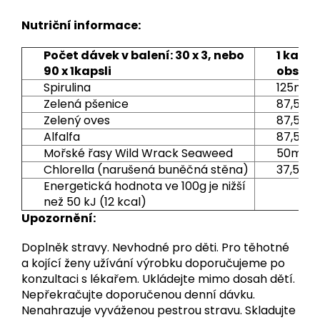
Nutriční informace:
Počet dávek v balení: 30 x 3, nebo
1 kapsl
90 x 1kapsli
obsahu
Spirulina
125mg
Zelená pšenice
87,5mg
Zelený oves
87,5mg
Alfalfa
87,5mg
Mořské řasy Wild Wrack Seaweed
50mg
Chlorella (narušená buněčná stěna)
37,5mg
Energetická hodnota ve 100g je nižší
než 50 kJ (12 kcal)
Upozornění:
Doplněk stravy. Nevhodné pro děti. Pro těhotné
a kojící ženy užívání výrobku doporučujeme po
konzultaci s lékařem. Ukládejte mimo dosah dětí.
Nepřekračujte doporučenou denní dávku.
Nenahrazuje vyváženou pestrou stravu. Skladujte