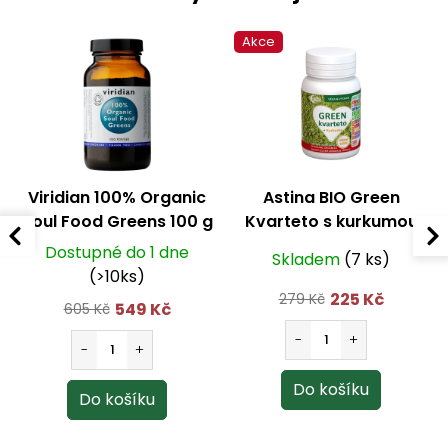
Akce
Viridian 100% Organic
Astina BIO Green
Soul Food Greens 100 g
Kvarteto s kurkumou
180 tbl.
Dostupné do 1 dne
Skladem
(7 ks)
(>10ks)
225 Kč
279 Kč
549 Kč
605 Kč