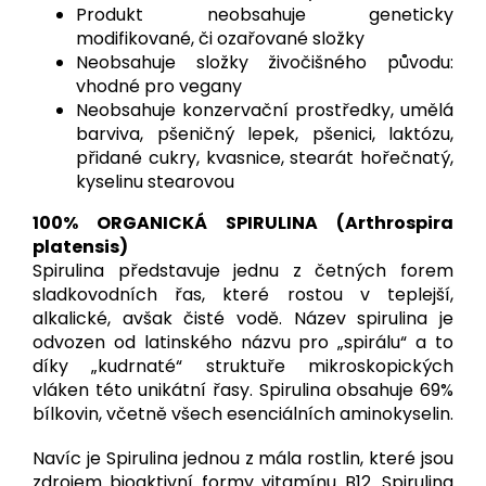
Produkt neobsahuje geneticky
modifikované, či ozařované složky
Neobsahuje složky živočišného původu:
vhodné pro vegany
Neobsahuje konzervační prostředky, umělá
barviva, pšeničný lepek, pšenici, laktózu,
přidané cukry, kvasnice, stearát hořečnatý,
kyselinu stearovou
100% ORGANICKÁ SPIRULINA (Arthrospira
platensis)
Spirulina představuje jednu z četných forem
sladkovodních řas, které rostou v teplejší,
alkalické, avšak čisté vodě. Název spirulina je
odvozen od latinského názvu pro „spirálu“ a to
díky „kudrnaté“ struktuře mikroskopických
vláken této unikátní řasy. Spirulina obsahuje 69%
bílkovin, včetně všech esenciálních aminokyselin.
Navíc je Spirulina jednou z mála rostlin, které jsou
zdrojem bioaktivní formy vitamínu B12. Spirulina