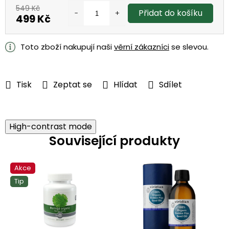
549 Kč
Přidat do košíku
499 Kč
Měrná
cena:
Toto zboží nakupují naši
věrní zákazníci
se slevou.
Tisk
Zeptat se
Hlídat
Sdílet
High-contrast mode
Související produkty
Akce
Tip