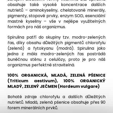
obsahuje také vysoké koncentrace dalších
nutrietů – aminokyseliny, chelatované minerály,
pigmenty, stopové prvky, enzym SOD, esenciální
mastné kyseliny – vše v nejlépe využitelných
formách pro náš organizmus.
Spirulina patří do skupiny tzv. modro-zelených
řas, díky obsahu důležitých pigmentů chlorofylu
(zelená) a fytokyanu (modrá). Spirulina jako
jedna z mála modro-zelených řas postrádá
buněčnou stěnu z celulózy, proto je pro náš
organizmus perfektně stravitelná.
100% ORGANICKÁ, MLADÁ, ZELENÁ PŠENICE
(Triticum aestivum), 100% ORGANICKÝ
MLADÝ, ZELENÝ JEČMEN (Hordeum vulgare)
Bohaté zdroje chlorofylu a dalších důležitých
nutrietů. Mladá, zelená pšenice obsahuje přes 90
forem minerálních prvků.