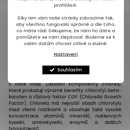
100% ORGANICKÉ MOŘSKÉ ŘASY
prohlížeči.
ASCOPHYLLUM (Wild Wrack Seaweed)
Díky nim vám naše stránky zobrazíme tak,
Tato speciální odrůda mořských řas, je
aby všechno fungovalo správně a dle toho,
bezkonkurenčním zdrojem makro a mikroprvků,
co máte rádi.
Děkujeme, že nám ho dáte a
které mohou tvořit až 36% sušiny! Vysoký obsah
pomůžete se nám zlepšovat. Budeme se k
jodu.
vašim datům chovat citlivě a slušně.
100% ORGANICKÁ CHLORELLA (Speciálně
Nastavení
narušená buněčná stěna – maximalizovaná
stravitelnost)
Souhlasím
Chlorela je unikátní jednobuněčná řasa, rostoucí
v čisté vodě. Základní komponenty chlorely,
které prokazují výrazné benefity: chlorofyl, beta-
karoten a růstový faktor CGF (Chlorella Growth
Factor). Chlorela má nejvyšší obsah chlorofylu
mezi všemi rostlinami a obsahuje také vysoké
koncentrace vitamínů, minerálů, nukleových
kyselin, aminokyselin, enzymů a dalších
fytonutrientů.