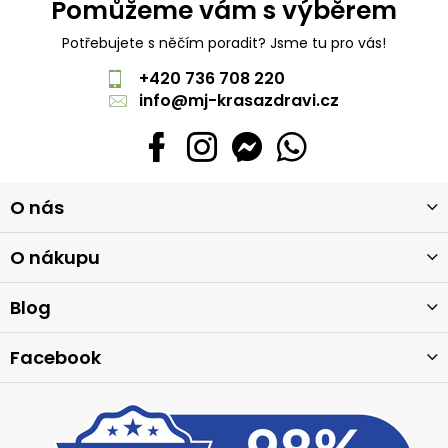
Pomůžeme vám s výběrem
Potřebujete s něčím poradit? Jsme tu pro vás!
+420 736 708 220
info
@
mj-krasazdravi.cz
Z
O nás
á
p
a
O nákupu
t
í
Blog
Facebook