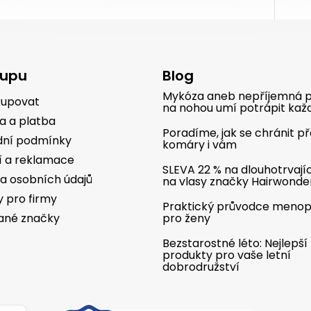
kupu
Blog
Mykóza aneb nepříjemná p
kupovat
na nohou umí potrápit kaž
a a platba
Poradíme, jak se chránit p
ní podmínky
komáry i vám
í a reklamace
SLEVA 22 % na dlouhotrvají
a osobních údajů
na vlasy značky Hairwonde
y pro firmy
Praktický průvodce meno
ané značky
pro ženy
Bezstarostné léto: Nejlepší
produkty pro vaše letní
dobrodružství