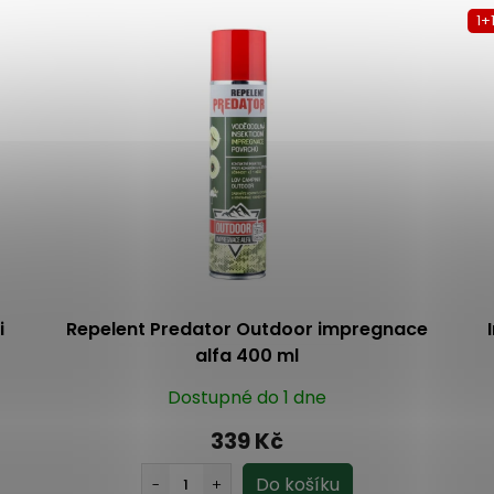
1+
i
Repelent Predator Outdoor impregnace
alfa 400 ml
Dostupné do 1 dne
339 Kč