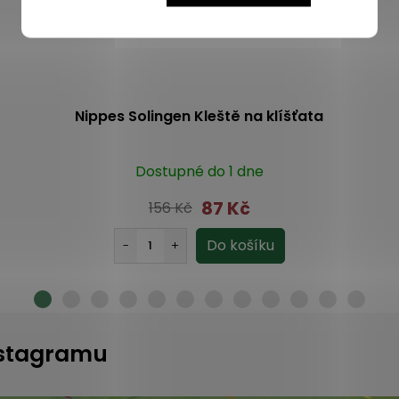
Nippes Solingen Kleště na klíšťata
Dostupné do 1 dne
87 Kč
156 Kč
instagramu