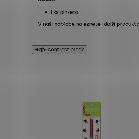
1 ks pinzeta
V naší nabídce naleznete i další produkt
High-contrast mode