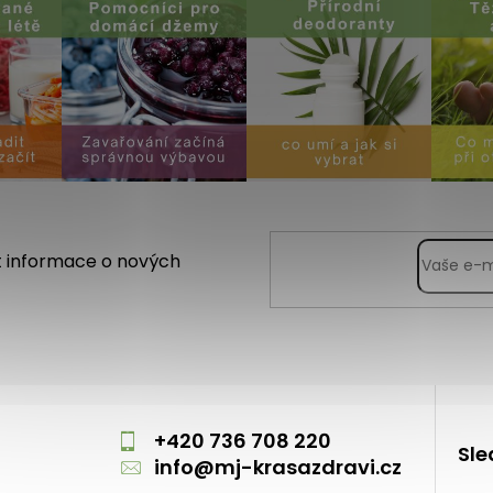
t informace o nových
m
+420 736 708 220
Sle
info
@
mj-krasazdravi.cz