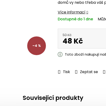
domů vy nebo třeba váš p
z
5
Více informací
hvězdiček.
Dostupné do 1 dne
Můž
50 Kč
48 Kč
–4 %
Měrná
cena:
Toto zboží nakupují na
Tisk
Zeptat se
Související produkty