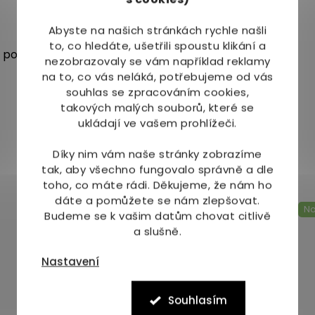
Abyste na našich stránkách rychle našli
to, co hledáte, ušetřili spoustu klikání a
y pomáhající při
odstranění klíštěte
.
nezobrazovaly se vám například reklamy
na to, co vás neláká, potřebujeme od vás
souhlas se zpracováním cookies,
takových malých souborů, které se
ukládají ve vašem prohlížeči.
Díky nim vám naše stránky zobrazíme
Mohlo by Vás zajímat
tak, aby všechno fungovalo správně a dle
toho, co máte rádi.
Děkujeme, že nám ho
dáte a pomůžete se nám zlepšovat.
Novinka
No
Budeme se k vašim datům chovat citlivě
a slušně.
Nastavení
Souhlasím