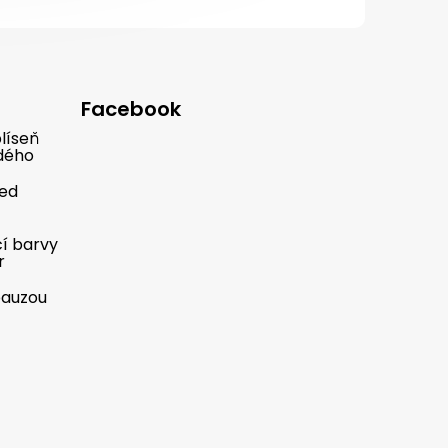
Facebook
líseň
dého
řed
cí barvy
r
pauzou