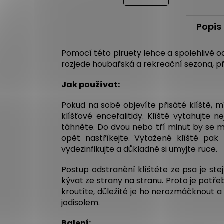
Popis
Pomocí této piruety lehce a spolehlivě od
rozjede houbařská a rekreační sezona, p
Jak používat:
Pokud na sobě objevíte přisáté klíště, m
klíšťové encefalitidy. Klíště vytahujt
táhněte. Do dvou nebo tří minut by se mě
opět nastříkejte. Vytažené klíště pa
vydezinfikujte a důkladně si umyjte ruce.
Postup odstranění klíštěte ze psa je stej
kývat ze strany na stranu. Proto je potře
kroutíte, důležité je ho nerozmáčknout a
jodisolem.
Balení: