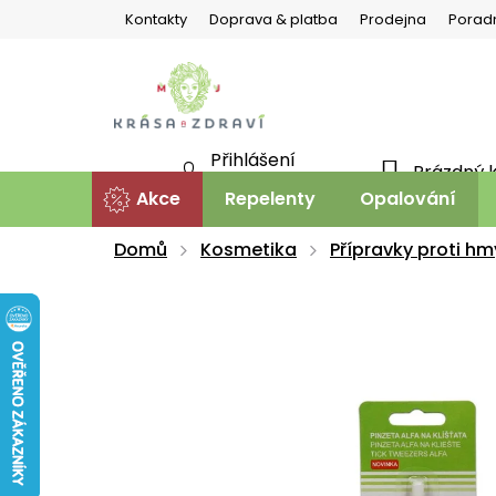
Přejít
Kontakty
Doprava & platba
Prodejna
Porad
na
obsah
Přihlášení
Prázdný 
NÁKU
Nová registrace
Akce
Repelenty
Opalování
KOŠÍ
Domů
Kosmetika
Přípravky proti hm