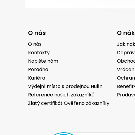
Z
á
O nás
O ná
p
a
O nás
Jak na
t
Kontakty
Doprav
í
Napište nám
Obchod
Poradna
Vrácen
Kariéra
Ochran
Výdejní místo s prodejnou Hulín
Benefit
Reference našich zákazníků
Prodáv
Zlatý certifikát Ověřeno zákazníky