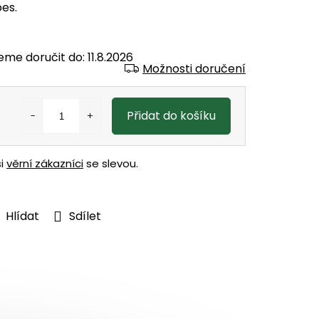
es.
eme doručit do:
11.8.2026
Možnosti doručení
Přidat do košíku
ši
věrní zákazníci
se slevou.
Hlídat
Sdílet