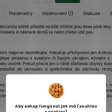
Parametry
Hodnocení (1)
Diskuze
straníte klíště přisáté na kůži. Klíšťat jsou dnes plné le
řinesete si některé domů vy nebo třeba váš pes.
ísto nejprve dezinfikujte. Pokud je přichyceno jen krátc
e nejlépe pinzetou s kulatým či tupým okrajem. Kývejte
lo uvolnit. Pokud přece jen v ráně zůstanou zbytky kusa
k zabalte do ubrousku a spláchněte do záchodu. Hroty
ný jako u člověka. Jen protože jsou zvířata neklidnější,
ba zvolit rychlejší způsob - silnější tah s mírným zakrouc
 ránu pak vydezinfikovat nejlépe prostředkem na bázi jó
Aby eshop
fungoval jak má (souhlas
s cookies)