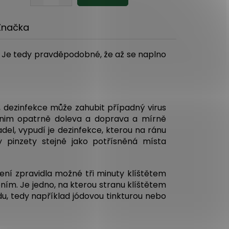
Značka
sy. Je tedy pravděpodobné, že až se naplno
e, dezinfekce může zahubit případný virus
 s nim opatrně doleva a doprava a mírně
del, vypudí je dezinfekce, kterou na ránu
 pinzety stejně jako potřísněná místa
 není zpravidla možné tři minuty klíštětem
ením. Je jedno, na kterou stranu klíštětem
du, tedy například jódovou tinkturou nebo