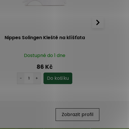
Nippes Solingen Kleště na klíšťata
Ixosafe
Dostupné do 1 dne
86 Kč
Zobrazit profil