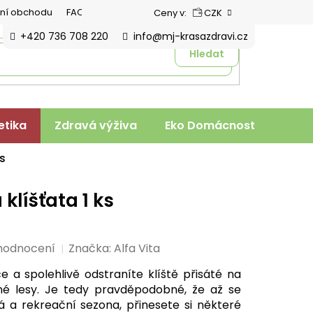
ní obchodu
FAQ
Ceny v:
CZK
+420 736 708 220
info@mj-krasazdravi.cz
Hledat
tika
Zdravá výživa
Eko Domácnost
Veter
ks
klíšťata 1 ks
hodnocení
Značka:
Alfa Vita
e a spolehlivě odstraníte klíště přisáté na
plné lesy. Je tedy pravděpodobné, že až se
 a rekreační sezona, přinesete si některé