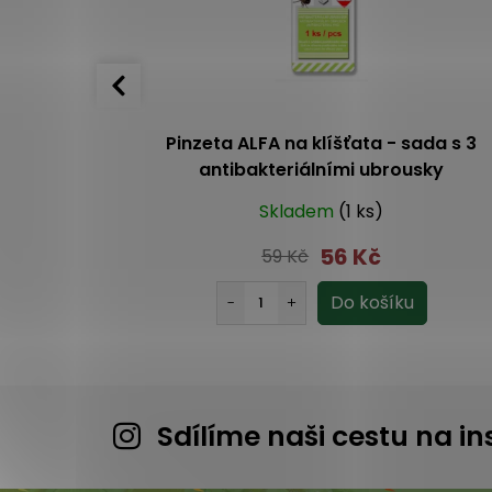
raňování
Pinzeta ALFA na klíšťata - sada s 3
antibakteriálními ubrousky
(3 ks)
Skladem
(1 ks)
56 Kč
59 Kč
Sdílíme naši cestu na 