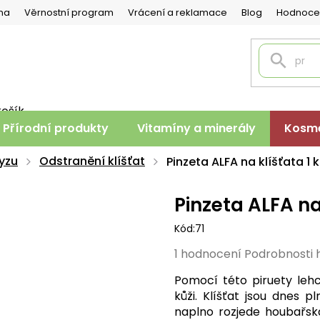
na
Věrnostní program
Vrácení a reklamace
Blog
Hodnoce
košík
PNÍ
Přírodní produkty
Vitamíny a minerály
Kosme
K
yzu
Odstranění klíšťat
Pinzeta ALFA na klíšťata 1 
Pinzeta ALFA na 
Kód:
71
Průměrné
1 hodnocení
Podrobnosti 
hodnocení
Pomocí této piruety lehc
produktu
kůži. Klíšťat jsou dnes 
je
naplno rozjede houbařská
5,0