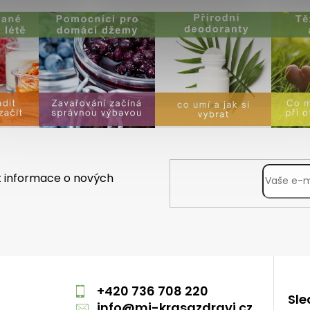
t informace o nových
m
+420 736 708 220
Sle
info
@
mj-krasazdravi.cz