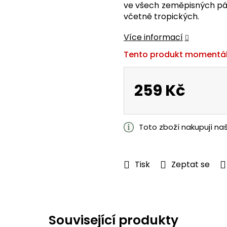
ve všech zeměpisných pá
z
včetně tropických.
5
hvězdiček.
Více informací
Tento produkt momentál
259 Kč
Měrná
cena:
Toto zboží nakupují na
Tisk
Zeptat se
Související produkty