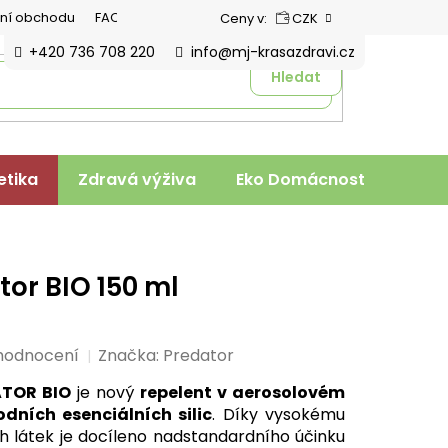
ní obchodu
FAQ
Ceny v:
CZK
+420 736 708 220
info@mj-krasazdravi.cz
Hledat
tika
Zdravá výživa
Eko Domácnost
Veter
tor BIO 150 ml
hodnocení
Značka:
Predator
TOR BIO
je nový
repelent v aerosolovém
dních esenciálních silic
. Díky vysokému
ch látek je docíleno nadstandardního účinku