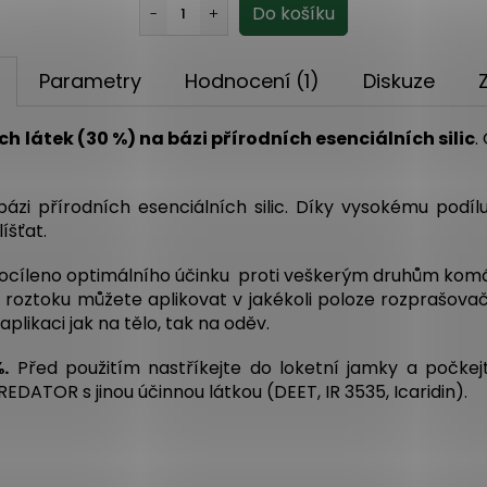
Parametry
Hodnocení (1)
Diskuze
 látek (30 %) na bázi přírodních esenciálních silic
.
zi přírodních esenciálních silic. Díky vysokému podílu
íšťat.
ocíleno optimálního účinku proti veškerým druhům komárů i
u roztoku můžete aplikovat v jakékoli poloze rozprašova
aplikaci jak na tělo, tak na oděv.
.
Před použitím nastříkejte do loketní jamky a počkejt
REDATOR s jinou účinnou látkou (DEET, IR 3535, Icaridin).