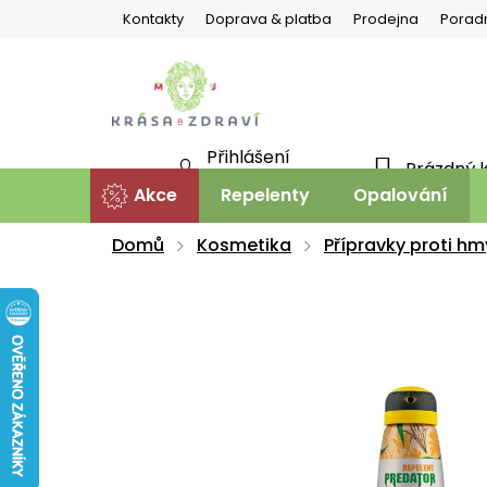
Přejít
Kontakty
Doprava & platba
Prodejna
Porad
na
obsah
Přihlášení
Prázdný 
NÁKU
Nová registrace
Akce
Repelenty
Opalování
KOŠÍ
Domů
Kosmetika
Přípravky proti hm