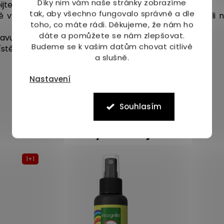
Díky nim vám naše stránky zobrazíme
jte ani nekuřte.
tak, aby všechno fungovalo správně a dle
ě vyplachujte vodou. Vyjměte kontaktní čočky, jsou-li 
toho, co máte rádi.
Děkujeme, že nám ho
dáte a pomůžete se nám zlepšovat.
ujte teplotě přesahující 50°C/122 °F.
Budeme se k vašim datům chovat citlivě
ístě sběru nebezpečných odpadů.
a slušně.
Nastavení
Souhlasím
Mohlo by Vás zajímat
1+1