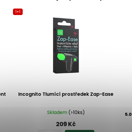
1+1
ent
Incognito Tlumící prostředek Zap-Ease
Skladem
(>10ks)
5.
209 Kč