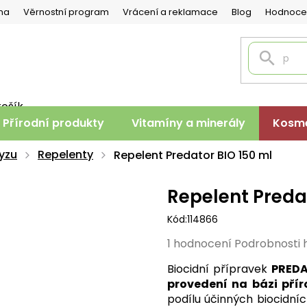
na
Věrnostní program
Vrácení a reklamace
Blog
Hodnoce
košík
PNÍ
Přírodní produkty
Vitamíny a minerály
Kosme
K
yzu
Repelenty
Repelent Predator BIO 150 ml
Repelent Preda
Kód:
114866
Průměrné
1 hodnocení
Podrobnosti 
hodnocení
Biocidní přípravek
PREDA
produktu
provedení na bázi příro
je
podílu účinných biocidní
5,0