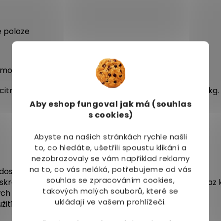
é poloze
 limonen
s citriodora (CAS 1245629-80—4, ES: 800-429-0) 300 g/kg.
Aby eshop
fungoval jak má (souhlas
s cookies)
Abyste na našich stránkách rychle našli
to, co hledáte, ušetřili spoustu klikání a
nezobrazovaly se vám například reklamy
na to, co vás neláká, potřebujeme od vás
dospělých. Uchovávejte mimo dosah dětí.
souhlas se zpracováním cookies,
skrami, otevřeným ohněm a jinými zdroji zapálení. Zákaz 
takových malých souborů, které se
ch zdrojů zapálení.
ukládají ve vašem prohlížeči.
ití.