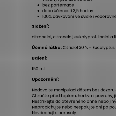
bez parfemace
doba účinnosti 3,5 hodiny
100% dávkování ve svislé i vodorovn
Složení:
citronelal, citronelol, eukalyptol, linalol a
Účinná látka:
Citridiol 30 % - Eucalyptu
Balení:
150 ml
Upozornění:
Nedovolte manipulaci dětem bez dozoru 
Chraňte před teplem, horkými povrchy, ji
Nestříkejte do otevřeného ohně nebo jiný
Nepropichujte nebo nespalujte ani po použ
Nevdechujte aerosoly.