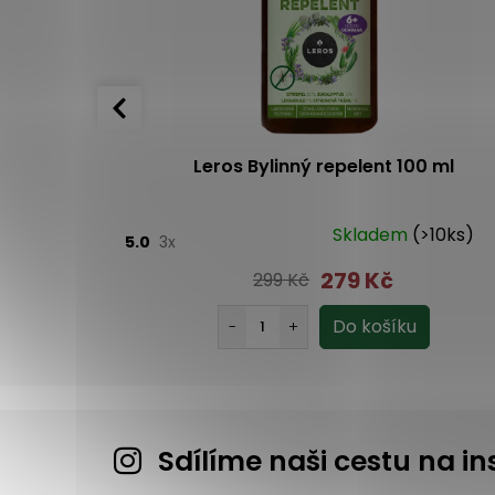
a tělový
Leros Bylinný repelent 100 ml
 100 ml
(8 ks)
Skladem
(>10ks)
5.0
3x
279 Kč
299 Kč
Sdílíme naši cestu na 