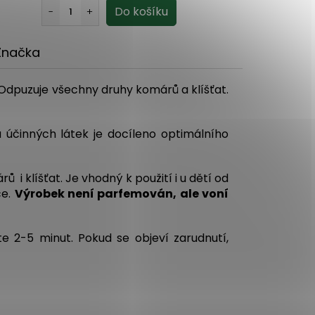
Značka
 Odpuzuje všechny druhy komárů a klíšťat.
 účinných látek je docíleno optimálního
 klíšťat. Je vhodný k použití i u dětí od
če.
Výrobek není parfemován, ale voní
e 2-5 minut. Pokud se objeví zarudnutí,