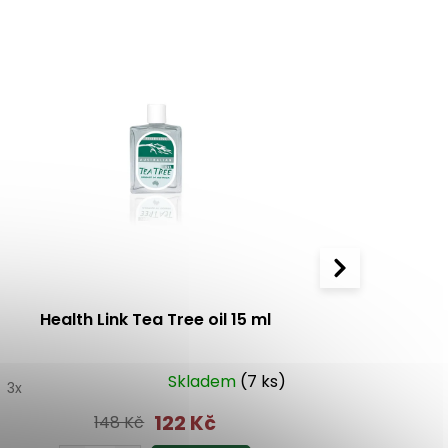
Health Link Tea Tree oil 15 ml
VET'S 
Skladem
(7 ks)
0
3x
122 Kč
148 Kč