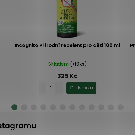
Incognito Přírodní repelent pro děti 100 ml
P
Skladem
(>10ks)
325 Kč
instagramu