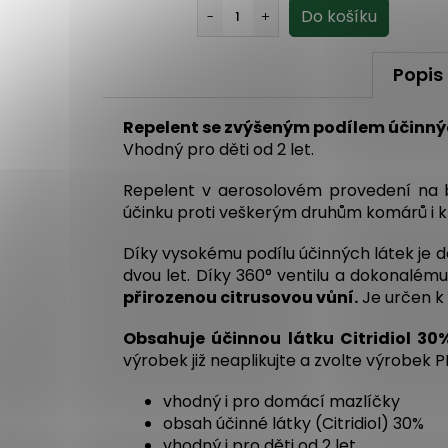
Popis
Repelent se zvýšeným podílem účinných
Vhodný pro děti od 2 let.
Repelent v aerosolovém provedení na bá
účinku proti veškerým druhům komárů i kl
Díky vysokému podílu účinných látek je d
dvou let. Díky 360° ventilu a dokonalém
přirozenou citrusovou vůní.
Je určen k 
Obsahuje účinnou látku Citridiol 30%
výrobek již neaplikujte a zvolte výrobek P
vhodný i pro domácí mazlíčky
obsah účinné látky (Citridiol) 30%
vhodný i pro děti od 2 let