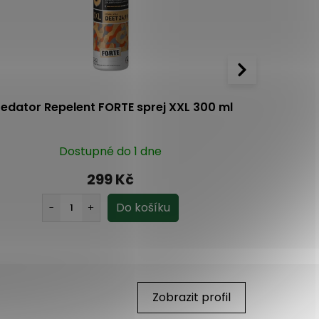
redator Repelent FORTE sprej XXL 300 ml
En
Dostupné do 1 dne
5.0
2x
299 Kč
Zobrazit profil