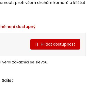
smech proti všem druhům komárů a klíšťat
ně není dostupný
Hlídat
ši
věrní zákazníci
se slevou.
Sdílet