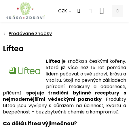
Přejít
na
CZK
NÁKUPNÍ
obsah
KOŠÍK
Prodávané značky
Liftea
Liftea
je značka s českými kořeny,
která již více než 15 let pomáhá
lidem pečovat o své zdraví, krásu a
vitalitu. Stojí na pevných základech
přírodní medicíny a odbornosti,
přičemž
spojuje tradiční bylinné receptury s
nejmodernějšími vědeckými poznatky
. Produkty
Liftea jsou vyvíjeny s důrazem na účinnost, kvalitu a
bezpečnost – bez zbytečné chemie a kompromisů.
Co dělá Liftea výjimečnou?