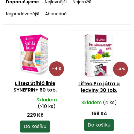
a
Doporučujeme
Nejlevnější
Nejdražší
z
e
Nejprodávanější
Abecedně
n
í
p
V
r
ý
o
p
d
i
u
s
k
p
–4 %
–3 %
t
r
ů
o
Liftea Štíhlá linie
Liftea Pro játra a
d
SYNEFRIN+ 60 tob.
ledviny 30 tob.
u
k
Skladem
Skladem
(4 ks)
Průměrné
t
(>10 ks)
hodnocení
ů
159 Kč
229 Kč
produktu
je
Do košíku
Do košíku
4,4