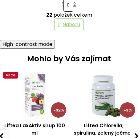
S
1
2
t
O
r
22
položek celkem
v
á
n
l
Nahoru
k
á
o
d
v
a
á
High-contrast mode
c
n
í
í
Mohlo by Vás zajímat
p
r
v
k
Akce
y
v
ý
p
i
s
-32%
-3%
u
Liftea LaxAktiv sirup 100
Liftea Chlorella,
ml
spirulina, zelený ječmen