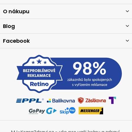
p
a
O nákupu
t
í
Blog
Facebook