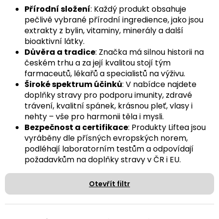
Přírodní složení
: Každý produkt obsahuje
pečlivě vybrané přírodní ingredience, jako jsou
extrakty z bylin, vitaminy, minerály a další
bioaktivní látky.
Důvěra a tradice
: Značka má silnou historii na
českém trhu a za její kvalitou stojí tým
farmaceutů, lékařů a specialistů na výživu.
Široké spektrum účinků
: V nabídce najdete
doplňky stravy pro podporu imunity, zdravé
trávení, kvalitní spánek, krásnou pleť, vlasy i
nehty – vše pro harmonii těla i mysli.
Bezpečnost a certifikace
: Produkty Liftea jsou
vyráběny dle přísných evropských norem,
podléhají laboratorním testům a odpovídají
požadavkům na doplňky stravy v ČR i EU.
Otevřít filtr
Ř