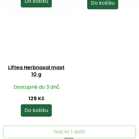
je
Do košíku
Do košíku
5,0
z
5
hvězdiček.
Liftea Herbnasal mast
10 g
Dostupné do 3 dnů
129 Kč
Do košíku
Načíst 1 další