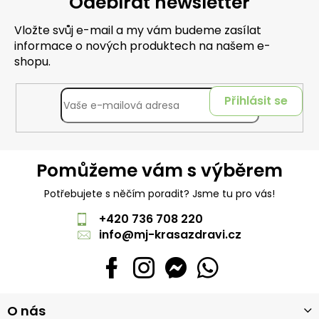
Odebírat newsletter
Vložte svůj e-mail a my vám budeme zasílat
informace o nových produktech na našem e-
shopu.
Přihlásit se
Pomůžeme vám s výběrem
Potřebujete s něčím poradit? Jsme tu pro vás!
+420 736 708 220
info
@
mj-krasazdravi.cz
Z
O nás
á