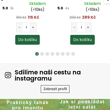
250 tbl.
Skladem
Skladem
5.0
3x
5.0
4x
(>10ks)
(>10ks)
115 Kč
289 Kč
169 Kč
299 Kč
Sdílíme naši cestu na
instagramu
Zobrazit profil