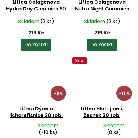
Liftea Colagenova
Liftea Colagenova
Hydra Day Gummies 60
Nutra Night Gummies
želatinek
60 želatinek
Skladem
(2 ks)
Skladem
(2 ks)
219 Kč
219 Kč
Do košíku
Do košíku
Akce
–8 %
–16 %
Liftea Dýně a
Liftea Hloh, jmelí,
lichořeřišnice 30 tob.
česnek 30 tob.
Skladem
Skladem
Průměrné
Průměrné
(>10 ks)
(8 ks)
hodnocení
hodnocení