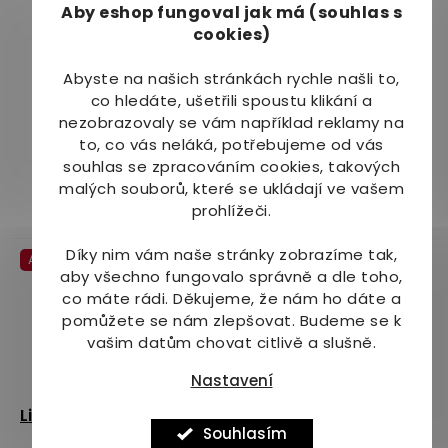
Aby eshop
fungoval jak má (souhlas s
–31 %
–6 %
cookies)
Liftea LaxAktiv sirup
Liftea Metabolik 250 ml
Abyste na našich stránkách rychle našli to,
100 ml
co hledáte, ušetřili spoustu klikání a
Skladem
Skladem
nezobrazovaly se vám například reklamy na
Průměrné
Průměrné
(>10 ks)
(8 ks)
to, co vás neláká, potřebujeme od vás
hodnocení
hodnocení
souhlas se zpracováním cookies, takových
115 Kč
269 Kč
produktu
produktu
malých souborů, které se ukládají ve vašem
je
je
Do košíku
Do košíku
prohlížeči.
5,0
5,0
z
z
Díky nim vám naše stránky zobrazíme tak,
Akce
Akce
5
5
aby všechno fungovalo správně a dle toho,
hvězdiček.
hvězdiček.
co máte rádi.
Děkujeme, že nám ho dáte a
pomůžete se nám zlepšovat. Budeme se k
vašim datům chovat citlivě a slušně.
–17 %
–44 %
Nastavení
Liftea Sladké sny 30 tbl.
Liftea Colagenova
Souhlasím
Beauty Gummies 120