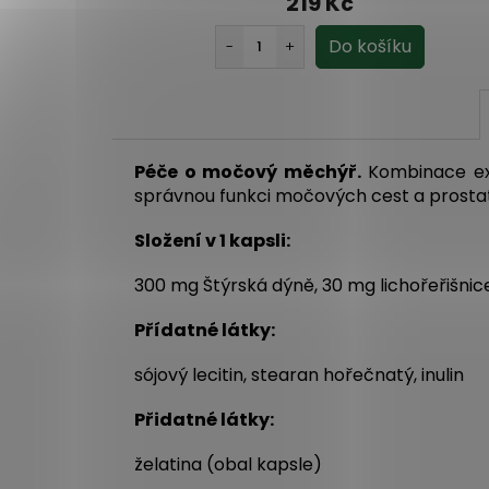
219 Kč
Péče o močový měchýř.
Kombinace ext
správnou funkci močových cest a prosta
Složení v 1 kapsli:
300 mg Štýrská dýně, 30 mg lichořeřišnic
Přídatné látky:
sójový lecitin, stearan hořečnatý, inulin
Přidatné látky:
želatina (obal kapsle)