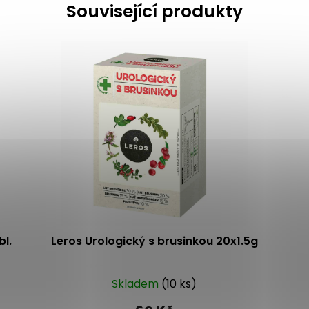
Související produkty
bl.
Leros Urologický s brusinkou 20x1.5g
Skladem
(10 ks)