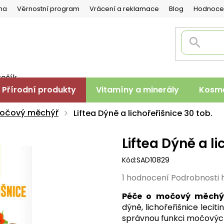
na
Věrnostní program
Vrácení a reklamace
Blog
Hodnoce
košík
PNÍ
Přírodní produkty
Vitamíny a minerály
Kosme
K
močový měchýř
Liftea Dýně a lichořeřišnice 30 tob.
Liftea Dýně a li
Kód:
SAD10829
Průměrné
1 hodnocení
Podrobnosti 
hodnocení
Péče o močový měchý
produktu
dýně, lichořeřišnice lecit
je
správnou funkci močových
5,0