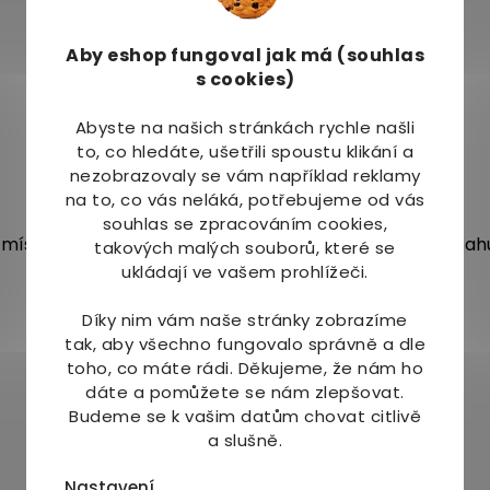
Aby eshop
fungoval jak má (souhlas
s cookies)
Abyste na našich stránkách rychle našli
to, co hledáte, ušetřili spoustu klikání a
nezobrazovaly se vám například reklamy
na to, co vás neláká, potřebujeme od vás
souhlas se zpracováním cookies,
místě bez přístupu přímého slunečního záření. Neobsahuj
takových malých souborů, které se
ukládají ve vašem prohlížeči.
Díky nim vám naše stránky zobrazíme
tak, aby všechno fungovalo správně a dle
toho, co máte rádi.
Děkujeme, že nám ho
dáte a pomůžete se nám zlepšovat.
Budeme se k vašim datům chovat citlivě
Mohlo by Vás zajímat
a slušně.
Nastavení