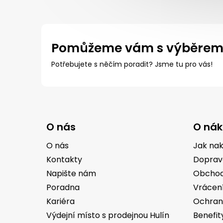
Pomůžeme vám s výběre
Potřebujete s něčím poradit? Jsme tu pro vás!
Z
á
O nás
O ná
p
a
O nás
Jak na
t
Kontakty
Doprav
í
Napište nám
Obchod
Poradna
Vrácen
Kariéra
Ochran
Výdejní místo s prodejnou Hulín
Benefit