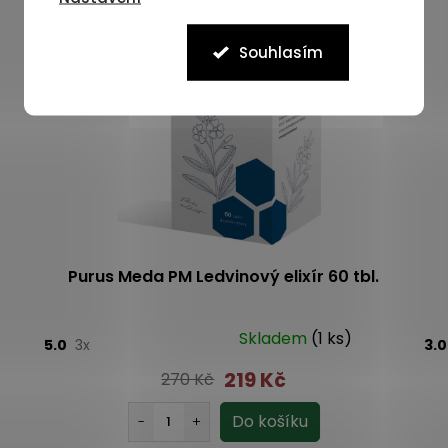
Souhlasím
Purus Meda PM Ledvinový elixír 60 tbl.
Skladem
(1 ks)
5.0
3x
3.
219 Kč
270 Kč