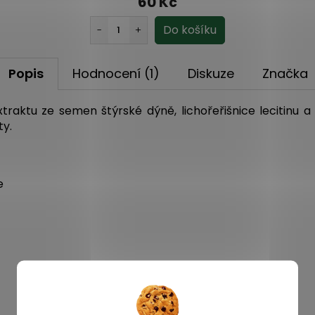
60 Kč
Popis
Hodnocení (1)
Diskuze
Značka
raktu ze semen štýrské dýně, lichořeřišnice lecitinu a
ty.
e