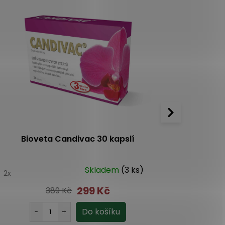
Bioveta Candivac 30 kapslí
B
Skladem
(3 ks)
0
2x
5.0
9x
299 Kč
389 Kč