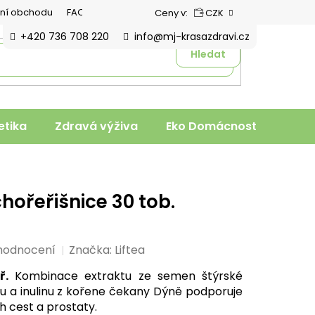
ní obchodu
FAQ
Ceny v:
CZK
+420 736 708 220
info@mj-krasazdravi.cz
Hledat
tika
Zdravá výživa
Eko Domácnost
Veter
chořeřišnice 30 tob.
hodnocení
Značka:
Liftea
ř.
Kombinace extraktu ze semen štýrské
inu a inulinu z kořene čekany Dýně podporuje
 cest a prostaty.