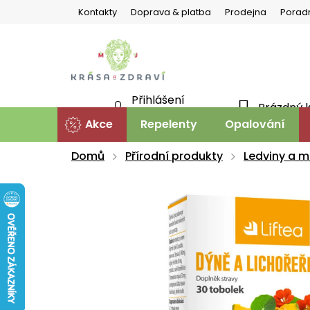
Přejít
Kontakty
Doprava & platba
Prodejna
Porad
na
obsah
Přihlášení
Prázdný 
NÁKU
Nová registrace
Akce
Repelenty
Opalování
KOŠÍ
Domů
Přírodní produkty
Ledviny a 