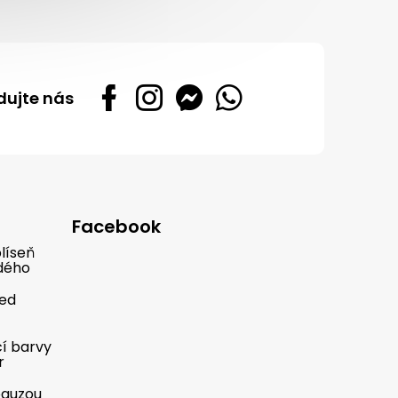
dujte nás
Facebook
líseň
dého
řed
cí barvy
r
pauzou