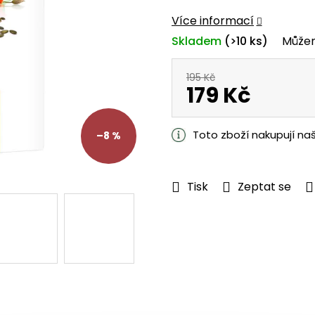
z
Více informací
5
Skladem
(>10 ks)
Můžem
hvězdiček.
195 Kč
179 Kč
Měrná
cena:
Toto zboží nakupují na
–8 %
Tisk
Zeptat se