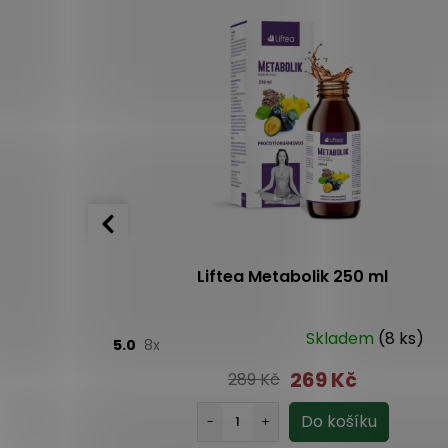
í DMT:
Liftea Metabolik 250 ml
Skladem
(8 ks)
5.0
8x
269 Kč
289 Kč