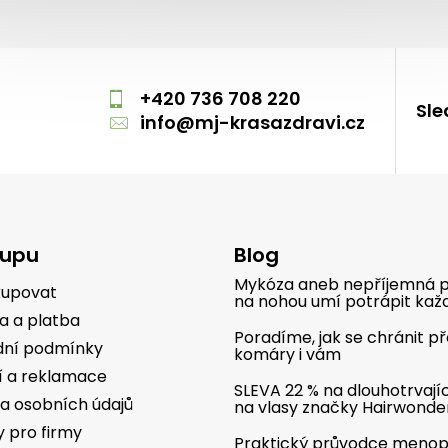
m
+420 736 708 220
Sle
info
@
mj-krasazdravi.cz
kupu
Blog
Mykóza aneb nepříjemná p
kupovat
na nohou umí potrápit kaž
a a platba
Poradíme, jak se chránit p
ní podmínky
komáry i vám
í a reklamace
SLEVA 22 % na dlouhotrvají
a osobních údajů
na vlasy značky Hairwonde
y pro firmy
Praktický průvodce meno