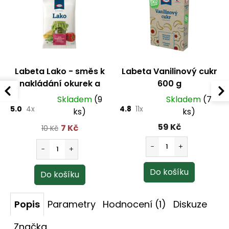
Labeta Lako - směs k
Labeta Vanilinový cukr
nakládání okurek a
600 g
zeleniny 100 g
Skladem
(9
Skladem
(7
5.0
4x
4.8
11x
ks)
ks)
59 Kč
7 Kč
10 Kč
Popis
Parametry
Hodnocení (1)
Diskuze
Značka