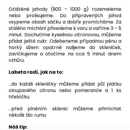
Očištěné jahody (900 – 1000 g) rozemeleme
nebo prolisujeme. Do připravených jahod
vsypeme obsah sáčku a dobře promícháme. Za
stálého míchání přivedeme k varu a vaříme 3 – 5
minut. Dochutíme kyselinou citronovou, můžeme
přidat ještě cukr. Odebereme případnou pěnu a
horký džem opatrně nalijeme do skleniček,
zavíčkujeme a otočíme na cca 5 minut dnem
vzhůru.
Labeta radí, jak na to:
…do každé skleničky můžeme přidat půl plátku
oloupaného citronu nebo pomeranče a 1 ks
hřebíčku
…před plněním sklenic můžeme přimíchat
několik lžic rumu
Náš tip: