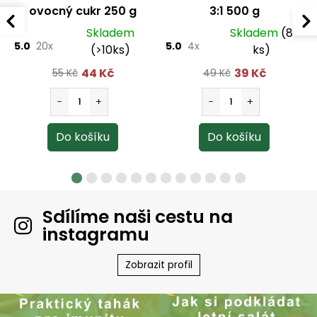
ovocný cukr 250 g
3:1 500 g
Skladem
Skladem
(8
5.0
20x
5.0
4x
(>10ks)
ks)
44 Kč
39 Kč
55 Kč
49 Kč
Sdílíme naši cestu na
instagramu
Zobrazit profil