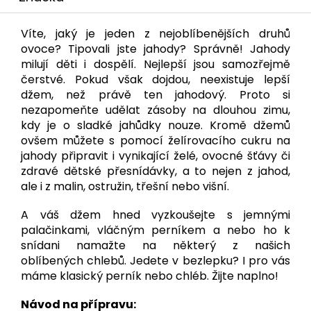
Víte, jaký je jeden z nejoblíbenějších druhů
ovoce? Tipovali jste jahody? Správně! Jahody
milují děti i dospělí. Nejlepší jsou samozřejmě
čerstvé. Pokud však dojdou, neexistuje lepší
džem, než právě ten jahodový. Proto si
nezapomeňte udělat zásoby na dlouhou zimu,
kdy je o sladké jahůdky nouze. Kromě džemů
ovšem můžete s pomocí želírovacího cukru na
jahody připravit i vynikající želé, ovocné šťávy či
zdravé dětské přesnídávky, a to nejen z jahod,
ale i z malin, ostružin, třešní nebo višní.
A váš džem hned vyzkoušejte s jemnými
palačinkami, vláčným perníkem a nebo ho k
snídani namažte na některý z našich
oblíbených chlebů. Jedete v bezlepku? I pro vás
máme klasický perník nebo chléb. Žijte naplno!
Návod na přípravu: