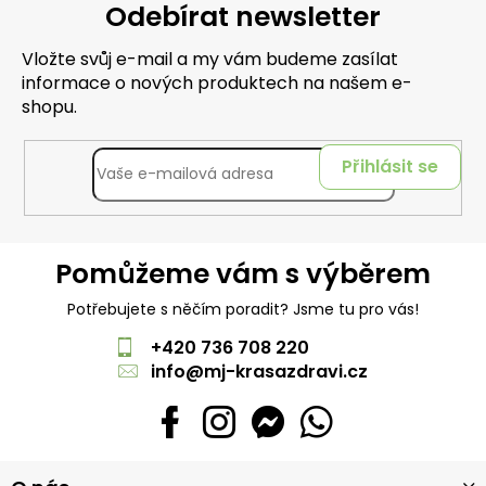
Odebírat newsletter
Vložte svůj e-mail a my vám budeme zasílat
informace o nových produktech na našem e-
shopu.
Přihlásit se
Pomůžeme vám s výběrem
Potřebujete s něčím poradit? Jsme tu pro vás!
+420 736 708 220
info
@
mj-krasazdravi.cz
Z