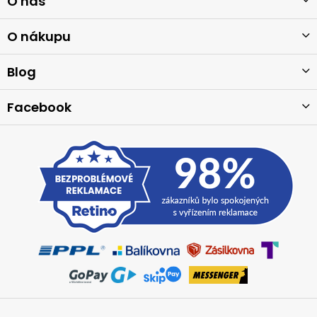
O nás
á
p
a
O nákupu
t
í
Blog
Facebook