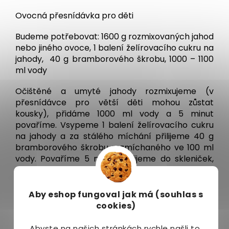
Ovocná přesnídávka pro děti
Budeme potřebovat: 1600 g rozmixovaných jahod
nebo jiného ovoce, 1 balení želírovacího cukru na
jahody, 40 g bramborového škrobu, 1000 – 1100
ml vody
Očištěné a umyté jahody rozmixujeme (v
přesnídávce pro větší děti mohou zůstat
kousky), přidáme 1000 ml vody a 5 minut
povaříme. Vsypeme 1 balení želírovacího cukru
na jahody a za stálého míchání přilijeme 40 g
bramborového škrobu rozmíchaného ve 100 ml
vody. Povaříme 5 minut, nalijeme do skleniček,
očistíme okraje a zavíčkujeme. Sterilujeme 25 –
30 minut při 80 – 85 ºC. Přesnídávky můžeme
vyrábět z jednoho druhu ovoce, ale stejně dobrá
Aby eshop
fungoval jak má (souhlas s
je i kombinace několika chutí.
cookies)
Složení:
Abyste na našich stránkách rychle našli to,