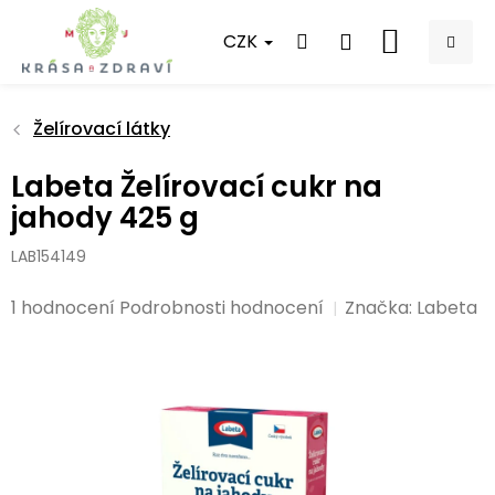
Přejít
na
CZK
NÁKUPNÍ
obsah
KOŠÍK
Želírovací látky
Labeta Želírovací cukr na
jahody 425 g
LAB154149
Průměrné
1 hodnocení
Podrobnosti hodnocení
Značka:
Labeta
hodnocení
produktu
je
5,0
z
5
hvězdiček.