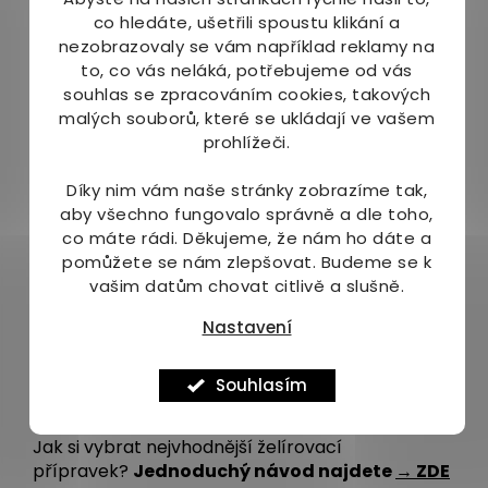
co hledáte, ušetřili spoustu klikání a
cukr, želírující látky 1,6 % (guma guar, xanthan,
nezobrazovaly se vám například reklamy na
pektiny, karubin, guma tara), konzervant: sorban
to, co vás neláká, potřebujeme od vás
draselný, antioxidant: kyselina askorbová,
souhlas se zpracováním cookies, takových
kyselina:kyselina citronová, extrakt z oregána
malých souborů, které se ukládají ve vašem
prohlížeči.
Průměrné výživové hodnoty na 100g:
Díky nim vám naše stránky zobrazíme tak,
Energetická hodnota [kJ/kcal]:
1701/401
, Tuky
aby všechno fungovalo správně a dle toho,
[g]: < 0,5, z toho nasycené mastné kyseliny [g]: <
co máte rádi.
Děkujeme, že nám ho dáte a
0,1, Sacharidy [g]: 98, z toho cukry [g]:
pomůžete se nám zlepšovat. Budeme se k
98, Bílkoviny [g]: < 0,5, Sůl [g]: < 0,01
vašim datům chovat citlivě a slušně.
Balení:
Nastavení
425 g - balení ke zpracování až 1 kg ovoce
Souhlasím
Náš tip:
Jak si vybrat nejvhodnější želírovací
přípravek?
Jednoduchý návod najdete
→ ZDE