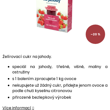
–20 %
Želírovací cukr na jahody.
speciál na jahody, třešně, višně, maliny a
ostružiny
s 1 balením zpracujete 1 kg ovoce
nekupujete už žádný cukr, přidejte jenom ovoce a
podle chuti kyselinu citronovou
přirozeně bezlepkový výrobek
Více informací