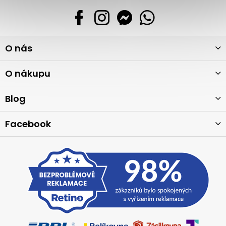
Z
O nás
á
p
a
O nákupu
t
í
Blog
Facebook