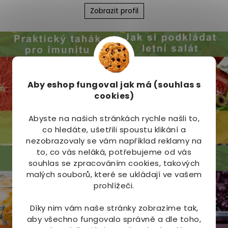
í
Zobrazit profil
p
r
v
k
y
v
ý
Aby eshop
fungoval jak má (souhlas s
p
i
cookies)
s
u
Abyste na našich stránkách rychle našli to,
co hledáte, ušetřili spoustu klikání a
nezobrazovaly se vám například reklamy na
to, co vás neláká, potřebujeme od vás
souhlas se zpracováním cookies, takových
malých souborů, které se ukládají ve vašem
prohlížeči.
Díky nim vám naše stránky zobrazíme tak,
aby všechno fungovalo správně a dle toho,