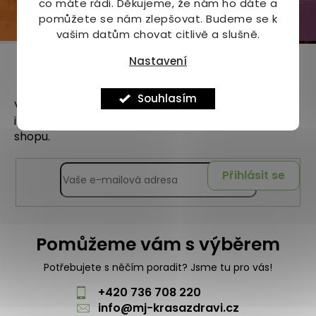
co máte rádi.
Děkujeme, že nám ho dáte a
pomůžete se nám zlepšovat. Budeme se k
vašim datům chovat citlivě a slušně.
Nastavení
Odebírat newsletter
Souhlasím
Vložte svůj e-mail a my vám budeme zasílat
informace o nových produktech na našem e-
shopu.
Přihlásit se
Pomůžeme vám s výběrem
Potřebujete s něčím poradit? Jsme tu pro vás!
+420 736 708 220
info
@
mj-krasazdravi.cz