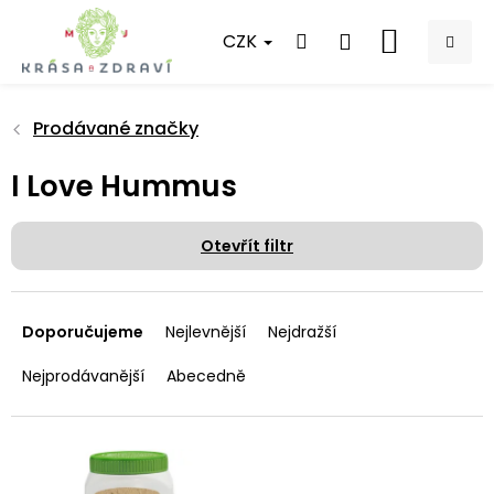
Přejít
na
CZK
NÁKUPNÍ
obsah
KOŠÍK
Prodávané značky
I Love Hummus
Otevřít filtr
Ř
a
Doporučujeme
Nejlevnější
Nejdražší
z
e
Nejprodávanější
Abecedně
n
í
p
V
r
ý