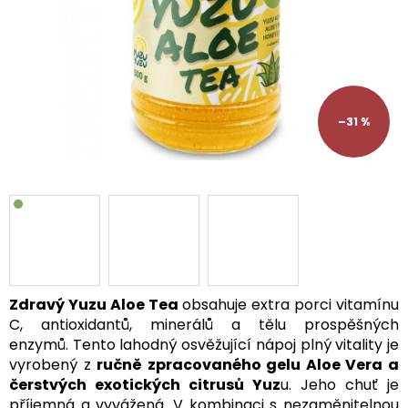
–31 %
Zdravý Yuzu Aloe Tea
obsahuje extra porci vitamínu
C, antioxidantů, minerálů a tělu prospěšných
enzymů. Tento lahodný osvěžující nápoj plný vitality je
vyrobený z
ručně zpracovaného gelu Aloe Vera a
čerstvých exotických citrusů Yuz
u. Jeho chuť je
příjemná a vyvážená. V kombinaci s nezaměnitelnou