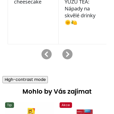
High-contrast mode
Mohlo by Vás zajímat
Tip
Akce