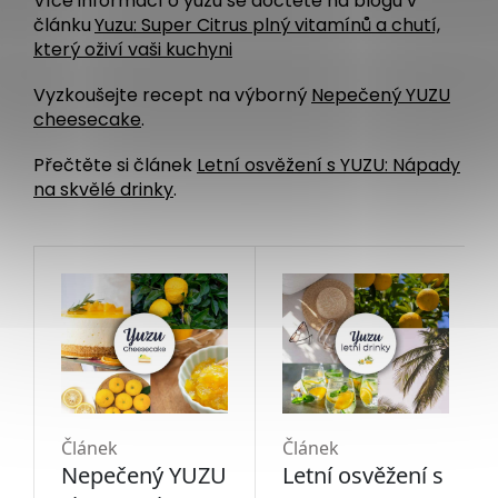
Více informací o yuzu se dočtete na blogu v
článku
Yuzu: Super Citrus plný vitamínů a chutí,
který oživí vaši kuchyni
Vyzkoušejte recept na výborný
Nepečený YUZU
cheesecake
.
Přečtěte si článek
Letní osvěžení s YUZU: Nápady
na skvělé drinky
.