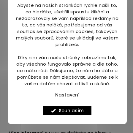
promíchejte. Pro horké letní dny můžete nápoj
Abyste na našich stránkách rychle našli to,
podle chuti vychladit nebo přidat kousky ledu.
co hledáte, ušetřili spoustu klikání a
Výborně chutná také s perlivou vodou.
nezobrazovaly se vám například reklamy na
to, co vás neláká, potřebujeme od vás
Jeden šálek či sklenice Zdravého Yuzu Tea dodá
souhlas se zpracováním cookies, takových
tělu 173% doporučené denní dávky vitaminu C a
malých souborů, které se ukládají ve vašem
velkou porci antioxidantů.
prohlížeči.
Balení:
Díky nim vám naše stránky zobrazíme tak,
aby všechno fungovalo správně a dle toho,
500 g
co máte rádi.
Děkujeme, že nám ho dáte a
Upozornění:
pomůžete se nám zlepšovat. Budeme se k
vašim datům chovat citlivě a slušně.
Uchovávejte v suchu při teplotách do
Nastavení
30°C.Chraňte před slunečním zářením. Po
otevření uchovávejte v chladničce a spotřebujte
ideálně do 14 dní. Země původu: Jižní Korea
Souhlasím
Naše tipy: