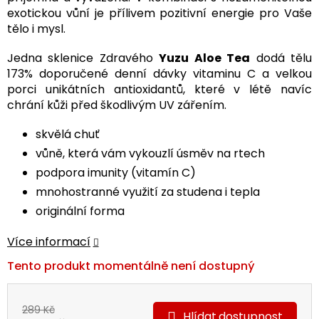
exotickou vůní je přílivem pozitivní energie pro Vaše
tělo i mysl.
Jedna sklenice Zdravého
Yuzu Aloe Tea
dodá tělu
173% doporučené denní dávky vitaminu C a velkou
porci unikátních antioxidantů, které v létě navíc
chrání kůži před škodlivým UV zářením.
skvělá chuť
vůně, která vám vykouzlí úsměv na rtech
podpora imunity (vitamín C)
mnohostranné využití za studena i tepla
originální forma
Více informací
Tento produkt momentálně není dostupný
289 Kč
Hlídat