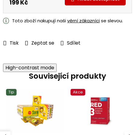
199 Kč
Měrná
cena:
Toto zboží nakupují naši
věrní zákazníci
se slevou.
Tisk
Zeptat se
Sdílet
High-contrast mode
Související produkty
Tip
Akce