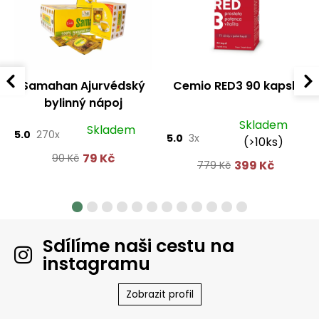
Samahan Ajurvédský
Cemio RED3 90 kapslí
bylinný nápoj
Skladem
Skladem
5.0
270x
5.0
3x
(>10ks)
79 Kč
90 Kč
399 Kč
779 Kč
Sdílíme naši cestu na
instagramu
Zobrazit profil