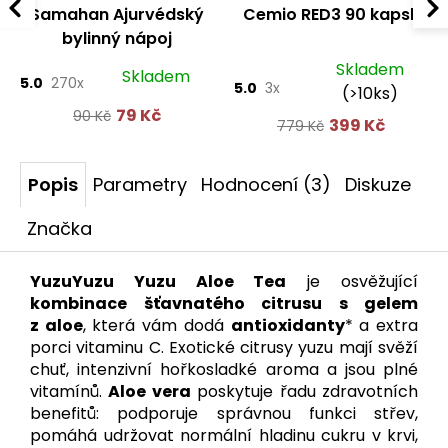
Samahan Ajurvédský
Cemio RED3 90 kapslí
bylinný nápoj
Skladem
Skladem
5.0
270x
5.0
3x
(>10ks)
79 Kč
90 Kč
399 Kč
779 Kč
Popis
Parametry
Hodnocení (3)
Diskuze
Značka
YuzuYuzu Yuzu Aloe Tea
je osvěžující
kombinace šťavnatého citrusu s gelem
z aloe
, která vám dodá
antioxidanty
* a extra
porci vitaminu C. Exotické citrusy yuzu mají svěží
chuť, intenzivní hořkosladké aroma a jsou plné
vitamínů.
Aloe vera
poskytuje řadu zdravotních
benefitů: podporuje správnou funkci střev,
pomáhá udržovat normální hladinu cukru v krvi,