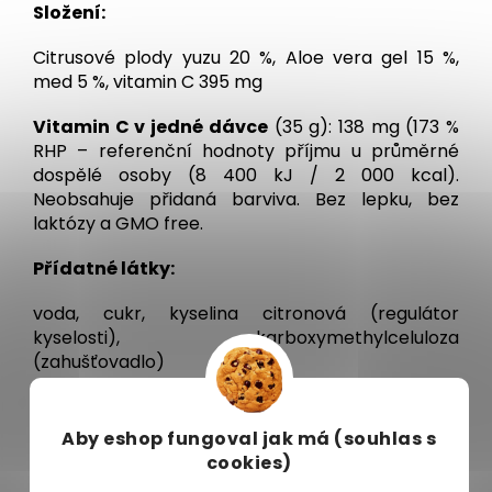
Složení:
Citrusové plody yuzu 20 %, Aloe vera gel 15 %,
med 5 %, vitamin C 395 mg
Vitamin C v jedné dávce
(35 g): 138 mg (173 %
RHP – referenční hodnoty příjmu u průměrné
dospělé osoby (8 400 kJ / 2 000 kcal).
Neobsahuje přidaná barviva. Bez lepku, bez
laktózy a GMO free.
Přídatné látky:
voda, cukr, kyselina citronová (regulátor
kyselosti), karboxymethylceluloza
(zahušťovadlo)
Jak používat:
Aby eshop
fungoval jak má (souhlas s
Polévkovou lžíci (35 g) přípravku přelijte 200-250
cookies)
ml horké nebo studené vody a dobře