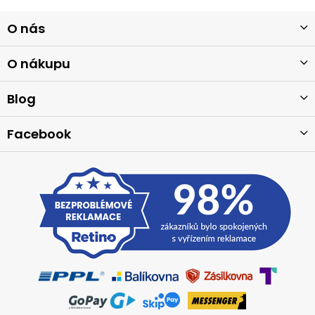
Z
O nás
á
p
a
O nákupu
t
í
Blog
Facebook