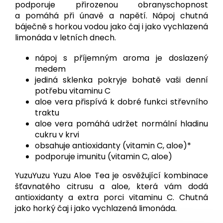
podporuje přirozenou obranyschopnost
a pomáhá při únavě a napětí. Nápoj chutná
báječně s horkou vodou jako čaj i jako vychlazená
limonáda v letních dnech.
nápoj s příjemným aroma je doslazený
medem
jediná sklenka pokryje bohatě vaši denní
potřebu vitaminu C
aloe vera přispívá k dobré funkci střevního
traktu
aloe vera pomáhá udržet normální hladinu
cukru v krvi
obsahuje antioxidanty (vitamin C, aloe)*
podporuje imunitu (vitamin C, aloe)
YuzuYuzu Yuzu Aloe Tea je osvěžující kombinace
šťavnatého citrusu a aloe, která vám dodá
antioxidanty a extra porci vitaminu C. Chutná
jako horký čaj i jako vychlazená limonáda.