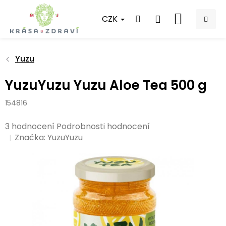
Přejít
na
CZK
NÁKUPNÍ
obsah
KOŠÍK
Yuzu
YuzuYuzu Yuzu Aloe Tea 500 g
154816
Průměrné
3 hodnocení
Podrobnosti hodnocení
hodnocení
Značka:
YuzuYuzu
produktu
je
5,0
z
5
hvězdiček.