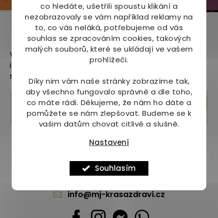
co hledáte, ušetřili spoustu klikání a
nezobrazovaly se vám například reklamy na
to, co vás neláká, potřebujeme od vás
Odebírat newsletter
souhlas se zpracováním cookies, takových
malých souborů, které se ukládají ve vašem
Vložte svůj e-mail a my vám budeme zasílat
prohlížeči.
informace o nových produktech na našem e-
shopu.
Díky nim vám naše stránky zobrazíme tak,
aby všechno fungovalo správně a dle toho,
co máte rádi.
Děkujeme, že nám ho dáte a
Přihlásit se
pomůžete se nám zlepšovat. Budeme se k
vašim datům chovat citlivě a slušně.
Nastavení
Pomůžeme vám s výběrem
Potřebujete s něčím poradit? Jsme tu pro vás!
Souhlasím
+420 736 708 220
info
@
mj-krasazdravi.cz