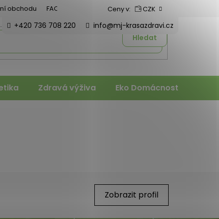
ní obchodu
FAQ
Ceny v:
CZK
+420 736 708 220
info@mj-krasazdravi.cz
Hledat
tika
Zdravá výživa
Eko Domácnost
Veter
Zobrazit profil