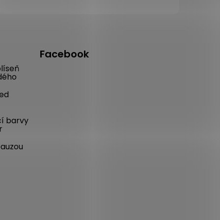
Facebook
líseň
dého
řed
cí barvy
r
pauzou