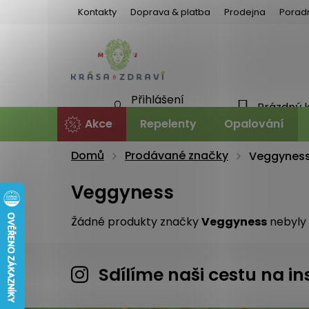
Přejít
Kontakty
Doprava & platba
Prodejna
Porad
na
obsah
Přihlášení
Prázdný 
NÁKU
Nová registrace
Akce
Repelenty
Opalování
KOŠÍ
Domů
Prodávané značky
Veggynes
Veggyness
Žádné produkty značky
Veggyness
nebyly 
Sdílíme naši cestu na 