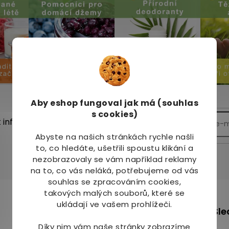
Aby eshop
fungoval jak má (souhlas
s cookies)
t informace o nových
Abyste na našich stránkách rychle našli
to, co hledáte, ušetřili spoustu klikání a
nezobrazovaly se vám například reklamy
na to, co vás neláká, potřebujeme od vás
souhlas se zpracováním cookies,
takových malých souborů, které se
m
ukládají ve vašem prohlížeči.
+420 736 708 220
Sle
info
@
mj-krasazdravi.cz
Díky nim vám naše stránky zobrazíme