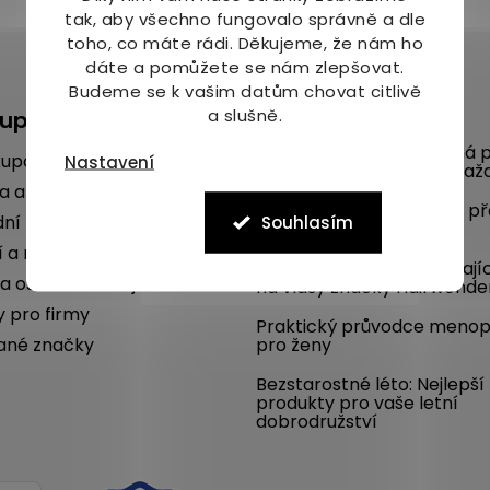
tak, aby všechno fungovalo správně a dle
toho, co máte rádi.
Děkujeme, že nám ho
dáte a pomůžete se nám zlepšovat.
Budeme se k vašim datům chovat citlivě
a slušně.
kupu
Blog
Mykóza aneb nepříjemná p
kupovat
Nastavení
na nohou umí potrápit kaž
a a platba
Poradíme, jak se chránit p
ní podmínky
Souhlasím
komáry i vám
í a reklamace
SLEVA 22 % na dlouhotrvají
a osobních údajů
na vlasy značky Hairwonde
y pro firmy
Praktický průvodce meno
ané značky
pro ženy
Bezstarostné léto: Nejlepší
produkty pro vaše letní
dobrodružství