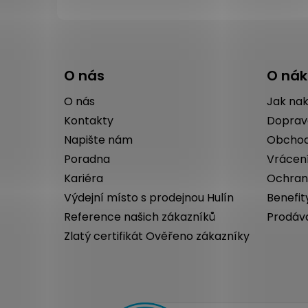
Z
á
O nás
O ná
p
a
O nás
Jak na
t
Kontakty
Doprav
í
Napište nám
Obchod
Poradna
Vrácen
Kariéra
Ochran
Výdejní místo s prodejnou Hulín
Benefit
Reference našich zákazníků
Prodáv
Zlatý certifikát Ověřeno zákazníky