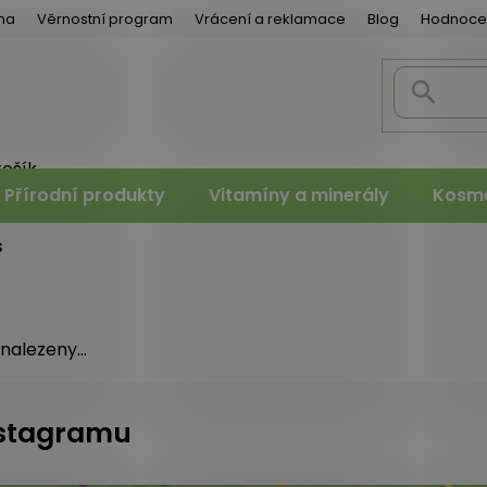
na
Věrnostní program
Vrácení a reklamace
Blog
Hodnoce
košík
PNÍ
Přírodní produkty
Vitamíny a minerály
Kosme
K
s
nalezeny...
instagramu