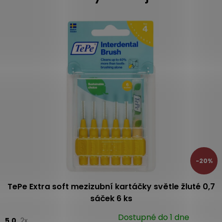
í
p
r
v
k
y
v
ý
p
i
s
u
-20%
TePe Extra soft mezizubní kartáčky světle žluté 0,7
sáček 6 ks
Dostupné do 1 dne
5.0
2x