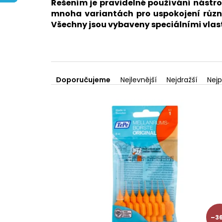
Řešením je pravidelné používání nástro
mnoha variantách pro uspokojení různo
Všechny jsou vybaveny speciálními vlastn
Ř
a
Doporučujeme
Nejlevnější
Nejdražší
Nejp
z
V
e
ý
n
p
í
i
p
s
r
p
o
r
d
o
u
d
k
u
t
k
ů
t
–36