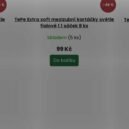
 %
–36 %
tle
TePe Extra soft mezizubní kartáčky světle
Te
fialové 1,1 sáček 8 ks
Skladem
(5 ks)
99 Kč
Do košíku