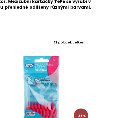
or.
Mezizubní kartáčky TePe se vyrábí v
ou přehledně odlišeny různými barvami.
12
položek celkem
–36 %