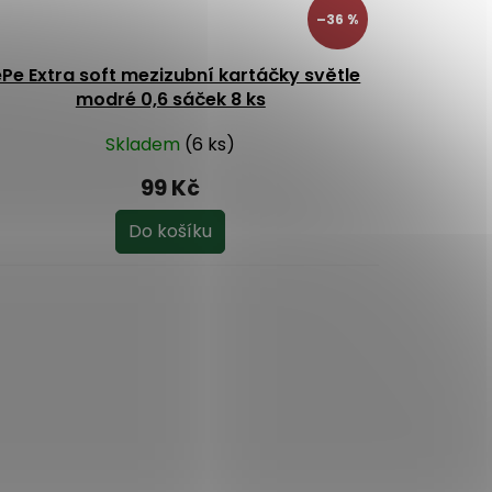
–36 %
Pe Extra soft mezizubní kartáčky světle
modré 0,6 sáček 8 ks
Skladem
(6 ks)
99 Kč
Do košíku