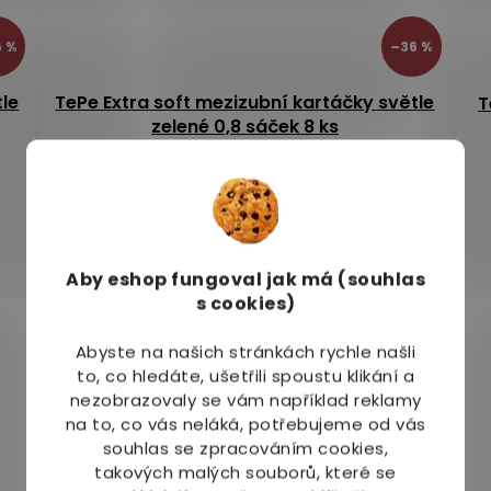
 %
–36 %
tle
TePe Extra soft mezizubní kartáčky světle
T
zelené 0,8 sáček 8 ks
Skladem
(3 ks)
99 Kč
Do košíku
Aby eshop
fungoval jak má (souhlas
s cookies)
Abyste na našich stránkách rychle našli
to, co hledáte, ušetřili spoustu klikání a
nezobrazovaly se vám například reklamy
na to, co vás neláká, potřebujeme od vás
souhlas se zpracováním cookies,
takových malých souborů, které se