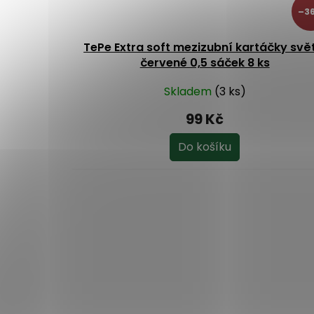
–36
TePe Extra soft mezizubní kartáčky svě
červené 0,5 sáček 8 ks
Skladem
(3 ks)
99 Kč
Do košíku