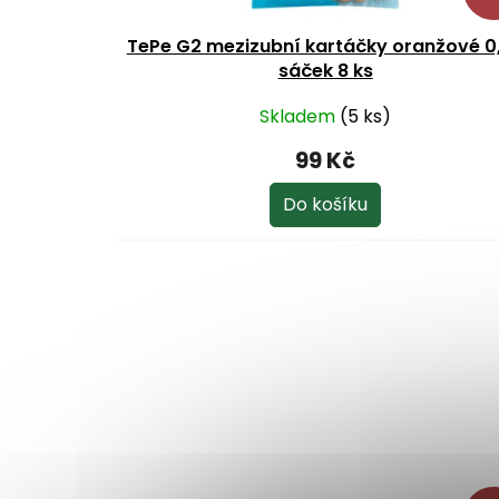
ů
TePe G2 mezizubní kartáčky oranžové 0
sáček 8 ks
Skladem
(5 ks)
99 Kč
Do košíku