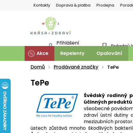
Přejít
Kontakty
Doprava & platba
Prodejna
Porad
na
obsah
Přihlášení
Prázdný 
NÁKU
Nová registrace
Akce
Repelenty
Opalování
KOŠÍ
Domů
Prodávané značky
TePe
TePe
Švédský rodinný p
účinných produktů 
všeobecné povědomí o
zdraví ústní dutiny 
mezizubních prostor.
ústech zůstává mnoho škodlivých bakterií