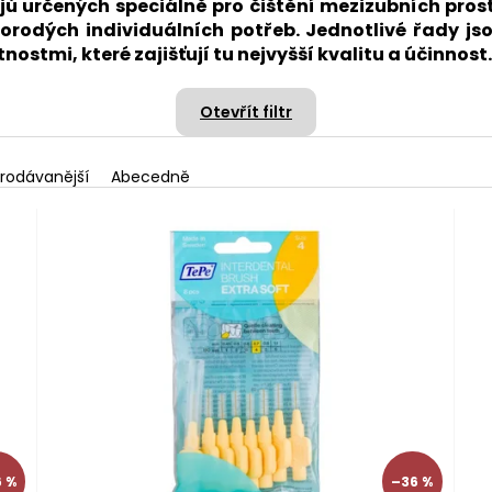
jů určených speciálně pro čištění mezizubních prost
rodých individuálních potřeb. Jednotlivé řady js
ostmi, které zajišťují tu nejvyšší kvalitu a účinnost.
Otevřít filtr
rodávanější
Abecedně
 %
–36 %