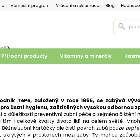
na
Věrnostní program
Vrácení a reklamace
Blog
Hodnoce
košík
PNÍ
Přírodní produkty
Vitamíny a minerály
Kosme
K
odnik TePe, založený v roce 1965, se zabývá výv
pro ústní hygienu, zaštítěných vysokou odbornou zp
 důležitosti preventivní zubní péče a zejména čištění m
a tím i celkové kvality života lidí na celém světě. Mno
 Běžné zubní kartáčky ale čistí povrch zubů pouze zepře
, ukrytých v prostorech mezi zuby. Ty mohou způsobit