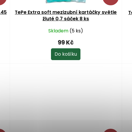
,45
TePe Extra soft mezizubní kartáčky světle
T
žluté 0,7 sáček 8 ks
Skladem
(5 ks)
Pr
ho
99 Kč
pr
je
Do košíku
5,0
z
5
hv