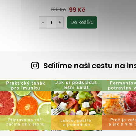
99 Kč
155 Kč
Sdílíme naši cestu na 