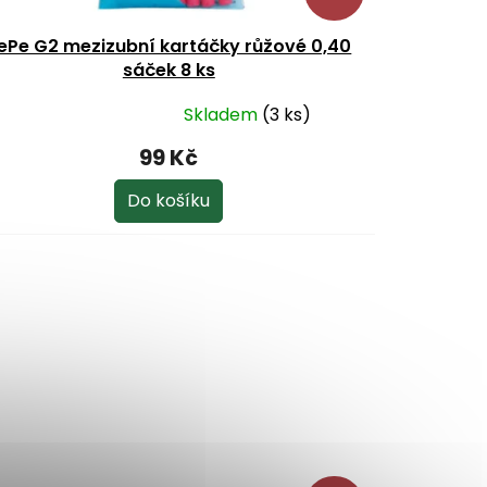
ePe G2 mezizubní kartáčky růžové 0,40
sáček 8 ks
Skladem
(3 ks)
ůměrné
dnocení
99 Kč
oduktu
Do košíku
ězdiček.