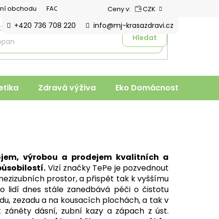
ní obchodu
FAQ
Ceny v:
CZK
+420 736 708 220
info@mj-krasazdravi.cz
Hledat
tika
Zdravá výživa
Eko Domácnost
Veter
ojem, výrobou a prodejem kvalitních a
ůsobilostí.
Vizí značky TePe je pozvednout
ezizubních prostor, a přispět tak k vyššímu
ho lidí dnes stále zanedbává péči o čistotu
du, zezadu a na kousacích plochách, a tak v
 záněty dásní, zubní kazy a zápach z úst.