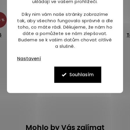
ukládají ve vašem prohlížeči.
Díky nim vám naše stránky zobrazíme
 %
–19 %
tak, aby všechno fungovalo správně a dle
toho, co máte rádi.
Děkujeme, že nám ho
dáte a pomůžete se nám zlepšovat.
6
TePe Extra soft mezizubní kartáčky světle
T
Budeme se k vašim datům chovat citlivě
žluté 0,7 sáček 6 ks
a slušně.
Dostupné do 1 dne
Průměrné
Nastavení
hodnocení
99 Kč
produktu
je
Souhlasím
Do košíku
5,0
z
5
O
v
hvězdiček.
l
á
d
a
c
Mohlo by Vás zajímat