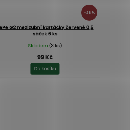
–28 %
ePe G2 mezizubní kartáčky červené 0,5
sáček 6 ks
Skladem
(3 ks)
99 Kč
Do košíku