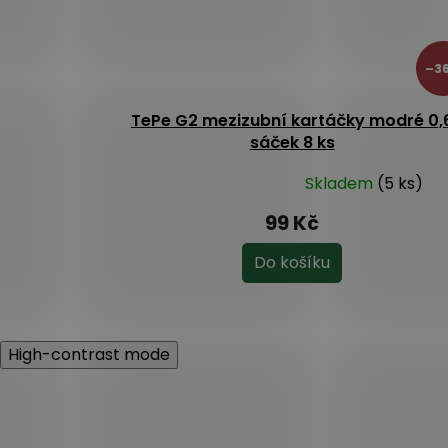
–36
TePe G2 mezizubní kartáčky modré 0,
sáček 8 ks
Skladem
(5 ks)
Průměrné
hodnocení
99 Kč
produktu
je
Do košíku
5,0
z
5
hvězdiček.
High-contrast mode