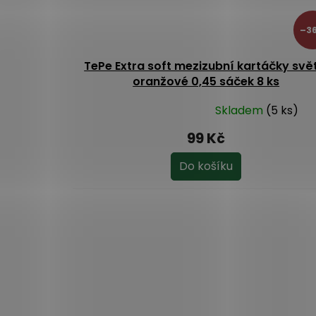
–36
TePe Extra soft mezizubní kartáčky svě
oranžové 0,45 sáček 8 ks
Skladem
(5 ks)
Průměrné
hodnocení
99 Kč
produktu
je
Do košíku
5,0
z
5
hvězdiček.