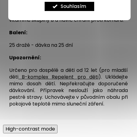
Souhlasím
dovolenou, při sport. Vhodné pro užívání v
období květen až září. Pokrývá denní spotřebu
vitamínů skupiny B a navíc chrání proti komárů.
Balení:
25 dražé - dávka na 25 dní
Upozornění:
Určeno pro dospělé a děti od 12 let (pro mladší
děti
B-komplex Repelent pro děti
). Ukládejte
mimo dosah dětí. Nepřekračujte doporučené
dávkování. Přípravek neslouží jako náhrada
pestré stravy. Uchovávejte v původním obalu při
pokojové teplotě mimo sluneční záření.
High-contrast mode