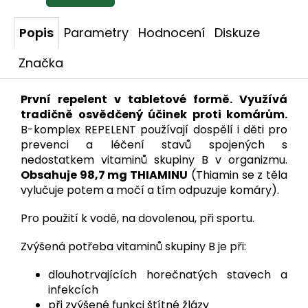
Popis
Parametry
Hodnocení
Diskuze
Značka
První repelent v tabletové formě. Využívá
tradičně osvědčený účinek proti komárům.
B-komplex REPELENT používají dospělí i děti pro
prevenci a léčení stavů spojených s
nedostatkem vitaminů skupiny B v organizmu.
Obsahuje 98,7 mg THIAMINU
(Thiamin se z těla
vylučuje potem a močí a tím odpuzuje komáry).
Pro použití k vodě, na dovolenou, při sportu.
Zvýšená potřeba vitaminů skupiny B je při:
dlouhotrvajících horečnatých stavech a
infekcích
při zvýšené funkci štítné žlázy