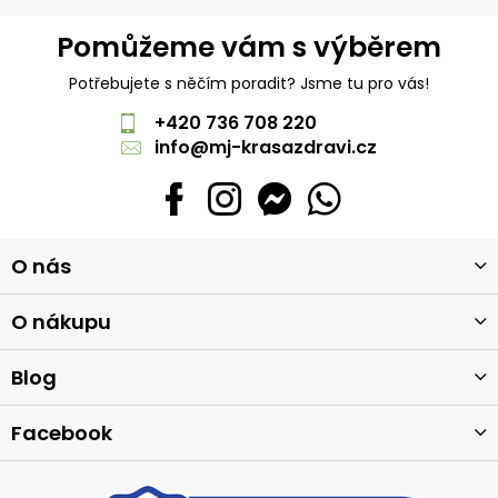
Pomůžeme vám s výběrem
Potřebujete s něčím poradit? Jsme tu pro vás!
+420 736 708 220
info
@
mj-krasazdravi.cz
Z
O nás
á
p
a
O nákupu
t
í
Blog
Facebook