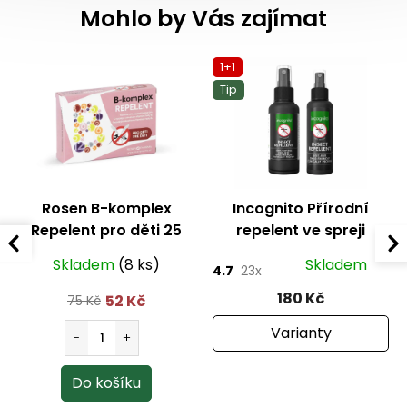
Mohlo by Vás zajímat
1+1
Tip
Rosen B-komplex
Incognito Přírodní
Repelent pro děti 25
repelent ve spreji
drážé
Skladem
(8 ks)
Skladem
4.7
23x
180 Kč
52 Kč
75 Kč
Varianty