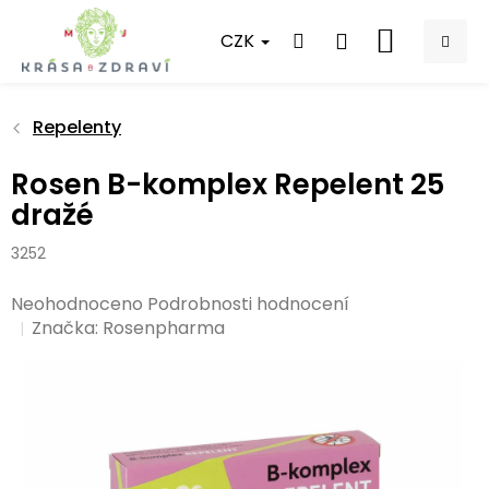
Přejít
na
CZK
NÁKUPNÍ
obsah
KOŠÍK
Repelenty
Rosen B-komplex Repelent 25
dražé
3252
Průměrné
Neohodnoceno
Podrobnosti hodnocení
hodnocení
Značka:
Rosenpharma
produktu
je
0,0
z
5
hvězdiček.