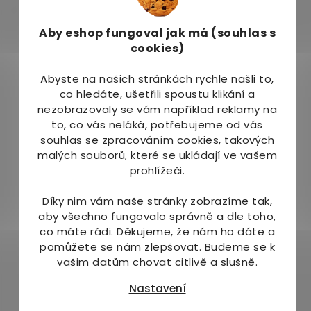
Vitamin B1 - thiamin mononitrát - 98,7 mg (8973
%*), Vitamin B3 - nikotinamid - 50 mg (278 %*),
Aby eshop
fungoval jak má (souhlas s
Vitamin B5 - panthotenan vápenatý - 40 mg
cookies)
(613 %*),Vitamin B6 - pyridoxin hydrochlorid -
12,12 mg (500 %*), Vitamin B2 - riboflavin - 10,2 mg
Abyste na našich stránkách rychle našli to,
(625 %*), Vitamin B9 - kyselina listová - 0,4 mg
co hledáte, ušetřili spoustu klikání a
(200 %*), Vitamin B7 - biotin - 0,03 mg (60 %*),
nezobrazovaly se vám například reklamy na
Vitamin B12 - kyanokobalamin - 0,01 mg (400 %*).
to, co vás neláká, potřebujeme od vás
*RHP- referenční hodnota příjmu
souhlas se zpracováním cookies, takových
malých souborů, které se ukládají ve vašem
Přídatné látky:
prohlížeči.
Plnidla: celulosa, cukr, hydrogenfosforečnan
Díky nim vám naše stránky zobrazíme tak,
vápenatý, arabská guma, kroskarmelosa,
aby všechno fungovalo správně a dle toho,
protispékavé látky: stearan hořečnatý, talek,
co máte rádi.
Děkujeme, že nám ho dáte a
makrogol, barviva: uhličitan vápenatý, oxidy
pomůžete se nám zlepšovat. Budeme se k
železa, leštidla: ethylcelulosa, šelak.
vašim datům chovat citlivě a slušně.
Dávkování:
Nastavení
Užívejte 1 tabletu denně. Pro použití k vodě, na