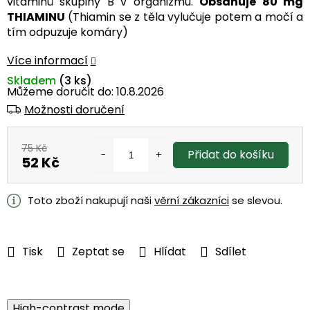
vitaminů skupiny B v organizmu.
Obsahuje 80 mg
THIAMINU
(Thiamin se z těla vylučuje potem a močí a
tím odpuzuje komáry)
Více informací
Skladem
(3 ks)
Můžeme doručit do:
10.8.2026
Možnosti doručení
75 Kč
Přidat do košíku
52 Kč
Měrná
cena:
Toto zboží nakupují naši
věrní zákazníci
se slevou.
Tisk
Zeptat se
Hlídat
Sdílet
High-contrast mode