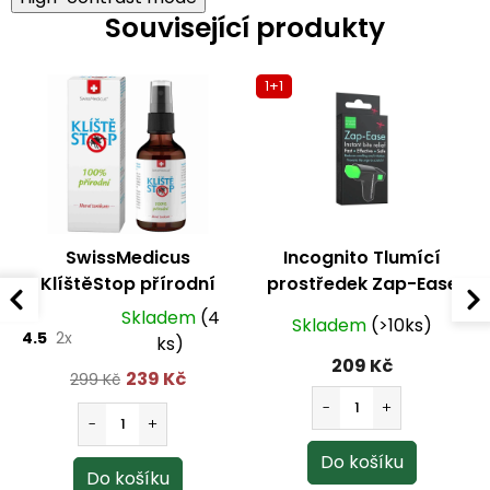
Související produkty
1+1
SwissMedicus
Incognito Tlumící
KlíštěStop přírodní
prostředek Zap-Ease
repelent 100 ml
Skladem
(4
Skladem
(>10ks)
4.5
2x
ks)
209 Kč
239 Kč
299 Kč