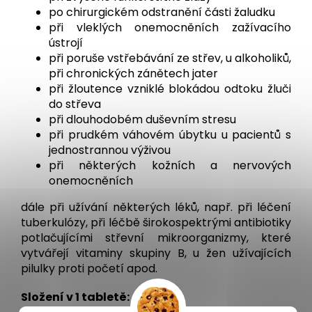
po chirurgickém odstranění části žaludku
při vleklých onemocněních zažívacího
ústrojí
při poruše vstřebávání ze střev, u alkoholiků,
při chronických zánětech jater
při žloutence vzniklé blokádou odtoku žluči
do střeva
při dlouhodobém duševním stresu
při prudkém váhovém úbytku u pacientů s
jednostrannou výživou
při některých kožních a nervových
onemocněních
dále při užívání některých léků, např. při léčení
tuberkulózy, při léčbě širokospektrými antibiotiky
potlačujícími střevní mikroorganizmy, které
vytvářejí vitaminy skupiny B, u žen užívajících
pilulky proti početí apod.
Složení v 1 tabletě: