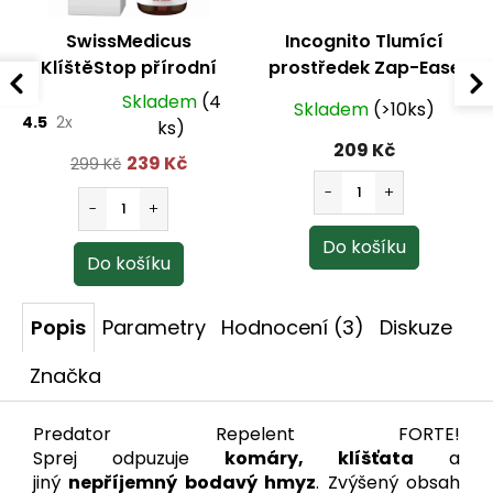
SwissMedicus
Incognito Tlumící
KlíštěStop přírodní
prostředek Zap-Ease
repelent 100 ml
Skladem
(4
Skladem
(>10ks)
4.5
2x
ks)
209 Kč
239 Kč
299 Kč
Popis
Parametry
Hodnocení (3)
Diskuze
Značka
Predator Repelent FORTE!
Sprej odpuzuje
komáry, klíšťata
a
jiný
nepříjemný bodavý hmyz
. Zvýšený obsah