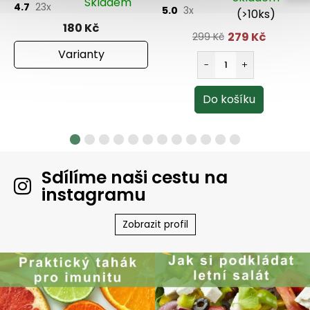
Skladem
4.7
23x
5.0
3x
(>10ks)
180 Kč
279 Kč
299 Kč
Varianty
Sdílíme naši cestu na
instagramu
Zobrazit profil