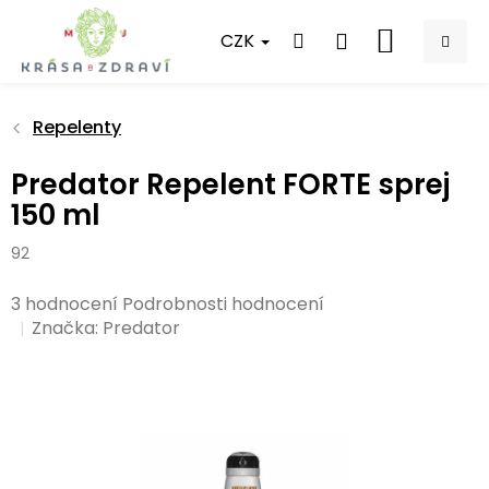
Přejít
na
CZK
NÁKUPNÍ
obsah
KOŠÍK
Repelenty
Predator Repelent FORTE sprej
150 ml
92
Průměrné
3 hodnocení
Podrobnosti hodnocení
hodnocení
Značka:
Predator
produktu
je
4,3
z
5
hvězdiček.