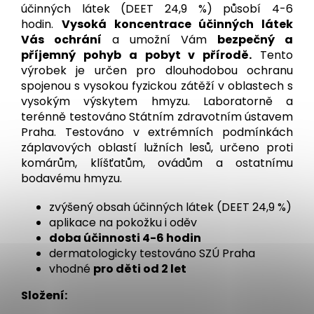
účinných látek (DEET 24,9 %) působí 4-6
hodin.
Vysoká koncentrace účinných látek
Vás ochrání
a umožní Vám
bezpečný a
příjemný pohyb a pobyt v přírodě.
Tento
výrobek je určen pro dlouhodobou ochranu
spojenou s vysokou fyzickou zátěží v oblastech s
vysokým výskytem hmyzu. Laboratorně a
terénně testováno Státním zdravotním ústavem
Praha. Testováno v extrémních podmínkách
záplavových oblastí lužních lesů, určeno proti
komárům, klíšťatům, ovádům a ostatnímu
bodavému hmyzu.
zvýšený obsah účinných látek (DEET 24,9 %)
aplikace na pokožku i oděv
doba účinnosti 4-6 hodin
dermatologicky testováno SZÚ Praha
vhodné
pro děti od 2 let
Složení: