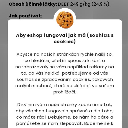
Obsah účinné látky:
DEET 249 g/kg (24,9 %).
Jak používat:
Používejte dle potřeby. Aplikujte
na pokožku a
oděv
ze vzdálenosti
20-30 cm
. Před použitím
Aby eshop
fungoval jak má (souhlas s
důkladně protřepejte. Nedoporučuje se používat
cookies)
ani manipulovat s přípravkem dětem mladším 12
let. Aplikuje dospělá osoba.
Abyste na našich stránkách rychle našli to,
co hledáte, ušetřili spoustu klikání a
Balení:
nezobrazovaly se vám například reklamy na
to, co vás neláká, potřebujeme od vás
150 ml
souhlas se zpracováním cookies, takových
malých souborů, které se ukládají ve vašem
Upozornění:
prohlížeči.
Používejte biocidy bezpečně. Před použitím vždy
Díky nim vám naše stránky zobrazíme tak,
přečtěte označení a informace o přípravku.
aby všechno fungovalo správně a dle toho,
Neaplikujte na nadměrně opálenou nebo
co máte rádi.
Děkujeme, že nám ho dáte a
porušenou pokožku. Zamezte přímému kontaktu
pomůžete se nám zlepšovat. Budeme se k
se syntetickými materiály, lakovanými povrchy a