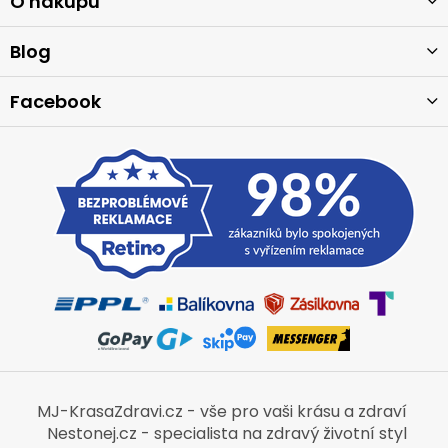
a
O nákupu
t
í
Blog
Facebook
MJ-KrasaZdravi.cz - vše pro vaši krásu a zdraví
Nestonej.cz - specialista na zdravý životní styl