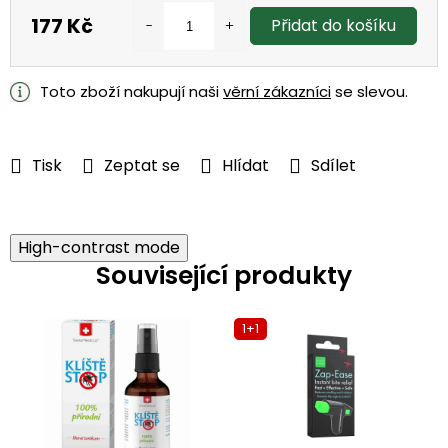
177 Kč
Přidat do košíku
Měrná
cena:
Toto zboží nakupují naši
věrní zákazníci
se slevou.
Tisk
Zeptat se
Hlídat
Sdílet
High-contrast mode
Související produkty
1+1