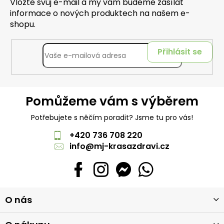
Vložte svůj e-mail a my vám budeme zasílat
informace o nových produktech na našem e-
shopu.
Přihlásit se
Pomůžeme vám s výběrem
Potřebujete s něčím poradit? Jsme tu pro vás!
+420 736 708 220
info
@
mj-krasazdravi.cz
Z
O nás
á
p