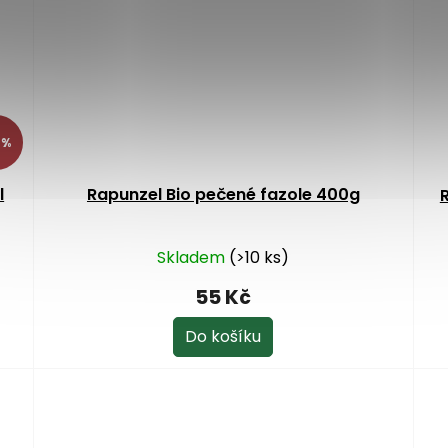
 %
l
Rapunzel Bio pečené fazole 400g
Skladem
(>10 ks)
Pr
ho
55 Kč
pr
je
Do košíku
5,0
z
5
hv