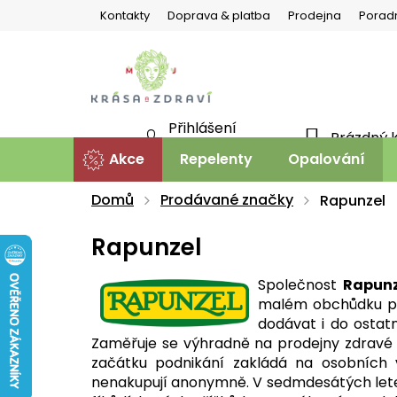
Přejít
Kontakty
Doprava & platba
Prodejna
Porad
na
obsah
Přihlášení
Prázdný 
NÁKU
Nová registrace
Akce
Repelenty
Opalování
KOŠÍ
Domů
Prodávané značky
Rapunzel
Rapunzel
Společnost
Rapunz
malém obchůdku prod
dodávat i do ostatn
Zaměřuje se výhradně na prodejny zdravé
začátku podnikání zakládá na osobních v
nenakupují anonymně. V sedmdesátých let