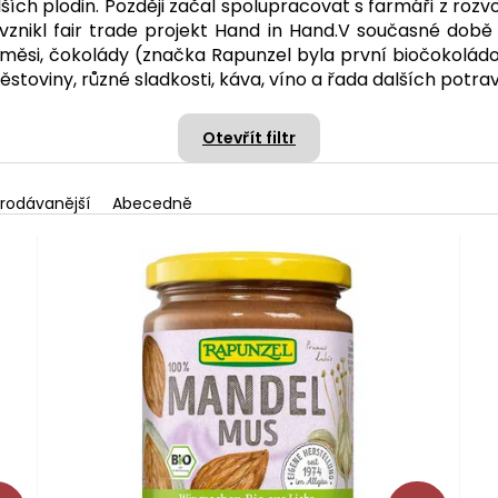
lších plodin. Později začal spolupracovat s farmáři z roz
znikl fair trade projekt Hand in Hand.V současné době
i směsi, čokolády (značka Rapunzel byla první biočokolád
stoviny, různé sladkosti, káva, víno a řada dalších potrav
Otevřít filtr
rodávanější
Abecedně