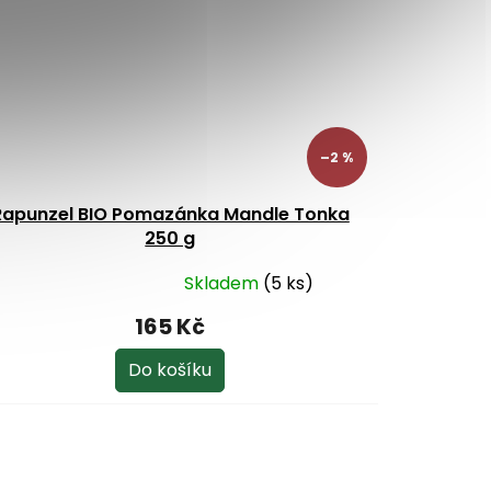
–2 %
Rapunzel BIO Pomazánka Mandle Tonka
250 g
Skladem
(5 ks)
ůměrné
dnocení
165 Kč
oduktu
Do košíku
ězdiček.