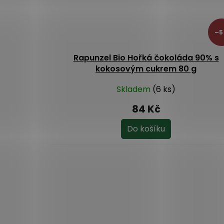
–5
Rapunzel Bio Hořká čokoláda 90% s
kokosovým cukrem 80 g
Skladem
(6 ks)
84 Kč
Do košíku