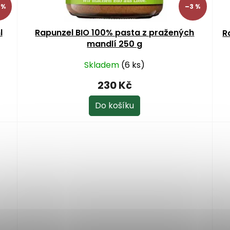
 %
–3 %
l
Rapunzel BIO 100% pasta z pražených
R
mandlí 250 g
Skladem
(6 ks)
230 Kč
Do košíku