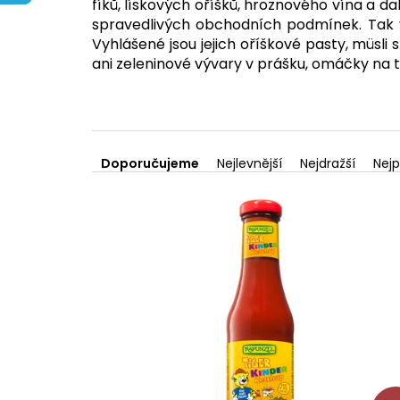
fíků, lískových oříšků, hroznového vína a da
spravedlivých obchodních podmínek. Tak v
Vyhlášené jsou jejich oříškové pasty, müsl
ani zeleninové vývary v prášku, omáčky na tě
Ř
a
Doporučujeme
Nejlevnější
Nejdražší
Nejp
z
V
e
ý
n
p
í
i
p
s
r
p
o
r
d
o
u
d
k
u
t
k
ů