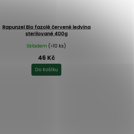
Rapunzel Bio fazolé červené ledvina
sterilované 400g
Skladem
(>10 ks)
46 Kč
Do košíku