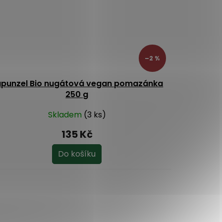
–2 %
apunzel Bio nugátová vegan pomazánka
250 g
Skladem
(3 ks)
135 Kč
Do košíku