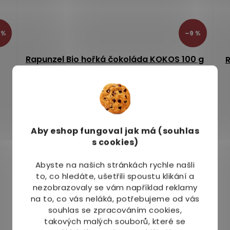
 %
–9 %
Rapunzel Bio hořká čokoláda KOKOS 100 g
R
Skladem
(5 ks)
77 Kč
Aby eshop
fungoval jak má (souhlas
Do košíku
s cookies)
Abyste na našich stránkách rychle našli
to, co hledáte, ušetřili spoustu klikání a
nezobrazovaly se vám například reklamy
na to, co vás neláká, potřebujeme od vás
souhlas se zpracováním cookies,
takových malých souborů, které se