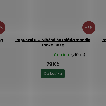
 %
–7 %
 g
Rapunzel BIO Mléčná čokoláda mandle
R
Tonka 100 g
Skladem
(>10 ks)
Průměrné
hodnocení
79 Kč
produktu
je
Do košíku
5,0
z
5
hvězdiček.