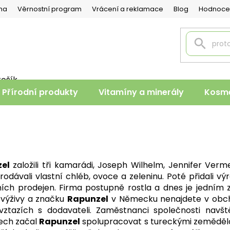
na
Věrnostní program
Vrácení a reklamace
Blog
Hodnoce
košík
PNÍ
Přírodní produkty
Vitamíny a minerály
Kosme
K
el
založili tři kamarádi, Joseph Wilhelm, Jennifer Verm
ávali vlastní chléb, ovoce a zeleninu. Poté přidali vý
ích prodejen. Firma postupně rostla a dnes je jedním z
 výživy a značku
Rapunzel
v Německu nenajdete v obch
ztazích s dodavateli. Zaměstnanci společnosti navš
ech začal
Rapunzel
spolupracovat s tureckými zeměděl