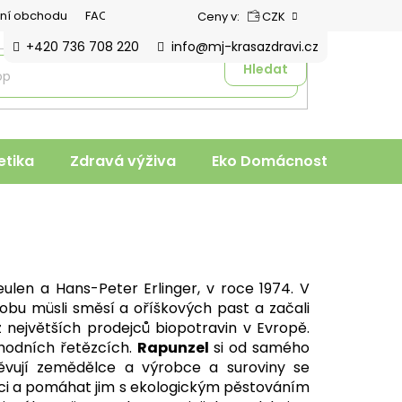
ní obchodu
FAQ
Ceny v:
CZK
+420 736 708 220
info@mj-krasazdravi.cz
Hledat
tika
Zdravá výživa
Eko Domácnost
Veter
eulen a Hans-Peter Erlinger, v roce 1974. V
robu müsli směsí a oříškových past a začali
 největších prodejců biopotravin v Evropě.
odních řetězcích.
Rapunzel
si od samého
těvují zemědělce a výrobce a suroviny se
ci a pomáhat jim s ekologickým pěstováním