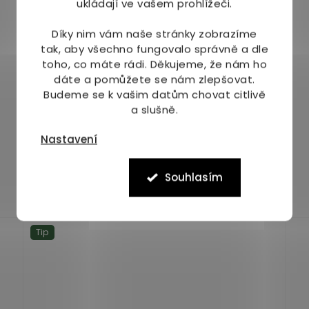
ukládají ve vašem prohlížeči.
Díky nim vám naše stránky zobrazíme
tak, aby všechno fungovalo správně a dle
toho, co máte rádi.
Děkujeme, že nám ho
dáte a pomůžete se nám zlepšovat.
Budeme se k vašim datům chovat citlivě
Rapunzel BIO Kokosový nápoj 400 ml
a slušně.
Nastavení
Skladem
(6 ks)
Průměrné
hodnocení
52 Kč
produktu
Souhlasím
je
Do košíku
5,0
z
Tip
5
hvězdiček.