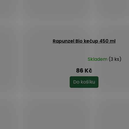
Rapunzel Bio kečup 450 ml
Skladem
(3 ks)
Průměrné
hodnocení
86 Kč
produktu
je
Do košíku
5,0
z
5
hvězdiček.