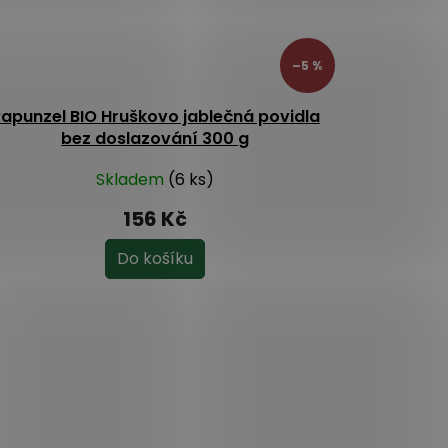
–5 %
apunzel BIO Hruškovo jablečná povidla
bez doslazování 300 g
Skladem
(6 ks)
156 Kč
Do košíku