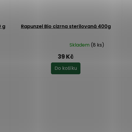
0 g
Rapunzel Bio cizrna sterilovaná 400g
Skladem
(8 ks)
Průměrné
hodnocení
39 Kč
produktu
je
Do košíku
5,0
z
5
hvězdiček.