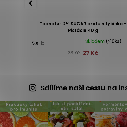
koktejl na
Topnatur 0% SUGAR protein tyčinka -
g
Pistácie 40 g
Skladem
(>10ks)
5.0
1x
27 Kč
33 Kč
Sdílíme naši cestu na 