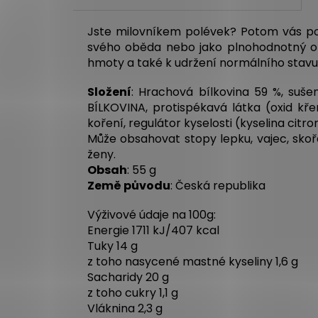
Jste milovníkem polévek? Potom vás potě
svého oběda nebo jako plnohodnotný obě
hmoty a také k udržení normálního stavu 
Složení
: Hrachová bílkovina 59 %, suše
BÍLKOVINA, protispékavá látka (oxid kře
koření, regulátor kyselosti (kyselina citro
Může obsahovat stopy lepku, vajec, skořá
ženy.
Obsah
: 55 g
Země původu
: Česká republika
Výživové údaje na 100g:
Energie 1711 kJ/407 kcal
Tuky 14 g
z toho nasycené mastné kyseliny 1,6 g
Sacharidy 20 g
z toho cukry 1,1 g
Vláknina 2,3 g