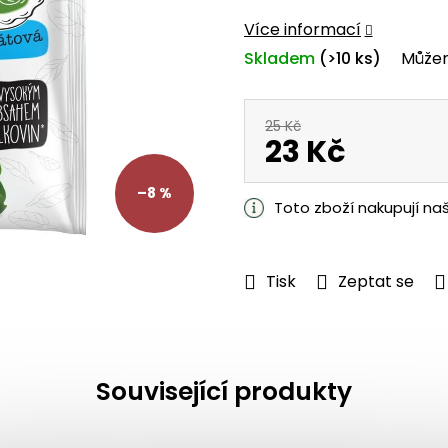
z
Více informací
5
Skladem
(>10 ks)
Můžem
hvězdiček.
25 Kč
23 Kč
Měrná
–8 %
cena:
Toto zboží nakupují na
Tisk
Zeptat se
Související produkty