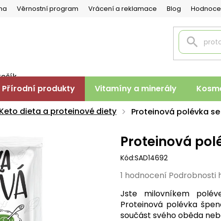
na
Věrnostní program
Vrácení a reklamace
Blog
Hodnoce
košík
PNÍ
Přírodní produkty
Vitamíny a minerály
Kosme
K
Keto dieta a proteinové diety
Proteinová polévka s
Proteinová po
Kód:
SAD14692
Průměrné
1 hodnocení
Podrobnosti 
hodnocení
Jste milovníkem polé
produktu
Proteinová polévka špená
je
součást svého oběda nebo
5,0