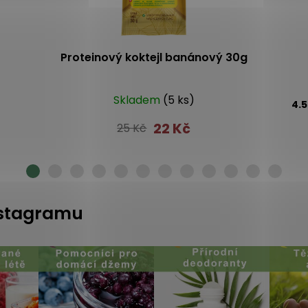
Proteinový koktejl banánový 30g
Skladem
(5 ks)
4.
22 Kč
25 Kč
instagramu