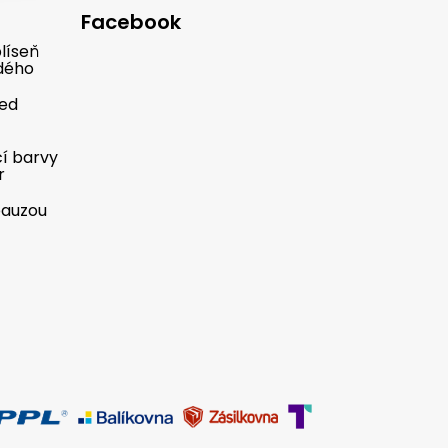
Facebook
líseň
dého
řed
cí barvy
r
pauzou