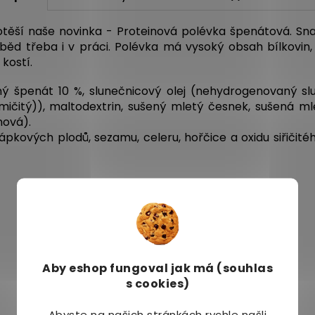
ší naše novinka - Proteinová polévka špenátová. Snadn
d třeba i v práci. Polévka má vysoký obsah bílkovin, k
kostí.
ný špenát 10 %, slunečnicový olej (nehydrogenovaný slu
mičitý)), maltodextrin, sušený mletý česnek, sušená mlet
nová).
pkových plodů, sezamu, celeru, hořčice a oxidu siřičitéh
Aby eshop
fungoval jak má (souhlas
s cookies)
Abyste na našich stránkách rychle našli