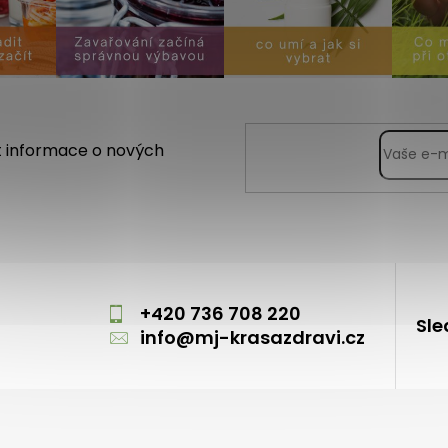
t informace o nových
m
+420 736 708 220
Sle
info
@
mj-krasazdravi.cz