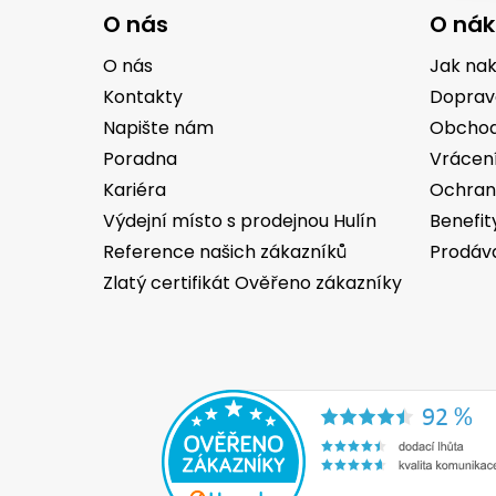
á
O nás
O ná
p
a
O nás
Jak na
t
Kontakty
Doprav
í
Napište nám
Obchod
Poradna
Vrácen
Kariéra
Ochran
Výdejní místo s prodejnou Hulín
Benefit
Reference našich zákazníků
Prodáv
Zlatý certifikát Ověřeno zákazníky