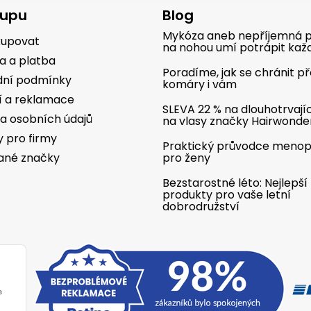
kupu
Blog
Mykóza aneb nepříjemná p
kupovat
na nohou umí potrápit kaž
a a platba
Poradíme, jak se chránit p
ní podmínky
komáry i vám
í a reklamace
SLEVA 22 % na dlouhotrvají
a osobních údajů
na vlasy značky Hairwonde
y pro firmy
Praktický průvodce meno
ané značky
pro ženy
Bezstarostné léto: Nejlepší
produkty pro vaše letní
dobrodružství