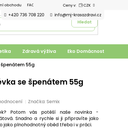
ní obchodu
FAQ
Ceny v:
CZK
+420 736 708 220
info@mj-krasazdravi.cz
Hledat
tika
Zdravá výživa
Eko Domácnost
Veter
e špenátem 55g
lévka se špenátem 55g
hodnocení
Značka:
Semix
vek? Potom vás potěší naše novinka -
tová. Snadno a rychle si ji připravíte jako
 jako plnohodnotný oběd třeba i v práci.