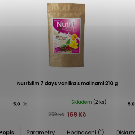
NutriSlim 7 days vanilka s malinami 210 g
Skladem
(2 ks)
5.0
3x
5.
169 Kč
259 Kč
Popis
Parametry
Hodnocení (1)
Diskuz