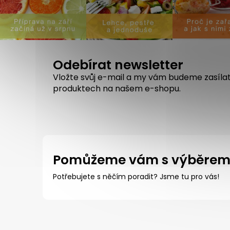
Odebírat newsletter
Vložte svůj e-mail a my vám budeme zasíla
produktech na našem e-shopu.
Pomůžeme vám s výběre
Potřebujete s něčím poradit? Jsme tu pro vás!
Z