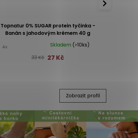
Topnatur 0% SUGAR protein tyčinka -
Topnatur 0
Banán s jahodovým krémem 40 g
Skladem
(>10ks)
5
4x
5.0
1x
27 Kč
33 Kč
Zobrazit profil