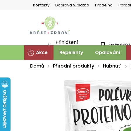
Přejít
Kontakty
Doprava & platba
Prodejna
Porad
na
obsah
Přihlášení
Prázdný 
NÁKU
Nová registrace
Akce
Repelenty
Opalování
KOŠÍ
Domů
Přírodní produkty
Hubnutí