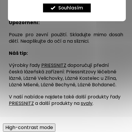
salicylate, Coumarin, Hydroxycitronellal,
Souhlasím
Limonene, Menthol, Sodium hydroxide
Upozornění:
Pouze pro zevní použití. Skladujte mimo dosah
dětí. Neaplikujte do očí a na sliznici.
Náš tip:
Výrobky řady
PRIESSNITZ
doporučují přední
česká lázeňská zařízení: Priessnitzovy léčebné
lázně, Lázně Velichovky, Lázně Kostelec u Zlína,
Lázně Mšené, Lázně Bechyně, Lázně Bohdaneč.
V naší nabídce najdete také další produkty řady
PRIESSNITZ
a další produkty na
svaly
.
High-contrast mode