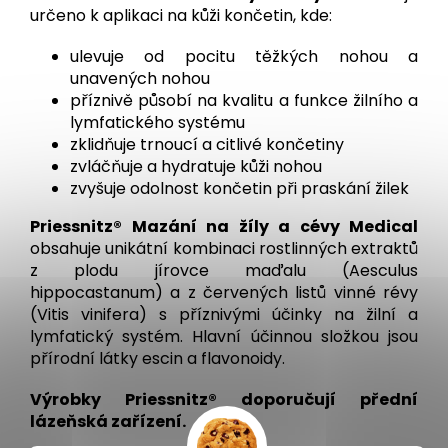
určeno k aplikaci na kůži končetin, kde:
ulevuje od pocitu těžkých nohou a
unavených nohou
příznivě působí na kvalitu a funkce žilního a
lymfatického systému
zklidňuje trnoucí a citlivé končetiny
zvláčňuje a hydratuje kůži nohou
zvyšuje odolnost končetin při praskání žilek
Priessnitz® Mazání na žíly a cévy Medical
obsahuje unikátní kombinaci rostlinných extraktů
z plodu jírovce maďalu (Aesculus
hippocastanum) a z červených listů vinné révy
(Vitis vinifera) s příznivými účinky na žilní a
lymfatický systém. Hlavní účinnou složkou jsou
přírodní látky escin a flavonoidy.
Výrobky Priessnitz® doporučují přední
lázeňská zařízení.