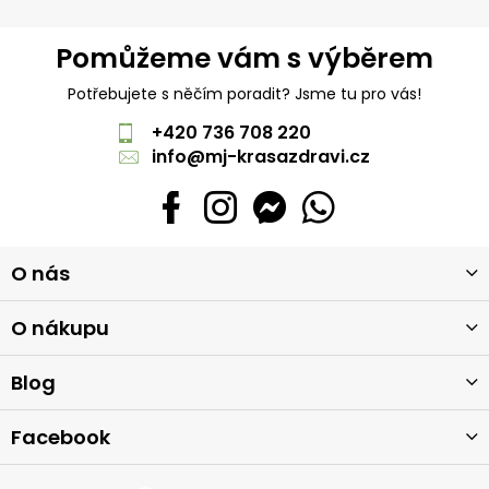
Pomůžeme vám s výběrem
Potřebujete s něčím poradit? Jsme tu pro vás!
+420 736 708 220
info
@
mj-krasazdravi.cz
Z
O nás
á
p
a
O nákupu
t
í
Blog
Facebook