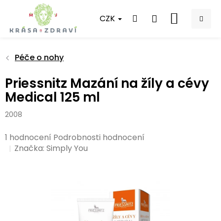
Přejít
na
CZK
NÁKUPNÍ
obsah
KOŠÍK
Péče o nohy
Priessnitz Mazání na žíly a cévy
Medical 125 ml
2008
Průměrné
1 hodnocení
Podrobnosti hodnocení
hodnocení
Značka:
Simply You
produktu
je
5,0
z
5
hvězdiček.