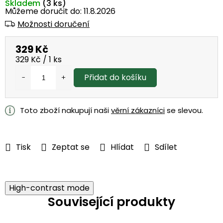
Skladem
(3 ks)
Můžeme doručit do:
11.8.2026
Možnosti doručení
329 Kč
Měrná
329 Kč / 1 ks
cena:
Přidat do košíku
Toto zboží nakupují naši
věrní zákazníci
se slevou.
Tisk
Zeptat se
Hlídat
Sdílet
High-contrast mode
Související produkty