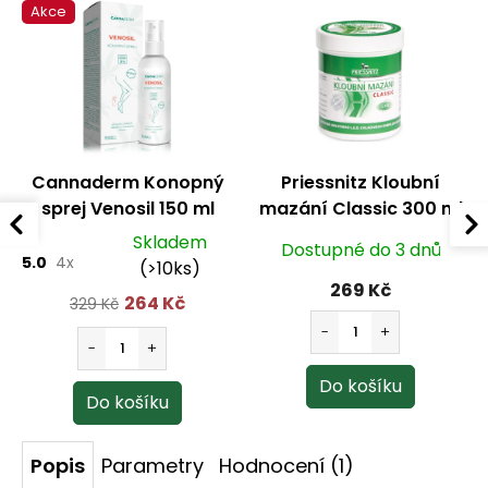
Akce
Cannaderm Konopný
Priessnitz Kloubní
sprej Venosil 150 ml
mazání Classic 300 ml
Skladem
Dostupné do 3 dnů
5.0
4x
(>10ks)
269 Kč
264 Kč
329 Kč
Popis
Parametry
Hodnocení (1)