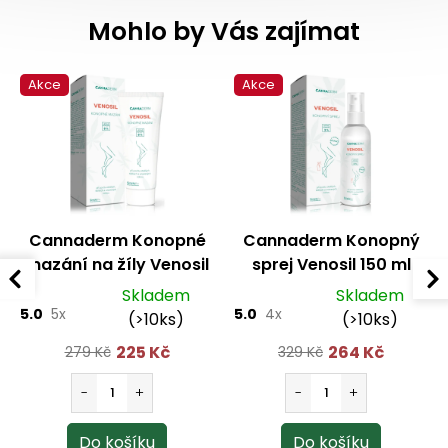
Mohlo by Vás zajímat
Akce
Akce
Cannaderm Konopné
Cannaderm Konopný
mazání na žíly Venosil
sprej Venosil 150 ml
100 ml
Skladem
Skladem
5.0
5x
5.0
4x
(>10ks)
(>10ks)
225 Kč
264 Kč
279 Kč
329 Kč