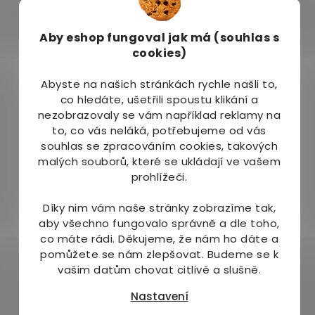
Léčebné lázně Františkovy lázně
Priessnitzovy léčebné lázně
Aby eshop
fungoval jak má (souhlas s
Lázně Sklené Teplice (SK)
cookies)
Lázně Poděbrady
Lázně Bohdaneč
Abyste na našich stránkách rychle našli to,
Lázně Mšené
co hledáte, ušetřili spoustu klikání a
Jak používat:
nezobrazovaly se vám například reklamy na
to, co vás neláká, potřebujeme od vás
Podle potřeby, nejlépe pravidelně rozetřete a
souhlas se zpracováním cookies, takových
vmasírujte do kůže dolních končetin. Aplikaci je
malých souborů, které se ukládají ve vašem
vhodné spojit s lymfatickou masáží. Pouze
prohlížeči.
k zevnímu užití.
Díky nim vám naše stránky zobrazíme tak,
Složení:
aby všechno fungovalo správně a dle toho,
co máte rádi.
Děkujeme, že nám ho dáte a
Aqua, Propylenglycol, Alcohol denat., Aesculus
pomůžete se nám zlepšovat. Budeme se k
Hippocastanum extract, Carbomer, Benzyl
vašim datům chovat citlivě a slušně.
alcohol, Methylchloroisothiazolinone,
Methylisothiazolinone, Vitis vinifera leaf extract,
Nastavení
Parfum, Amyl cinnamal, Benzyl benzoate, Benzyl