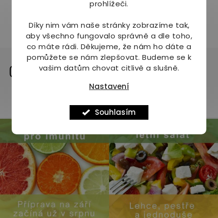
prohlížeči.
Díky nim vám naše stránky zobrazíme tak,
aby všechno fungovalo správně a dle toho,
co máte rádi.
Děkujeme, že nám ho dáte a
pomůžete se nám zlepšovat. Budeme se k
Sdílíme naši cestu na
vašim datům chovat citlivě a slušně.
instagramu
Nastavení
Zobrazit profil
Souhlasím