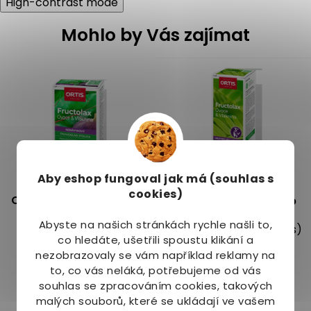
High-contrast mode
á
d
Mohlo by Vás zajímat
a
c
í
p
r
v
k
y
v
ý
p
Aby eshop
fungoval jak má (souhlas s
i
Fructolax
Fructolax
cookies)
s
Ovoce&Vláknina 30 tbl.
Ovoce&Vláknina sirup
u
pro děti 250 ml
Abyste na našich stránkách rychle našli to,
Dostupné do 3 dnů
Skladem
(2 ks)
5.0
1x
co hledáte, ušetřili spoustu klikání a
259 Kč
269 Kč
nezobrazovaly se vám například reklamy na
to, co vás neláká, potřebujeme od vás
souhlas se zpracováním cookies, takových
malých souborů, které se ukládají ve vašem