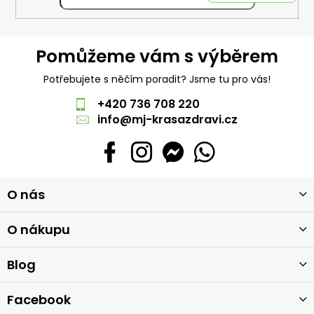
Pomůžeme vám s výběrem
Potřebujete s něčím poradit? Jsme tu pro vás!
+420 736 708 220
info
@
mj-krasazdravi.cz
Z
O nás
á
p
a
O nákupu
t
í
Blog
Facebook