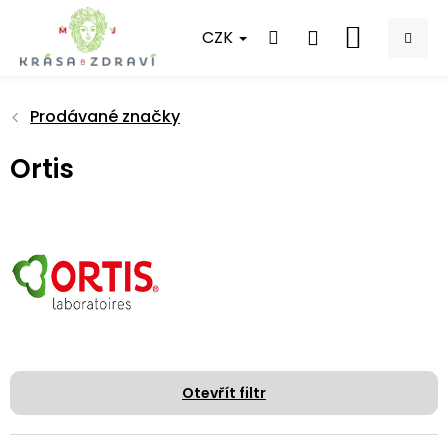
Přejít
na
CZK
NÁKUPNÍ
obsah
KOŠÍK
Prodávané značky
Ortis
Otevřít filtr
Ř