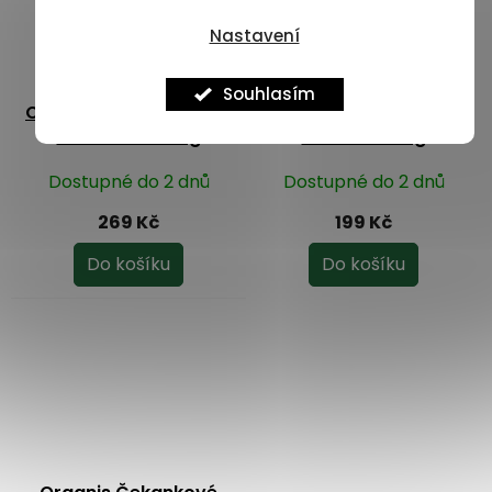
Nastavení
–10 %
–9 %
Souhlasím
Organis Ashwagandha
Organis BIO Třtinová
KSM-66 300 mg
melasa 1150 g
Dostupné do 2 dnů
Dostupné do 2 dnů
269 Kč
199 Kč
Do košíku
Do košíku