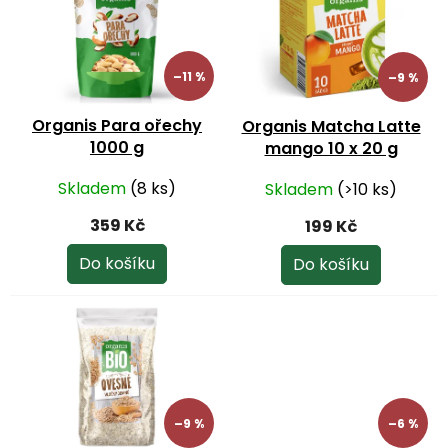
o
p
d
i
u
s
k
p
–11 %
–9 %
t
r
ů
o
Organis Para ořechy
Organis Matcha Latte
d
1000 g
mango 10 x 20 g
u
k
Skladem
(8 ks)
Skladem
(>10 ks)
t
ů
359 Kč
199 Kč
Do košíku
Do košíku
–9 %
–6 %