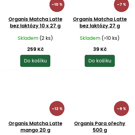
–10 %
–7 %
Organis Matcha Latte
Organis Matcha Latte
bez laktózy 10 x 27 g
bez laktózy 27 g
Skladem
(2 ks)
Skladem
(>10 ks)
259 Kč
39 Kč
Do košíku
Do košíku
–12 %
–9 %
Organis Matcha Latte
Organis Para ořechy
mango 20 g
500 g