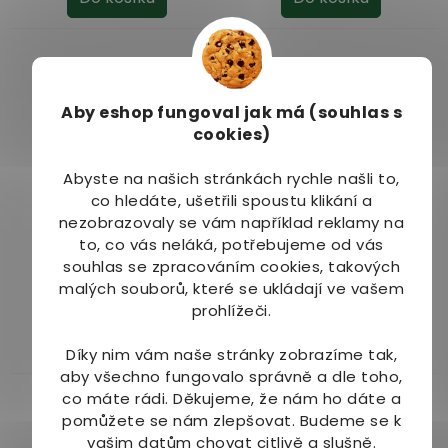
Aby eshop
fungoval jak má (souhlas s
cookies)
–12 %
–12 %
Abyste na našich stránkách rychle našli to,
co hledáte, ušetřili spoustu klikání a
Organis Arašídový
Organis Arašídový
nezobrazovaly se vám například reklamy na
krém s hořkou
krém s mléčnou
to, co vás neláká, potřebujeme od vás
čokoládou 920 g
čokoládou 920 g
souhlas se zpracováním cookies, takových
Dostupné do 2 dnů
Dostupné do 2 dnů
malých souborů, které se ukládají ve vašem
239 Kč
239 Kč
prohlížeči.
Do košíku
Do košíku
Díky nim vám naše stránky zobrazíme tak,
aby všechno fungovalo správně a dle toho,
co máte rádi.
Děkujeme, že nám ho dáte a
pomůžete se nám zlepšovat. Budeme se k
vašim datům chovat citlivě a slušně.