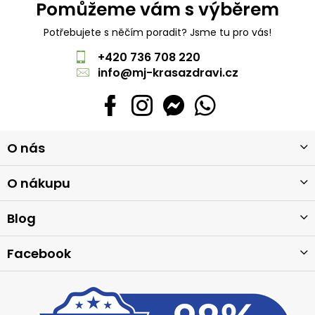
Pomůžeme vám s výběrem
Potřebujete s něčím poradit? Jsme tu pro vás!
+420 736 708 220
info
@
mj-krasazdravi.cz
Z
O nás
á
p
a
O nákupu
t
í
Blog
Facebook