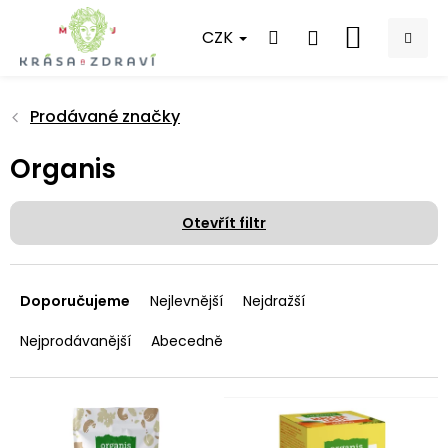
Přejít
na
CZK
NÁKUPNÍ
obsah
KOŠÍK
Prodávané značky
Organis
Otevřít filtr
Ř
a
Doporučujeme
Nejlevnější
Nejdražší
z
e
Nejprodávanější
Abecedně
n
í
p
V
r
ý