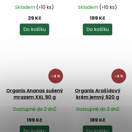
Skladem
(>10 ks)
Skladem
(>10 ks)
29 Kč
199 Kč
Do košíku
Do košíku
–9 %
–9 %
Organis Ananas sušený
Organis Arašídový
mrazem XXL 90 g
krém jemný 920 g
Dostupné do 2 dnů
Dostupné do 2 dnů
199 Kč
189 Kč
Do košíku
Do košíku