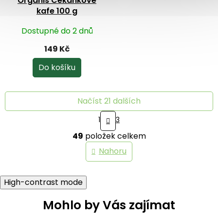
Organis Čekankové
kafe 100 g
Dostupné do 2 dnů
149 Kč
Do košíku
Načíst 21 dalších
S
1
3
t
O
r
49
položek celkem
v
á
n
l
Nahoru
k
á
o
d
v
a
á
High-contrast mode
c
n
í
í
Mohlo by Vás zajímat
p
r