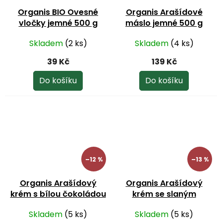
Organis BIO Ovesné
Organis Arašídové
vločky jemné 500 g
máslo jemné 500 g
Skladem
(2 ks)
Skladem
(4 ks)
39 Kč
139 Kč
Do košíku
Do košíku
–12 %
–13 %
Organis Arašídový
Organis Arašídový
krém s bílou čokoládou
krém se slaným
920 g
karamelem 920 g
Skladem
(5 ks)
Skladem
(5 ks)