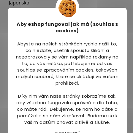
Japonsko
Obsah:
10 x 17 g
Aby eshop
fungoval jak má (souhlas s
cookies)
Vyrobeno pro:
Cosmix s.r.o., Březhradská 148/3, 503 32 Hradec
Abyste na našich stránkách rychle našli to,
Králové, Česká republika.
co hledáte, ušetřili spoustu klikání a
nezobrazovaly se vám například reklamy na
Výživové údaje ve 100 g:
to, co vás neláká, potřebujeme od vás
souhlas se zpracováním cookies, takových
Energetická hodnota
1503 kJ/249 kcal
malých souborů, které se ukládají ve vašem
Tuky
1 g
prohlížeči.
- z toho nasycené mastné kyseliny
0,6 g
Sacharidy
59,7 g
Díky nim vám naše stránky zobrazíme tak,
- z toho cukry
56 g
aby všechno fungovalo správně a dle toho,
co máte rádi.
Děkujeme, že nám ho dáte a
Bílkoviny
22,8 g
pomůžete se nám zlepšovat. Budeme se k
vašim datům chovat citlivě a slušně.
Sůl
0,6 g