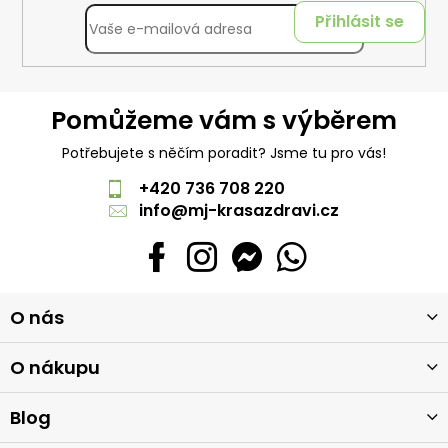
Přihlásit se
Pomůžeme vám s výběrem
Potřebujete s něčím poradit? Jsme tu pro vás!
+420 736 708 220
info
@
mj-krasazdravi.cz
Z
O nás
á
p
a
O nákupu
t
í
Blog