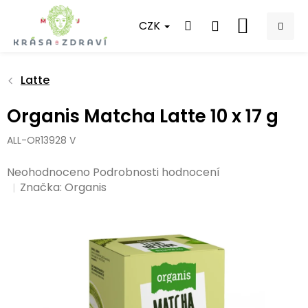
Přejít
na
CZK
NÁKUPNÍ
obsah
KOŠÍK
Latte
Organis Matcha Latte 10 x 17 g
ALL-OR13928 V
Průměrné
Neohodnoceno
Podrobnosti hodnocení
hodnocení
Značka:
Organis
produktu
je
0,0
z
5
hvězdiček.