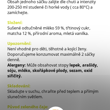
Obsah jednoho sáčku zalijte dle chuti a intenzity
200-250 ml studené či horké vody ( cca 80°C) a
zamíchejte.
Složení:
Sušené odtučněné mléko 59 %, třtinový cukr,
matcha 12 %, přírodní aroma, mletá vanilka.
Upozornění:
Není vhodné pro děti, těhotné a kojící ženy.
Doporučujeme konzumovat maximálně 2 sáčky
denně.
Alergeny:
Může obsahovat stopy
lepek, arašídy,
sóju, mléko, skořápkové plody, sezam, oxid
siřičitý.
Skladování:
Skladujte v suchu, chraňte před teplem a přímým
slunečním světlem.
Původ zeleného čaje: