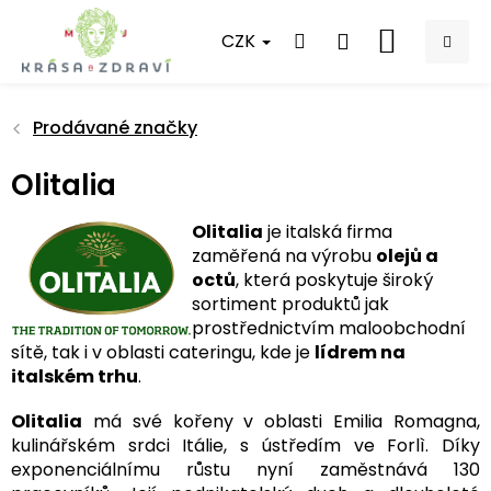
Přejít
na
CZK
NÁKUPNÍ
obsah
KOŠÍK
Prodávané značky
Olitalia
Olitalia
je italská firma
zaměřená na výrobu
olejů a
octů
, která poskytuje široký
sortiment produktů jak
prostřednictvím maloobchodní
sítě, tak i v oblasti cateringu, kde je
lídrem na
italském trhu
.
Olitalia
má své kořeny v oblasti Emilia Romagna,
kulinářském srdci Itálie, s ústředím ve Forlì. Díky
exponenciálnímu růstu nyní zaměstnává 130