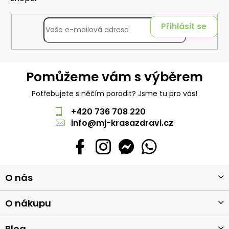
Přihlásit se
Pomůžeme vám s výběrem
Potřebujete s něčím poradit? Jsme tu pro vás!
+420 736 708 220
info
@
mj-krasazdravi.cz
Z
O nás
á
p
a
O nákupu
t
í
Blog