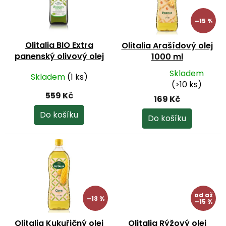
u
s
k
p
–15 %
t
r
ů
o
Olitalia BIO Extra
Olitalia Arašídový olej
d
panenský olivový olej
1000 ml
u
1000 ml
k
Skladem
Skladem
(1 ks)
Průměrné
t
(>10 ks)
hodnocení
ů
559 Kč
169 Kč
produktu
je
Do košíku
Do košíku
5,0
z
5
hvězdiček.
od
až
–13 %
–15 %
Olitalia Kukuřičný olej
Olitalia Rýžový olej