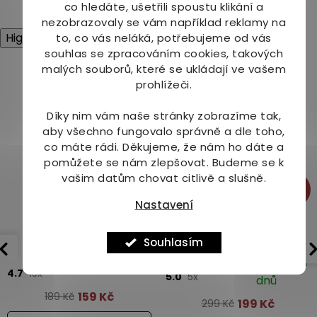
O
co hledáte, ušetřili spoustu klikání a
hvězdiček.
hvězdiček.
v
nezobrazovaly se vám například reklamy na
l
High-contrast mode
to, co vás neláká, potřebujeme od vás
á
souhlas se zpracováním cookies, takových
d
Mohlo by Vás zajímat
malých souborů, které se ukládají ve vašem
a
prohlížeči.
c
í
Akce
p
Díky nim vám naše stránky zobrazíme tak,
r
aby všechno fungovalo správně a dle toho,
v
co máte rádi.
Děkujeme, že nám ho dáte a
k
pomůžete se nám zlepšovat. Budeme se k
y
vašim datům chovat citlivě a slušně.
v
-16%
-33%
ý
Nastavení
p
i
Olitalia Rýžový olej
Olitalia Olej z
s
hroznových semínek
Souhlasím
u
1000 ml
Dostupné do 5
Skladem
4.7
15x
5.0
5x
dnů
159 Kč
189 Kč
199 Kč
299 Kč