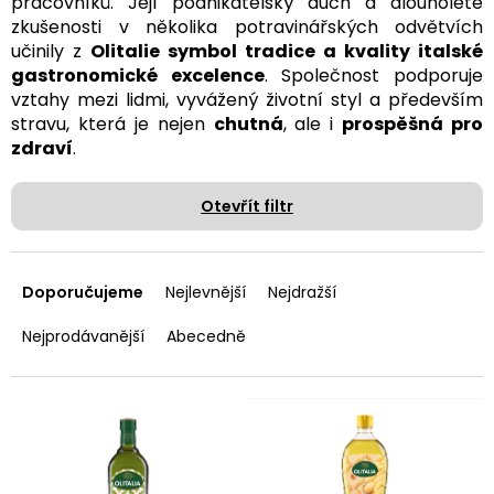
pracovníků. Její podnikatelský duch a dlouholeté
zkušenosti v několika potravinářských odvětvích
učinily z
Olitalie symbol tradice a kvality italské
gastronomické excelence
. Společnost podporuje
vztahy mezi lidmi, vyvážený životní styl a především
stravu, která je nejen
chutná
, ale i
prospěšná pro
zdraví
.
Otevřít filtr
Ř
a
Doporučujeme
Nejlevnější
Nejdražší
z
e
Nejprodávanější
Abecedně
n
í
p
V
r
ý
o
p
d
i