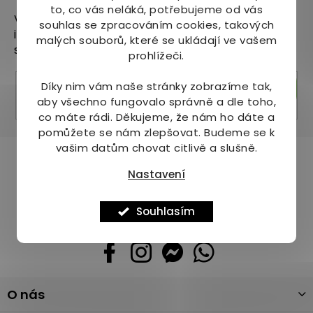
to, co vás neláká, potřebujeme od vás
Vložte svůj e-mail a my vám budeme zasílat
souhlas se zpracováním cookies, takových
informace o nových produktech na našem e-
malých souborů, které se ukládají ve vašem
shopu.
prohlížeči.
Díky nim vám naše stránky zobrazíme tak,
Přihlásit se
aby všechno fungovalo správně a dle toho,
co máte rádi.
Děkujeme, že nám ho dáte a
pomůžete se nám zlepšovat. Budeme se k
vašim datům chovat citlivě a slušně.
Pomůžeme vám s výběrem
Nastavení
Potřebujete s něčím poradit? Jsme tu pro vás!
+420 736 708 220
Souhlasím
info
@
mj-krasazdravi.cz
Z
O nás
á