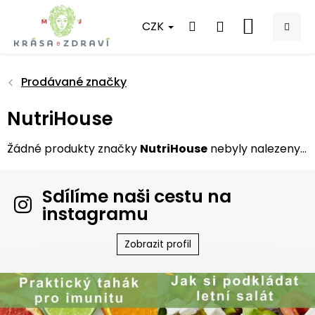
Přejít
na
CZK
NÁKUPNÍ
obsah
KOŠÍK
Prodávané značky
NutriHouse
Žádné produkty značky
NutriHouse
nebyly nalezeny...
Sdílíme naši cestu na
instagramu
Zobrazit profil