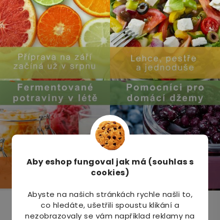
Aby eshop
fungoval jak má (souhlas s
cookies)
Abyste na našich stránkách rychle našli to,
co hledáte, ušetřili spoustu klikání a
Odebírat newsletter
nezobrazovaly se vám například reklamy na