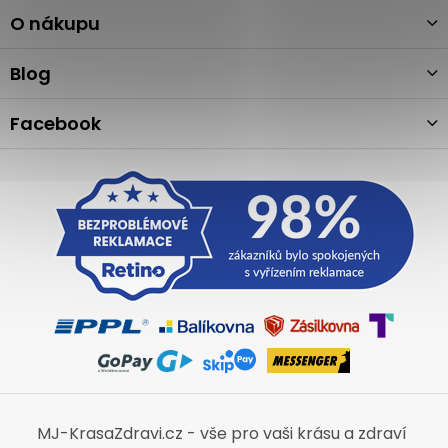
p
a
O nákupu
t
í
Blog
Facebook
MJ-KrasaZdravi.cz - vše pro vaši krásu a zdraví