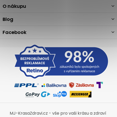
p
a
O nákupu
t
í
Blog
Facebook
MJ-KrasaZdravi.cz - vše pro vaši krásu a zdraví