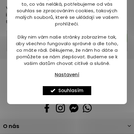
to, co vás neláká, potřebujeme od vás
Vložte svůj e-mail a my vám budeme zasílat
souhlas se zpracováním cookies, takových
informace o nových produktech na našem e-
malých souborů, které se ukládají ve vašem
shopu.
prohlížeči.
Díky nim vám naše stránky zobrazíme tak,
Přihlásit se
aby všechno fungovalo správně a dle toho,
co máte rádi.
Děkujeme, že nám ho dáte a
pomůžete se nám zlepšovat. Budeme se k
vašim datům chovat citlivě a slušně.
Pomůžeme vám s výběrem
Nastavení
Potřebujete s něčím poradit? Jsme tu pro vás!
+420 736 708 220
Souhlasím
info
@
mj-krasazdravi.cz
Z
O nás
á