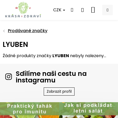
Přejít
na
CZK
NÁKUPNÍ
obsah
KOŠÍK
Prodávané značky
LYUBEN
Žádné produkty značky
LYUBEN
nebyly nalezeny...
Sdílíme naši cestu na
instagramu
Zobrazit profil