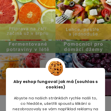
Aby eshop
fungoval jak má (souhlas s
cookies)
Abyste na našich stránkách rychle našli to,
co hledáte, ušetřili spoustu klikání a
Odebírat newsletter
nezobrazovaly se vám například reklamy na