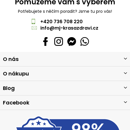
Pomůžeme vám s výběrem
Potřebujete s něčím poradit? Jsme tu pro vás!
+420 736 708 220
info
@
mj-krasazdravi.cz
Z
O nás
á
p
a
O nákupu
t
í
Blog
Facebook