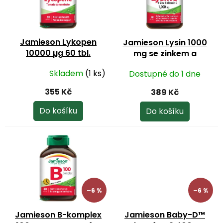
u
s
k
p
t
r
ů
o
Jamieson Lykopen
Jamieson Lysin 1000
d
10000 µg 60 tbl.
mg se zinkem a
u
vitaminem C 60 tbl.
k
Skladem
(1 ks)
Dostupné do 1 dne
Průměrné
t
hodnocení
ů
355 Kč
389 Kč
produktu
je
Do košíku
Do košíku
5,0
z
5
hvězdiček.
–6 %
–6 %
Jamieson B-komplex
Jamieson Baby-D™