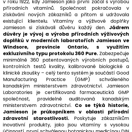
v roku 1922, kdy Jamieson jako první začal s výrobou
přírodních vitamínů. Společnost pokračovala v
získávání nových zákazníků a přitom si udržovala
existující klientelu. Vitamíny a výživové doplňky
Jamieson si získávali důvěru každý den.
Jádrem
důvěry je vývoj a výroba přírodních výživových
doplňků v moderních laboratořích Jamieson ve
Windsore, provincie Ontario, s využitím
exkluzivního typu protokolu 360 Pure.
Zabezpečuje
minimálně 360 patentovaných výrobních postupů,
kontrolních testů kvality, kalibrované biologické a
klinické zkoušky – celý tento systém je součástí Good
Manufacturing Practice (GMP) schváleného
kanadským ministerstvem zdravotnictví. Jamieson
Laboratories je certifikovaná farmaceutická GMP
společnost, pravidelně auditovaná kanadským
ministerstvem zdravotnictví.
Co se týká historie,
Jamieson je průkopníkem v oblasti přírodní
zdravotní starostlivosti.
Poskytuje zákazníkům
inovativní produkty, jako jsou vitamíny s vysokou
účinností, první schválenou botanickou medicínou DIN