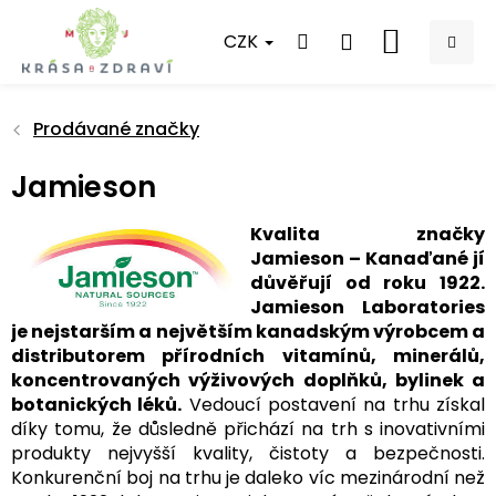
Přejít
na
CZK
NÁKUPNÍ
obsah
KOŠÍK
Prodávané značky
Jamieson
Kvalita značky
Jamieson – Kanaďané jí
důvěřují od roku 1922.
Jamieson Laboratories
je nejstarším a největším kanadským výrobcem a
distributorem přírodních vitamínů, minerálů,
koncentrovaných výživových doplňků, bylinek a
botanických léků.
Vedoucí postavení na trhu získal
díky tomu, že důsledně přichází na trh s inovativními
produkty nejvyšší kvality, čistoty a bezpečnosti.
Konkurenční boj na trhu je daleko víc mezinárodní než