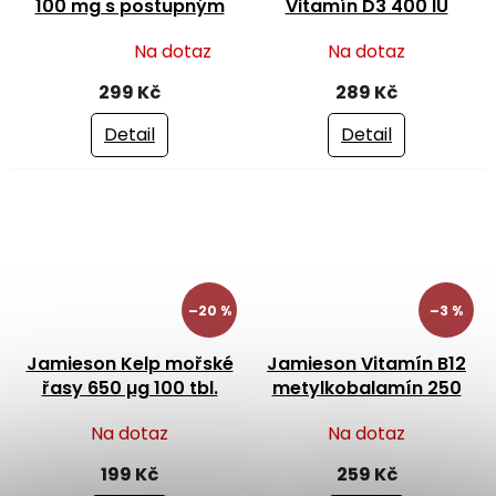
100 mg s postupným
Vitamín D3 400 IU
uvolňováním 60 tbl.
kapky pro děti 11,7 ml
Na dotaz
Na dotaz
Průměrné
hodnocení
299 Kč
289 Kč
produktu
je
Detail
Detail
4,5
z
5
hvězdiček.
–20 %
–3 %
Jamieson Kelp mořské
Jamieson Vitamín B12
řasy 650 µg 100 tbl.
metylkobalamín 250
ug 100 tbl.
Na dotaz
Na dotaz
199 Kč
259 Kč