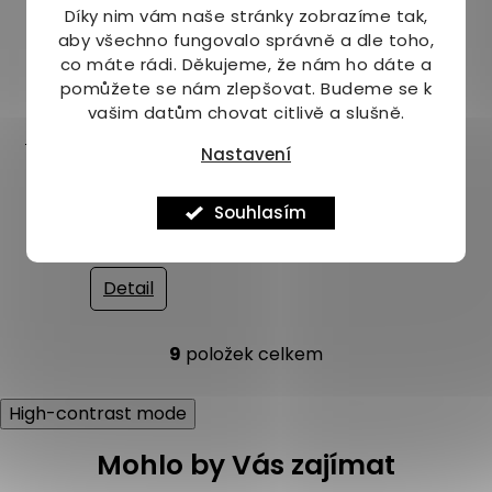
Díky nim vám naše stránky zobrazíme tak,
aby všechno fungovalo správně a dle toho,
co máte rádi.
Děkujeme, že nám ho dáte a
–9 %
pomůžete se nám zlepšovat. Budeme se k
vašim datům chovat citlivě a slušně.
Jamieson Vitamíny B6,
Nastavení
B12 a kyselina listová
110 tbl.
Na dotaz
Průměrné
Souhlasím
hodnocení
179 Kč
produktu
je
Detail
4,2
z
9
položek celkem
5
O
hvězdiček.
v
l
High-contrast mode
á
d
Mohlo by Vás zajímat
a
c