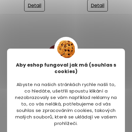
Detail
Detail
–3 %
Aby eshop
fungoval jak má (souhlas s
Jamieson Vitamín D3
Jamieson Vitamín D3
cookies)
1000 IU 240 tbl.
Kids jahoda 100
cucacích tablet
Abyste na našich stránkách rychle našli to,
Na dotaz
Na dotaz
co hledáte, ušetřili spoustu klikání a
279 Kč
169 Kč
nezobrazovaly se vám například reklamy na
to, co vás neláká, potřebujeme od vás
Detail
Detail
souhlas se zpracováním cookies, takových
malých souborů, které se ukládají ve vašem
prohlížeči.