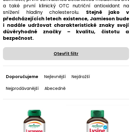
a také první klinický OTC nutriční antioxidant na
snížení hladiny cholesterolu.
Stejně jako v
předcházejících letech existence, Jamieson bude
i nadále udržovat charakteristické znaky svojí
důvěryhodné značky – kvalitu, čistotu a
bezpečnost.
Otevřít filtr
Ř
a
Doporučujeme
Nejlevnější
Nejdražší
z
e
Nejprodávanější
Abecedně
n
í
p
V
r
ý
o
p
d
i