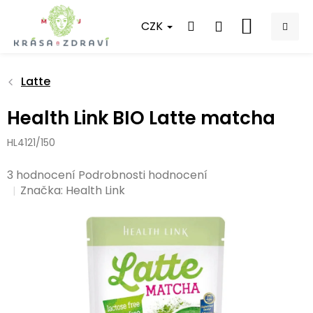
Přejít
na
CZK
NÁKUPNÍ
obsah
KOŠÍK
Latte
Health Link BIO Latte matcha
HL4121/150
Průměrné
3 hodnocení
Podrobnosti hodnocení
hodnocení
Značka:
Health Link
produktu
je
5,0
z
5
hvězdiček.