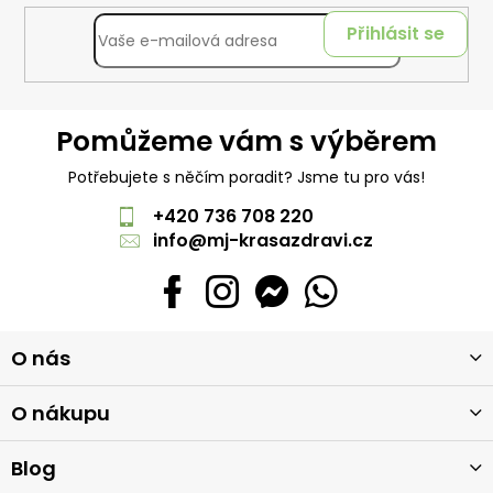
Přihlásit se
Pomůžeme vám s výběrem
Potřebujete s něčím poradit? Jsme tu pro vás!
+420 736 708 220
info
@
mj-krasazdravi.cz
Z
O nás
á
p
a
O nákupu
t
í
Blog