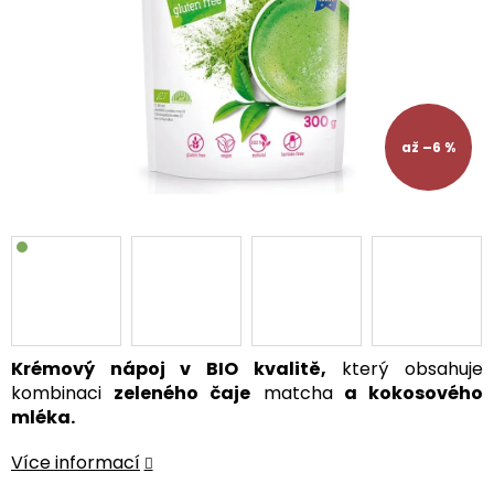
až –6 %
Krémový nápoj v BIO kvalitě,
který obsahuje
kombinaci
zeleného čaje
matcha
a kokosového
mléka.
Více informací