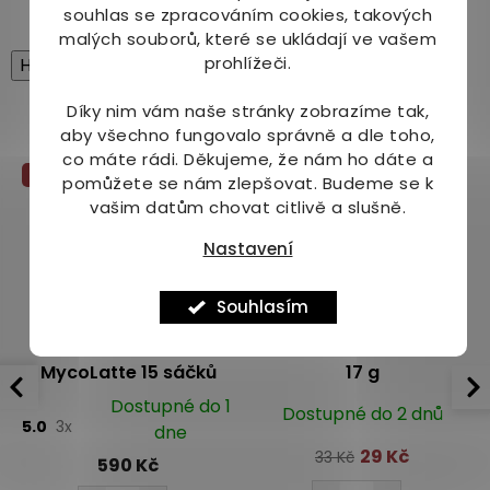
souhlas se zpracováním cookies, takových
malých souborů, které se ukládají ve vašem
prohlížeči.
High-contrast mode
Mohlo by Vás zajímat
Díky nim vám naše stránky zobrazíme tak,
aby všechno fungovalo správně a dle toho,
co máte rádi.
Děkujeme, že nám ho dáte a
Více za méně
pomůžete se nám zlepšovat. Budeme se k
vašim datům chovat citlivě a slušně.
Nastavení
Souhlasím
MycoMedica
Organis Matcha Latte
MycoLatte 15 sáčků
17 g
Dostupné do 1
Dostupné do 2 dnů
5.0
3x
dne
29 Kč
33 Kč
590 Kč