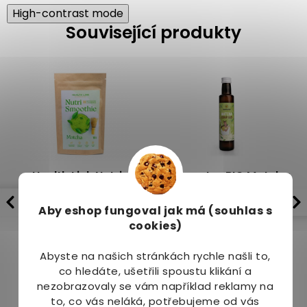
High-contrast mode
Související produkty
Health Link Nutri-
Sonnentor BIO Matcha
Smoothie Matcha 150 g
sirup 250 ml
Aby eshop
fungoval jak má (souhlas s
Skladem
(5 ks)
Dostupné do 3 dnů
cookies)
159 Kč
245 Kč
Abyste na našich stránkách rychle našli to,
co hledáte, ušetřili spoustu klikání a
nezobrazovaly se vám například reklamy na
to, co vás neláká, potřebujeme od vás