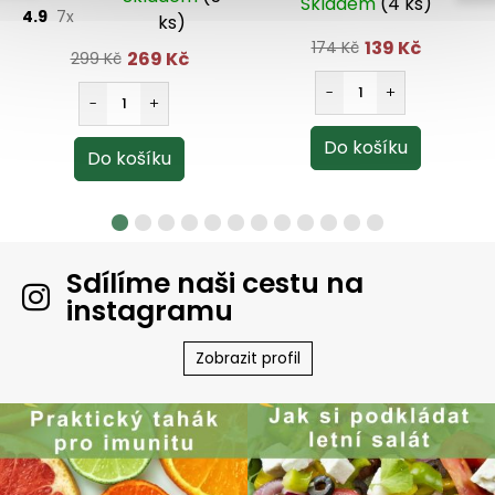
Skladem
(4 ks)
250 ml
4.9
7x
ks)
139 Kč
174 Kč
269 Kč
299 Kč
Sdílíme naši cestu na
instagramu
Zobrazit profil