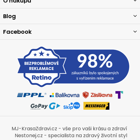
a
O nákupu
t
í
Blog
Facebook
MJ-KrasaZdravi.cz - vše pro vaši krásu a zdraví
Nestonej.cz - specialista na zdravý životní styl