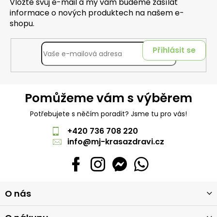
Vložte svůj e-mail a my vám budeme zasílat
informace o nových produktech na našem e-
shopu.
Přihlásit se
Pomůžeme vám s výběrem
Potřebujete s něčím poradit? Jsme tu pro vás!
+420 736 708 220
info
@
mj-krasazdravi.cz
Z
O nás
á
p