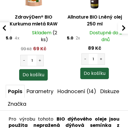
ZdravýDen® BIO
Allnature BIO Lněný olej
Kurkuma mletá RAW
250 ml
100 g
Skladem
(2
Dostupné do 2
5.0
4x
5.0
2x
ks)
dnů
89 Kč
69 Kč
99 Kč
Popis
Parametry
Hodnocení (14)
Diskuze
Značka
Pro výrobu tohoto
BIO dýňového oleje jsou
použita nepražená dýňová semínka z