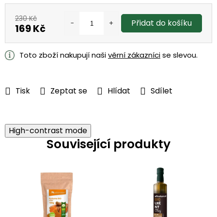
230 Kč
Přidat do košíku
169 Kč
Měrná
cena:
Toto zboží nakupují naši
věrní zákazníci
se slevou.
Tisk
Zeptat se
Hlídat
Sdílet
High-contrast mode
Související produkty