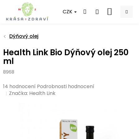
Přejít
na
CZK
NÁKUPNÍ
obsah
KOŠÍK
Dýňový olej
Health Link Bio Dýňový olej 250
ml
8968
Průměrné
14 hodnocení
Podrobnosti hodnocení
hodnocení
Značka:
Health Link
produktu
je
4,3
z
5
hvězdiček.