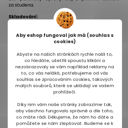
za studena.
Skladování:
Skladujte při teplotě 5–10 °C, v temnu a suchu.
Láhev pečlivě uzavírejte, chraňte před
Aby eshop
fungoval jak má (souhlas s
přístupem vzduchu (kyslík ničí nenasycené
cookies)
mastné kyseliny).
Abyste na našich stránkách rychle našli to,
Balení:
co hledáte, ušetřili spoustu klikání a
nezobrazovaly se vám například reklamy na
250 ml
to, co vás neláká, potřebujeme od vás
souhlas se zpracováním cookies, takových
Upozornění:
malých souborů, které se ukládají ve vašem
prohlížeči.
Je vhodný pouze pro studenou kuchyni,
např. do salátů, zálivek, k sýrům, rybám,
Díky nim vám naše stránky zobrazíme tak,
k dochucení hotových jídel, vynikající chuť dodá
aby všechno fungovalo správně a dle toho,
tvarohovým pomazánkám.
Není určen pro
co máte rádi.
Děkujeme, že nám ho dáte a
smažení, pečení a vaření! Nezahřívejte!
pomůžete se nám zlepšovat. Budeme se k