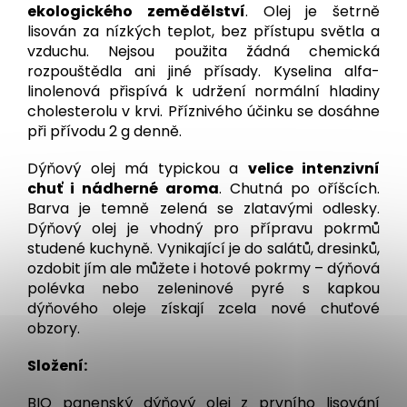
ekologického zemědělství
. Olej je šetrně
lisován za nízkých teplot, bez přístupu světla a
vzduchu. Nejsou použita žádná chemická
rozpouštědla ani jiné přísady. Kyselina alfa-
linolenová přispívá k udržení normální hladiny
cholesterolu v krvi. Příznivého účinku se dosáhne
při přívodu 2 g denně.
Dýňový olej má typickou a
velice intenzivní
chuť i nádherné aroma
. Chutná po oříšcích.
Barva je temně zelená se zlatavými odlesky.
Dýňový olej je vhodný pro přípravu pokrmů
studené kuchyně. Vynikající je do salátů, dresinků,
ozdobit jím ale můžete i hotové pokrmy – dýňová
polévka nebo zeleninové pyré s kapkou
dýňového oleje získají zcela nové chuťové
obzory.
Složení:
BIO panenský dýňový olej z prvního lisování