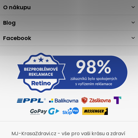
p
a
O nákupu
t
í
Blog
Facebook
MJ-KrasaZdravi.cz - vše pro vaši krásu a zdraví