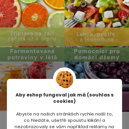
Aby eshop
fungoval jak má (souhlas s
cookies)
Abyste na našich stránkách rychle našli to,
co hledáte, ušetřili spoustu klikání a
Odebírat newsletter
nezobrazovaly se vám například reklamy na