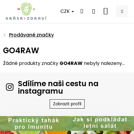
Přejít
na
CZK
NÁKUPNÍ
obsah
KOŠÍK
Prodávané značky
GO4RAW
Žádné produkty značky
GO4RAW
nebyly nalezeny...
Sdílíme naši cestu na
instagramu
Zobrazit profil