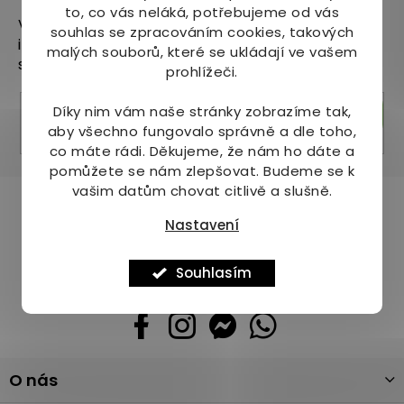
to, co vás neláká, potřebujeme od vás
Vložte svůj e-mail a my vám budeme zasílat
souhlas se zpracováním cookies, takových
informace o nových produktech na našem e-
malých souborů, které se ukládají ve vašem
shopu.
prohlížeči.
Díky nim vám naše stránky zobrazíme tak,
Přihlásit se
aby všechno fungovalo správně a dle toho,
co máte rádi.
Děkujeme, že nám ho dáte a
pomůžete se nám zlepšovat. Budeme se k
vašim datům chovat citlivě a slušně.
Pomůžeme vám s výběrem
Nastavení
Potřebujete s něčím poradit? Jsme tu pro vás!
+420 736 708 220
Souhlasím
info
@
mj-krasazdravi.cz
Z
O nás
á