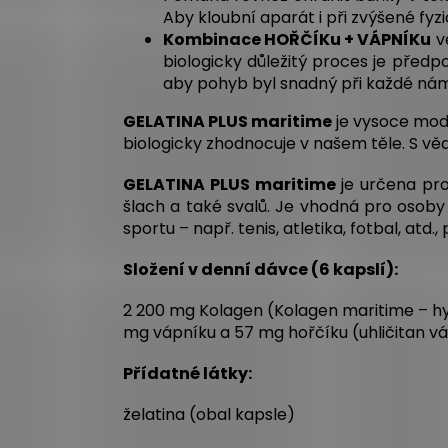
Aby kloubní aparát i při zvýšené fyz
Kombinace HOŘČÍKu + VÁPNÍKu
ve
biologicky důležitý proces je předp
aby pohyb byl snadný při každé ná
GELATINA PLUS maritime
je vysoce mode
biologicky zhodnocuje v našem těle. S vě
GELATINA PLUS maritime
je určena pr
šlach a také svalů. Je vhodná pro osoby
sportu – např. tenis, atletika, fotbal, a
Složení v denní dávce (6 kapslí):
2 200 mg Kolagen (
Kolagen maritime – h
mg vápníku a 57 mg hořčíku (uhličitan v
Přídatné látky:
želatina (obal kapsle)