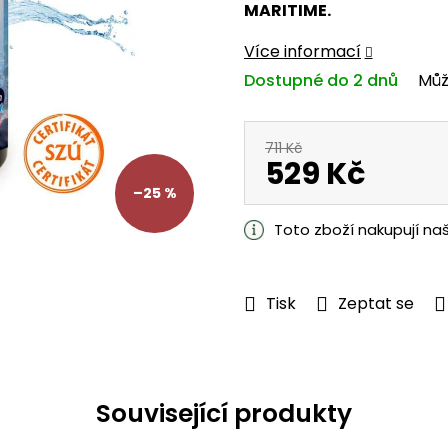
MARITIME.
z
5
Více informací
hvězdiček.
Dostupné do 2 dnů
Můž
711 Kč
529 Kč
–25 %
Měrná
cena:
Toto zboží nakupují na
Tisk
Zeptat se
Související produkty