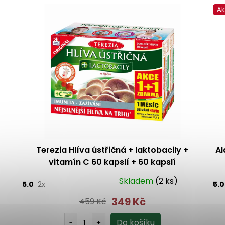
A
Terezia Hlíva ústřičná + laktobacily +
Al
vitamín C 60 kapslí + 60 kapslí
Skladem
(2 ks)
5.0
2x
5.
349 Kč
459 Kč