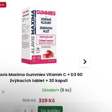
kce
avis Maxima Gummies Vitamin C + D3 60
Terezia Vi
žvýkacích tablet + 30 kapslí
Skladem
(8 ks)
0
1x
5.0
1x
329 Kč
600 Kč