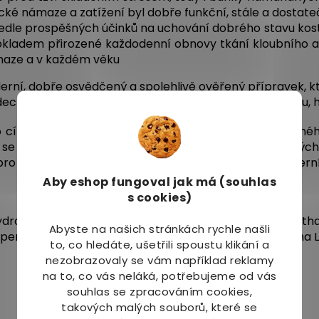
ické námaze a zatížení byl dobře funkční, stále a dostat
dle prospěšných účinků na uchování dobrého stavu kostí
okladem přirozené každodenní obnovy tkání kloubního apa
maze a v každém věku
rní, dobře osvědčený a spolehlivě ověřený přípravek, k
decky potvrzenými zdravotními účinky bílkovin, vápníku, h
o cílenou výživu zvláště namáhaného nebo opotřebenéh
 se zvýšenou potřebou zdraví prospěšných bílkovinných a
td., pro uchování a podporu dobré funkčnosti celého koster
Aby eshop
fungoval jak má (souhlas
s cookies)
ydrolyzovaný kolagen z mořských ryb
), Aquamin (Lithoth
Abyste na našich stránkách rychle našli
ápenatý, hydroxid hořečnatý), 24 mg Vitamin C (kyselina 
to, co hledáte, ušetřili spoustu klikání a
nezobrazovaly se vám například reklamy
na to, co vás neláká, potřebujeme od vás
souhlas se zpracováním cookies,
takových malých souborů, které se