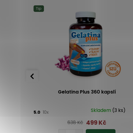
Tip
ný 700 g
Gelatina Plus 360 kapslí
m
(1 ks)
Skladem
(3 ks)
5.0
10x
499 Kč
638 Kč