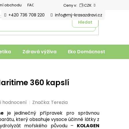
ní obchodu
FAQ
Ceny v:
CZK
+420 736 708 220
info@mj-krasazdravi.cz
Hledat
tika
Zdravá výživa
Eko Domácnost
Veter
aritime 360 kapslí
i hodnocení
Značka:
Terezia
me
je jedinečný přípravek pro správnou
rátu, který obsahuje vysoce účinné látky z
hydrolyzát mořského původu –
KOLAGEN