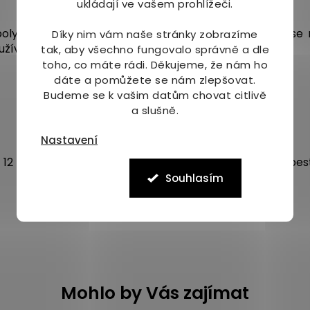
ukládají ve vašem prohlížeči.
olyká celá a zapíjí vodou, nebo se rozdělí a obsah se
Díky nim vám naše stránky zobrazíme
žívaní je možné dávky zdvojnásobit.
tak, aby všechno fungovalo správně a dle
toho, co máte rádi.
Děkujeme, že nám ho
dáte a pomůžete se nám zlepšovat.
Budeme se k vašim datům chovat citlivě
a slušně.
Nastavení
12 let. Uchovávejte mimo dosah dětí. Není náhrada pestr
Souhlasím
Mohlo by Vás zajímat