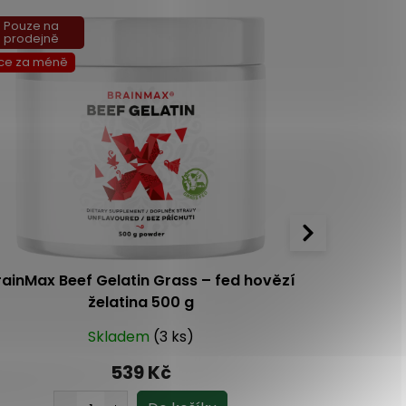
Pouze na
Tip
prodejně
ce za méně
rainMax Beef Gelatin Grass – fed hovězí
Anton H
želatina 500 g
Skladem
(3 ks)
5.0
5x
539 Kč