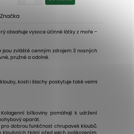
Značka
rý obsahuje vysoce účinné látky z moře –
é jsou zvláště cenným zdrojem 3 nosných
vné, pružné a odolné.
uby, kosti i šlachy poskytuje také velmi
 Kolagenní bílkoviny pomáhají k udržení
 pohybový aparát.
 pro dobrou funkčnost chrupavek kloubů.
 kloubních tkání před jejich poškozením.