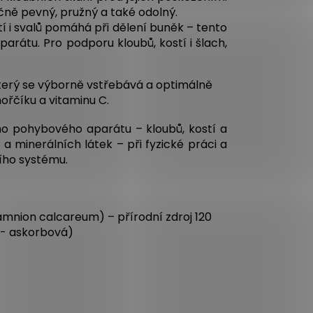
ečně pevný, pružný a také odolný.
 i svalů pomáhá při dělení buněk – tento
rátu. Pro podporu kloubů, kostí i šlach,
terý se výborně vstřebává a optimálně
ořčíku a vitaminu C.
o pohybového aparátu – kloubů, kostí a
 minerálních látek – při fyzické práci a
ního systému.
amnion calcareum) – přírodní zdroj 120
L- askorbová)