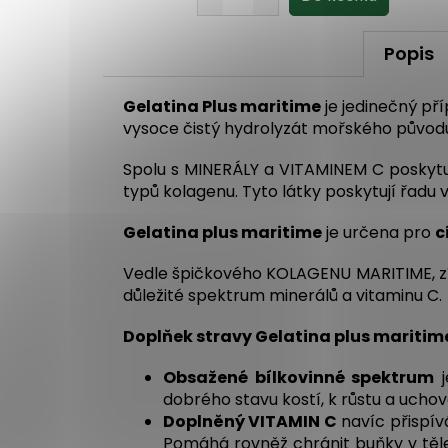
Popis
Gelatina Plus maritime
je jedinečný př
vysoce čistý hydrolyzát mořského původ
Spolu s MINERÁLY a VITAMINEM C poskytu
typů kolagenu. Tyto látky poskytují řadu
Gelatina plus maritime
je určena pro
c
Vedle špičkového KOLAGENU MARITIME, zís
důležité spektrum minerálů a vitaminu C.
Doplňek stravy
Gelatina plus maritim
Obsažené bílkovinné spektrum
j
dobrého stavu kostí, k růstu a ucho
Doplněný VITAMIN C
navíc přispív
Pomáhá rovněž chránit buňky v těle