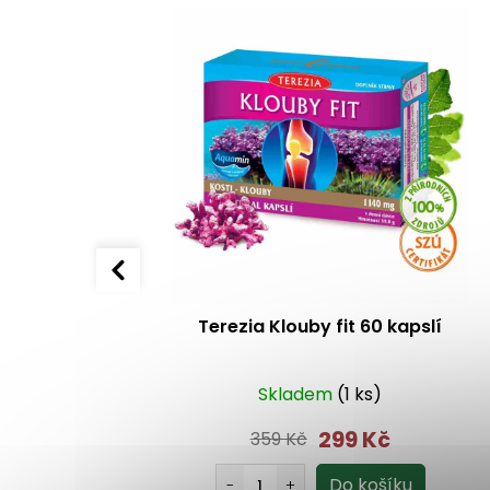
90 kapslí
Terezia Klouby fit 60 kapslí
o 1 dne
Skladem
(1 ks)
299 Kč
359 Kč