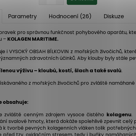
Parametry
Hodnocení (26)
Diskuze
ípravek pro správnou funkčnost pohybového aparátu, kte
u –
KOLAGEN MARITIME.
je i VYSOKÝ OBSAH BÍLKOVIN z mořských živočichů, kter
 významných zdravotních účinků. Aby klouby byly stále pe
ílenou výživu – kloubů, kostí, šlach a také svalů
.
kávaného z mořských živočichů pro zvláště namáhané klo
e obsahuje
:
e zvláště cenným zdrojem vysoce čistého
kolagenu
.
vání svalové hmoty, která dokáže spolehlivě zpevnit celý
á k tvorbě pevných kolagenních vláken tolik potřebných
 před tzv. oxidačním stresem, tedy i buňky namáhaných