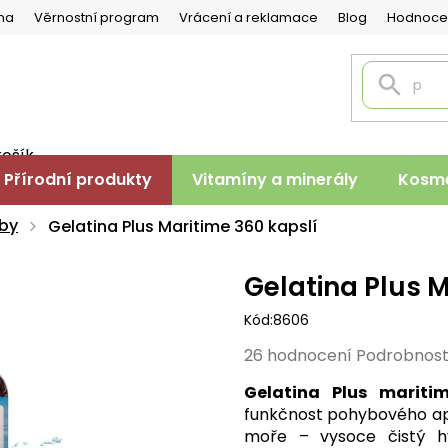
na
Věrnostní program
Vrácení a reklamace
Blog
Hodnoce
košík
PNÍ
Přírodní produkty
Vitamíny a minerály
Kosme
K
uby
Gelatina Plus Maritime 360 kapslí
Gelatina Plus M
Kód:
8606
Průměrné
26 hodnocení
Podrobnost
hodnocení
Gelatina Plus mariti
produktu
funkčnost pohybového apa
je
moře – vysoce čistý 
5,0