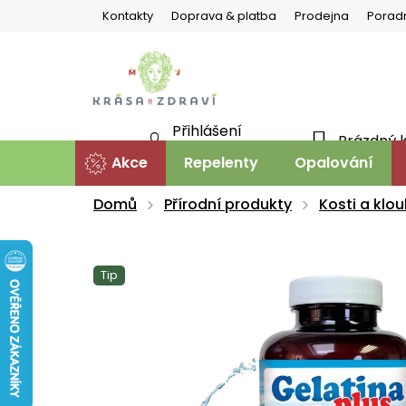
Přejít
Kontakty
Doprava & platba
Prodejna
Porad
na
obsah
Přihlášení
Prázdný 
NÁKU
Nová registrace
Akce
Repelenty
Opalování
KOŠÍ
Domů
Přírodní produkty
Kosti a klo
Tip