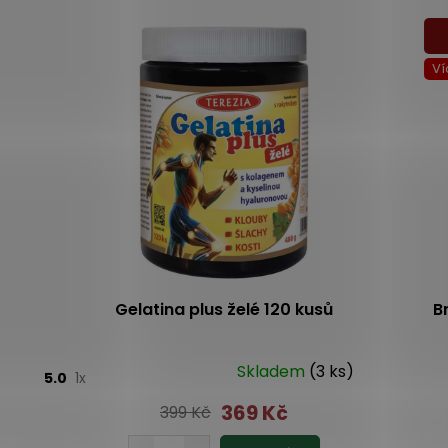
Ví
Gelatina plus želé 120 kusů
B
Skladem
(3 ks)
5.0
1x
369 Kč
399 Kč