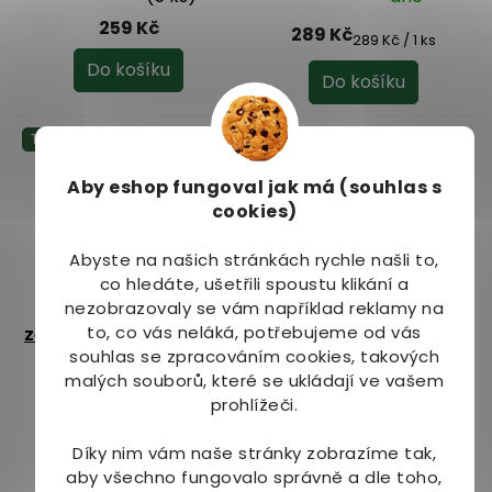
hodnocení
hodnocení
259 Kč
289 Kč
produktu
produktu
Měrná
289 Kč / 1 ks
cena:
je
je
Do košíku
Do košíku
5,0
5,0
z
z
5
5
Tip
Tip
hvězdiček.
hvězdiček.
Aby eshop
fungoval jak má (souhlas s
cookies)
–18 %
Abyste na našich stránkách rychle našli to,
co hledáte, ušetřili spoustu klikání a
nezobrazovaly se vám například reklamy na
Benifuki Japonský
Benifuki Japonský
to, co vás neláká, potřebujeme od vás
zelený čaj sypaný 1000
zelený čaj sypaný 50 g
souhlas se zpracováním cookies, takových
g
Na dotaz
Na dotaz
malých souborů, které se ukládají ve vašem
Průměrné
Průměrné
prohlížeči.
hodnocení
hodnocení
3 399 Kč
229 Kč
produktu
produktu
Díky nim vám naše stránky zobrazíme tak,
je
je
Detail
Detail
aby všechno fungovalo správně a dle toho,
5,0
4,9