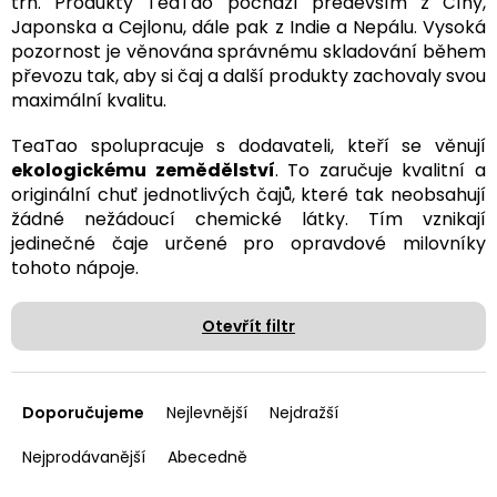
trh. Produkty TeaTao pochází především z Číny,
Japonska a Cejlonu, dále pak z Indie a Nepálu. Vysoká
pozornost je věnována správnému skladování během
převozu tak, aby si čaj a další produkty zachovaly svou
maximální kvalitu.
TeaTao spolupracuje s dodavateli, kteří se věnují
ekologickému zemědělství
. To zaručuje kvalitní a
originální chuť jednotlivých čajů, které tak neobsahují
žádné nežádoucí chemické látky. Tím vznikají
jedinečné čaje určené pro opravdové milovníky
tohoto nápoje.
Otevřít filtr
Ř
a
Doporučujeme
Nejlevnější
Nejdražší
z
e
Nejprodávanější
Abecedně
n