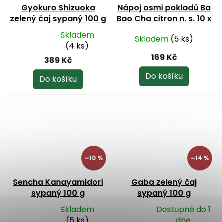
Gyokuro Shizuoka
Nápoj osmi pokladů Ba
zelený čaj sypaný 100 g
Bao Cha citron n. s. 10 x
12 g
Skladem
Skladem
(5 ks)
Průměrné
(4 ks)
hodnocení
169 Kč
389 Kč
produktu
je
Do košíku
Do košíku
5,0
z
5
hvězdiček.
–10 %
–14 %
Sencha Kanayamidori
Gaba zelený čaj
sypaný 100 g
sypaný 100 g
Skladem
Dostupné do 1
Průměrné
Průměrné
(5 ks)
dne