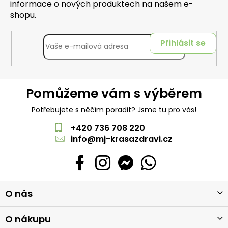
informace o nových produktech na našem e-
shopu.
Přihlásit se
Pomůžeme vám s výběrem
Potřebujete s něčím poradit? Jsme tu pro vás!
+420 736 708 220
info
@
mj-krasazdravi.cz
Z
O nás
á
p
a
O nákupu