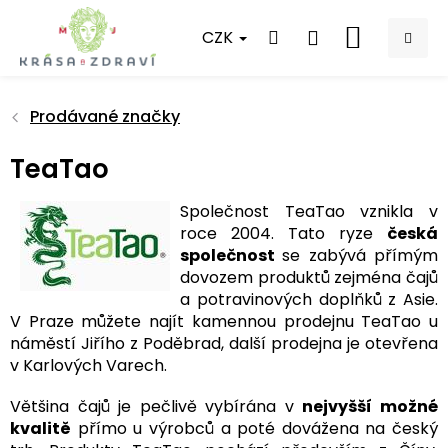
Přejít
na
CZK
NÁKUPNÍ
obsah
KOŠÍK
Prodávané značky
TeaTao
Společnost TeaTao vznikla v
roce 2004. Tato ryze
česká
společnost
se zabývá přímým
dovozem produktů zejména čajů
a potravinových doplňků z Asie.
V Praze můžete najít kamennou prodejnu TeaTao u
náměstí Jiřího z Poděbrad, další prodejna je otevřena
v Karlových Varech.
Většina čajů je pečlivě vybírána v
nejvyšší možné
kvalitě
přímo u výrobců a poté dovážena na český