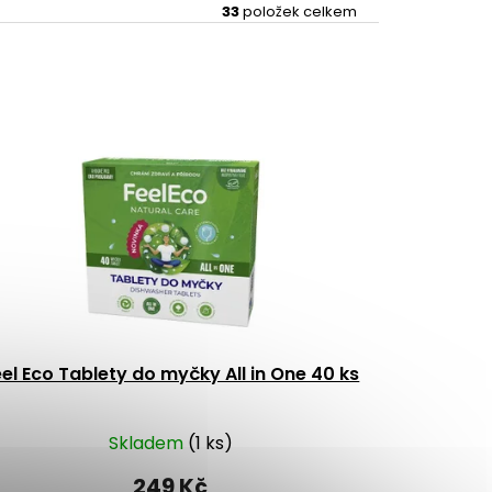
33
položek celkem
el Eco Tablety do myčky All in One 40 ks
Skladem
(1 ks)
249 Kč