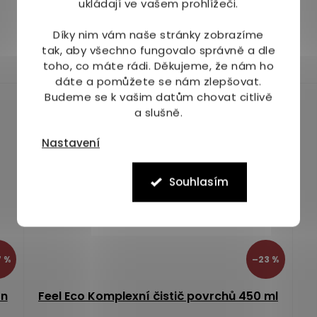
ukládají ve vašem prohlížeči.
Skladem
(3 ks)
99 Kč
Díky nim vám naše stránky zobrazíme
tak, aby všechno fungovalo správně a dle
Do košíku
toho, co máte rádi.
Děkujeme, že nám ho
dáte a pomůžete se nám zlepšovat.
Budeme se k vašim datům chovat citlivě
a slušně.
Nastavení
Souhlasím
 %
–23 %
on
Feel Eco Komplexní čistič povrchů 450 ml