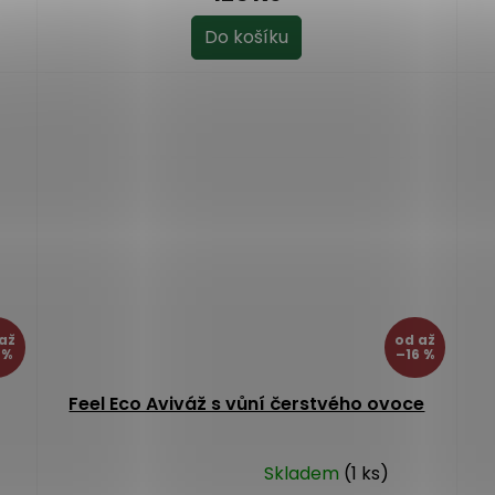
Do košíku
až
od
až
 %
–16 %
Feel Eco Aviváž s vůní čerstvého ovoce
Skladem
(1 ks)
Průměrné
Pr