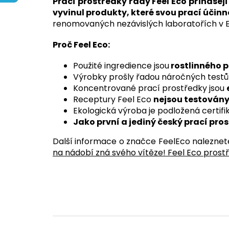
Prací prostředky řady Feel Eco přinášej
vyvinul produkty, které svou prací účinn
renomovaných nezávislých laboratořích v 
Proč Feel Eco:
Použité ingredience jsou
rostlinného 
Výrobky prošly řadou náročných testů p
Koncentrované prací prostředky jsou
Receptury Feel Eco
nejsou testovány
Ekologická výroba je podložená certifi
Jako první a jediný český prací pros
Další informace o značce FeelEco naleznet
na nádobí zná svého vítěze! Feel Eco prost
Ř