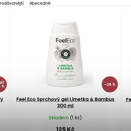
rodávanější
Abecedně
až
–26 %
 %
by
Feel Eco Sprchový gel Limetka & Bambus
Fe
300 ml
Skladem
(1 ks)
125 Kč