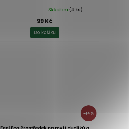
Skladem
(4 ks)
ůměrné
dnocení
99 Kč
oduktu
Do košíku
ězdiček.
–14 %
Feel Eco Prostředek na mytí dudlíků a