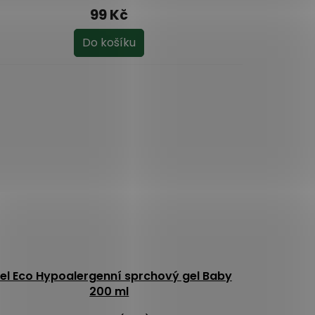
dnocení
99 Kč
oduktu
Do košíku
ězdiček.
el Eco Hypoalergenní sprchový gel Baby
200 ml