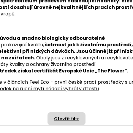
í spotřebitelům především následující hodnoty: efek
ostí dosahují úrovně nejkvalitnějších pracích prostř
Evropě.
původu a snadno biologicky odbouratelné
rokazující kvalitu,
šetrnost jak k životnímu prostředí, 
efektivní při nízkých dávkách. Jsou účinné již při ní
 na zvířatech.
Obaly jsou z recyklovaných a recyklovat
káty kvality a ochrany životního prostředí
tředek získal certifikát Evropské Unie „The Flower“.
e v článcích
Feel Eco - první české prací prostředky s u
ředek na ruční mytí nádobí vyhrál v dTestu
.
Otevřít filtr