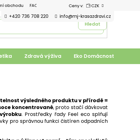
ní obchodu
FAQ
Ceny v:
CZK
+420 736 708 220
info@mj-krasazdravi.cz
Hledat
tika
Zdravá výživa
Eko Domácnost
Veter
telnost výsledného produktu v přírodě =
soce koncentrované
, proto stačí dávkovat
 výrobku
. Prostředky řady Feel eco splňují
avky pro správnou funkci čistíren odpadních