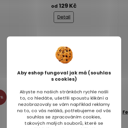
hodnocení
ho
129 Kč
od
produktu
pr
je
je
Detail
5,0
5,0
z
z
5
5
hvězdiček.
hv
Aby eshop
fungoval jak má (souhlas
s cookies)
Abyste na našich stránkách rychle našli
 %
–9 %
to, co hledáte, ušetřili spoustu klikání a
nezobrazovaly se vám například reklamy
na to, co vás neláká, potřebujeme od vás
Feel Eco Čistič oken a skel 450 g
Fe
souhlas se zpracováním cookies,
takových malých souborů, které se