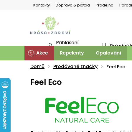
Přejít
Kontakty
Doprava & platba
Prodejna
Porad
na
obsah
Přihlášení
Prázdný 
NÁKU
Nová registrace
Akce
Repelenty
Opalování
KOŠÍ
Domů
Prodávané značky
Feel Eco
Feel Eco