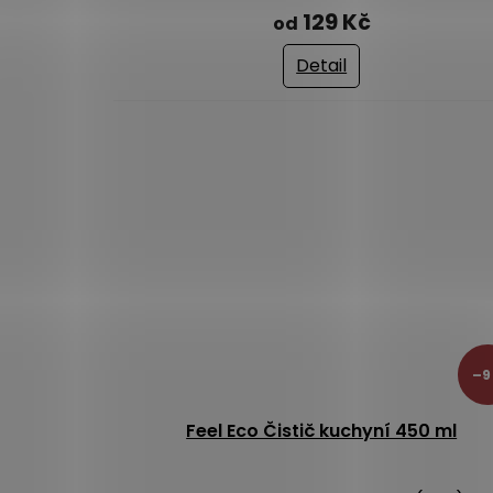
hodnocení
129 Kč
od
produktu
je
Detail
5,0
z
5
hvězdiček.
–9
Feel Eco Čistič kuchyní 450 ml