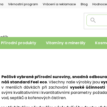
na
Věrnostní program
Vrácení a reklamace
Blog
Hodnoce
košík
PNÍ
Přírodní produkty
Vitamíny a minerály
Kosme
K
Pečlivě vybrané přírodní suroviny, snadná odboura
náš standard Feel eco
. Všechny naše výrobky jsou
vy
v menších dávkách při zachování
vysoké účinnosti
svými kvalitativními i kvantitativními parametry požad
vod, septiků a kořenových čistíren.