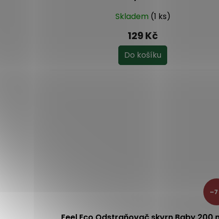
Skladem
(1 ks)
129 Kč
Do košíku
–7
Feel Eco Odstraňovač skvrn Baby 200 