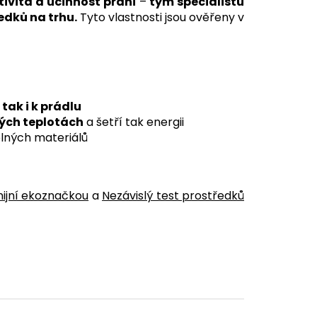
tivita a účinnost praní
–
tým specialistů
edků na trhu.
Tyto vlastnosti jsou ověřeny v
tak i k prádlu
zkých teplotách
a šetří tak energii
elných materiálů
nijní ekoznačkou
a
Nezávislý test prostředků