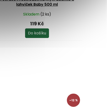
lahviček Baby 500 ml
Skladem
(2 ks)
119 Kč
Do košíku
–12 %