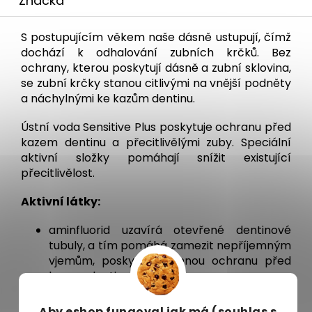
Značka
S postupujícím věkem naše dásně ustupují, čímž
dochází k odhalování zubních krčků. Bez
ochrany, kterou poskytují dásně a zubní sklovina,
se zubní krčky stanou citlivými na vnější podněty
a náchylnými ke kazům dentinu.
Ústní voda Sensitive Plus poskytuje ochranu před
kazem dentinu a přecitlivělými zuby. Speciální
aktivní složky pomáhají snížit existující
přecitlivělost.
Aktivní látky:
aminfluorid uzavírá otevřené dentinové
tubuly, a tím pomáhá zamezit nepříjemným
vjemům, poskytuje účinnou ochranu před
kazem dentinu.
Účinky:
Aby eshop
fungoval jak má (souhlas s