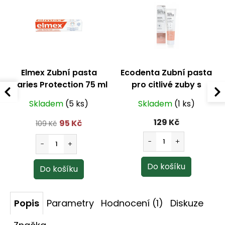
Elmex Zubní pasta
Ecodenta Zubní pasta
Caries Protection 75 ml
pro citlivé zuby s
bělicím účinkem
Skladem
(5 ks)
Skladem
(1 ks)
(Sensitive Whitening
Toothpaste) 100 ml
129 Kč
95 Kč
109 Kč
Popis
Parametry
Hodnocení (1)
Diskuze