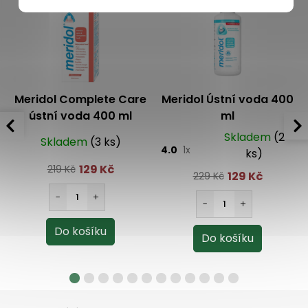
Meridol Complete Care
Meridol Ústní voda 400
ústní voda 400 ml
ml
Skladem
(2
Skladem
(3 ks)
4.0
1x
ks)
129 Kč
219 Kč
129 Kč
229 Kč