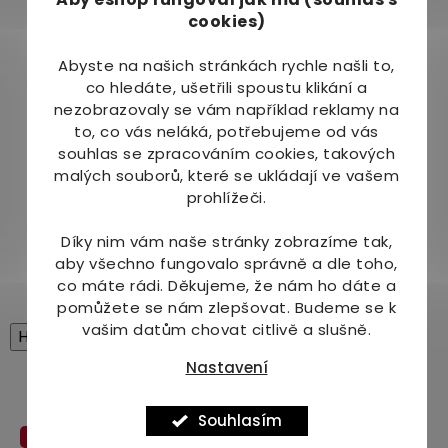
cookies)
na obnažených zubních krčcích vytváří z
ochranného polymeru a aminfluoridu dvojitý
Abyste na našich stránkách rychle našli to,
ochranný film.
co hledáte, ušetřili spoustu klikání a
Jak používat:
nezobrazovaly se vám například reklamy na
to, co vás neláká, potřebujeme od vás
Jednou nebo dvakrát denně vypláchněte ústa
souhlas se zpracováním cookies, takových
ústní vodou.
malých souborů, které se ukládají ve vašem
prohlížeči.
Obsah fluoridu:
Díky nim vám naše stránky zobrazíme tak,
250 ppm
aby všechno fungovalo správně a dle toho,
co máte rádi.
Děkujeme, že nám ho dáte a
pomůžete se nám zlepšovat. Budeme se k
vašim datům chovat citlivě a slušně.
High-contrast mode
Nastavení
Mohlo by Vás zajímat
Souhlasím
Akce
Akce