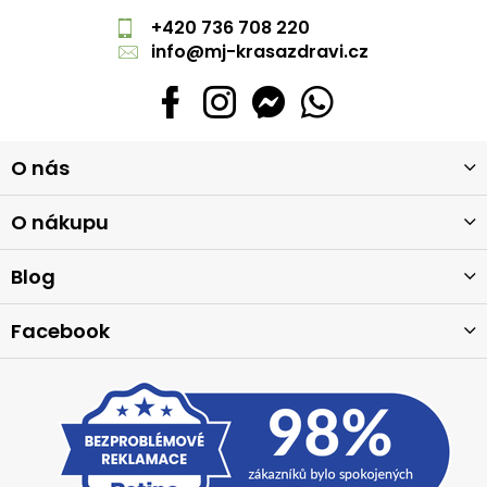
+420 736 708 220
info
@
mj-krasazdravi.cz
Z
O nás
á
p
a
O nákupu
t
í
Blog
Facebook