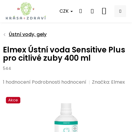
Přejít
na
CZK
NÁKUPNÍ
obsah
KOŠÍK
Ústní vody, gely
Elmex Ústní voda Sensitive Plus
pro citlivé zuby 400 ml
544
Průměrné
1 hodnocení
Podrobnosti hodnocení
Značka:
Elmex
hodnocení
produktu
Akce
je
5,0
z
5
hvězdiček.