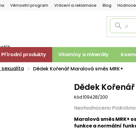
na
Věrnostní program
Vrácení a reklamace
Blog
Hodnoce
košík
PNÍ
Přírodní produkty
Vitamíny a minerály
Kosme
K
 sexualita
Dědek Kořenář Maralová směs MRK+
Dědek Kořenář
Kód:
109428/200
Průměrné
Neohodnoceno
Podrobno
hodnocení
Maralová směs MRK+ os
produktu
funkce a normální funk
je
0,0