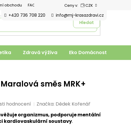
ní obchodu
FAQ
Ceny v:
CZK
+420 736 708 220
info@mj-krasazdravi.cz
Hledat
tika
Zdravá výživa
Eko Domácnost
Veter
 Maralová směs MRK+
sti hodnocení
Značka:
Dědek Kořenář
věžuje organizmus, podporuje mentální
ci kardiovaskulární soustavy
.