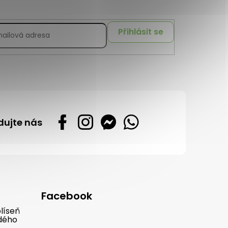
Přihlásit se
dujte nás
Facebook
líseň
dého