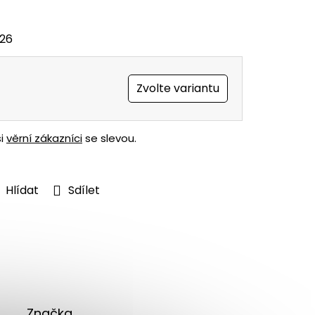
026
Zvolte variantu
ši
věrní zákazníci
se slevou.
Hlídat
Sdílet
Značka