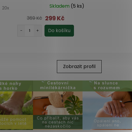
Skladem
(5 ks)
0
20x
5.0
1x
299 Kč
369 Kč
Zobrazit profil