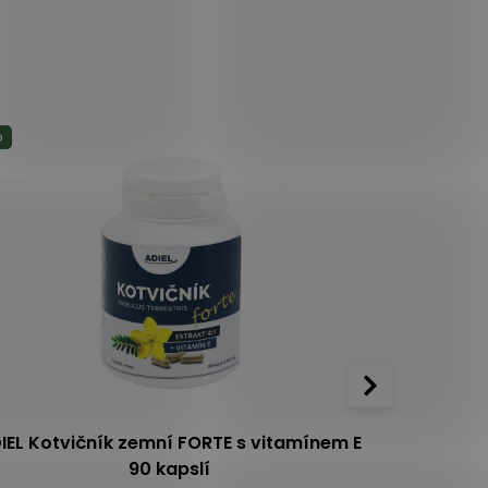
p
IEL Kotvičník zemní FORTE s vitamínem E
ADIEL Kotvi
90 kapslí