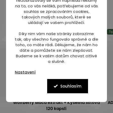
nezobrazovaly se vám například reklamy
na to, co vás neláká, potřebujeme od vás
souhlas se zpracováním cookies,
Mohlo by Vás zajímat
takových malých souborů, které se
ukládají ve vašem prohlížeči.
Ti
Díky nim vám naše stránky zobrazíme
tak, aby všechno fungovalo správně a dle
toho, co máte rádi.
Děkujeme, že nám ho
dáte a pomůžete se nám zlepšovat.
Budeme se k vašim datům chovat citlivě
a slušně.
Nastavení
Souhlasím
Wolfberry Maca extrakt + Kyselina listová
AD
120 kapslí