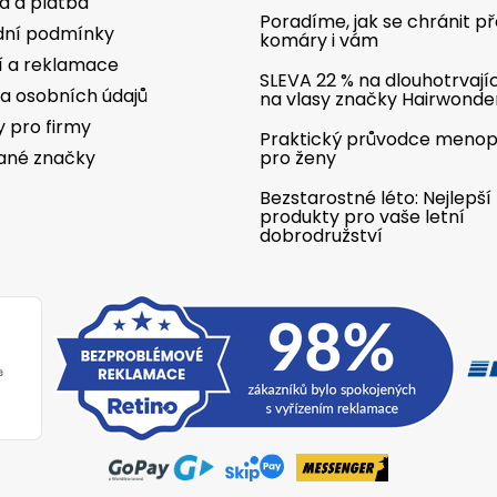
a a platba
Poradíme, jak se chránit p
ní podmínky
komáry i vám
í a reklamace
SLEVA 22 % na dlouhotrvají
a osobních údajů
na vlasy značky Hairwonde
y pro firmy
Praktický průvodce meno
ané značky
pro ženy
Bezstarostné léto: Nejlepší
produkty pro vaše letní
dobrodružství