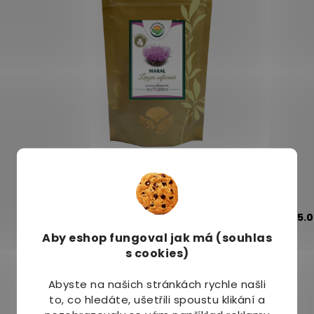
Maral kořen mletý 100 g
Dostupné do 1 dne
(>10ks)
5.
Aby eshop
fungoval jak má (souhlas
329 Kč
s cookies)
Abyste na našich stránkách rychle našli
to, co hledáte, ušetřili spoustu klikání a