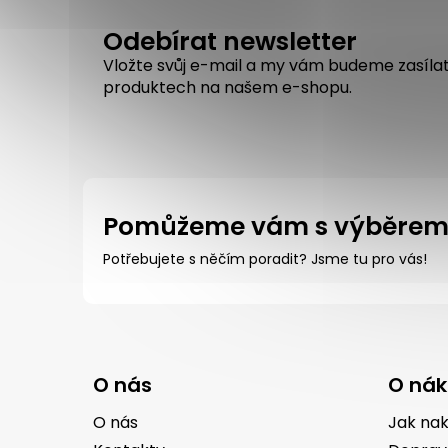
Odebírat newsletter
Vložte svůj e-mail a my vám budeme zasíla
produktech na našem e-shopu.
Pomůžeme vám s výběre
Potřebujete s něčím poradit? Jsme tu pro vás!
Z
á
O nás
O ná
p
a
O nás
Jak na
t