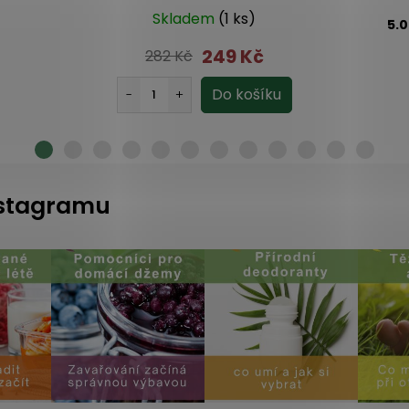
Skladem
(1 ks)
5.
249 Kč
282 Kč
instagramu