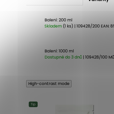
Balení: 200 ml
Skladem
(1 ks)
| 109428/200
EAN:
8
Balení: 1000 ml
Dostupné do 3 dnů
| 109428/100
Mů
High-contrast mode
Tip