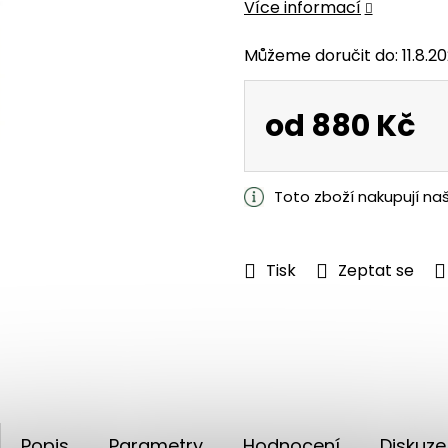
Více informací
z
5
Můžeme doručit do:
11.8.2
hvězdiček.
od
880 Kč
Měrná
cena:
Toto zboží nakupují na
Tisk
Zeptat se
Popis
Parametry
Hodnocení
Diskuze