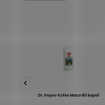
pslí
+ GS
Dr. Popov Kořen Maca 60 kapslí
20 tbl.