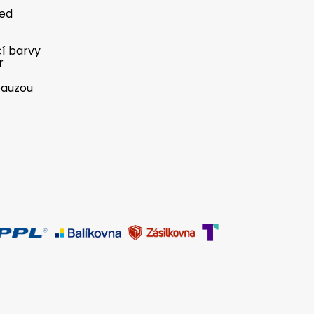
řed
cí barvy
r
pauzou