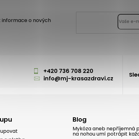
t informace o nových
m
+420 736 708 220
Sle
info
@
mj-krasazdravi.cz
kupu
Blog
Mykóza aneb nepříjemná p
kupovat
na nohou umí potrápit kaž