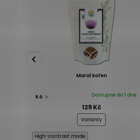
lej MO
Maral kořen
em
Dostupné do 1 dne
5.0
1x
129 Kč
Varianty
High-contrast mode