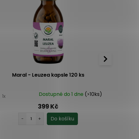
Maral - Leuzea kapsle 120 ks
Dědek Ko
Dostupné do 1 dne
(>10ks)
0
1x
3.0
2x
399 Kč