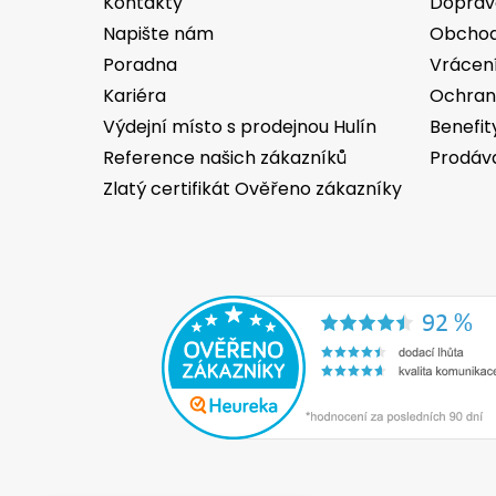
Kontakty
Doprav
í
Napište nám
Obchod
Poradna
Vrácen
Kariéra
Ochran
Výdejní místo s prodejnou Hulín
Benefit
Reference našich zákazníků
Prodáv
Zlatý certifikát Ověřeno zákazníky