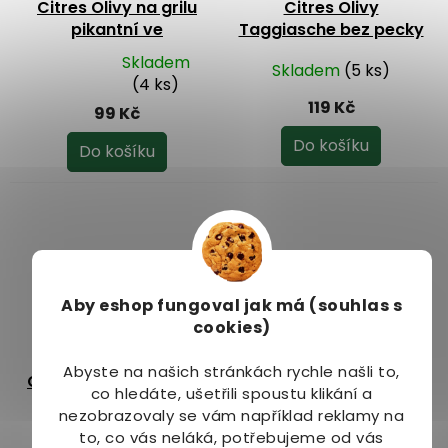
Citres Olivy na grilu
Citres Olivy
pikantní ve
Taggiasche bez pecky
slunečnicovém oleji
200 g
Skladem
Skladem
(5 ks)
230 g
Průměrné
(4 ks)
hodnocení
119 Kč
99 Kč
produktu
je
Do košíku
Do košíku
5,0
z
5
hvězdiček.
Aby eshop
fungoval jak má (souhlas s
cookies)
Citres Olivy zelené
Citres Olivy zelené
Abyste na našich stránkách rychle našli to,
Gigant bez pecky 540
krájené ve slaném
co hledáte, ušetřili spoustu klikání a
g
nálevu 290 g
nezobrazovaly se vám například reklamy na
Skladem
(3 ks)
Skladem
(5 ks)
to, co vás neláká, potřebujeme od vás