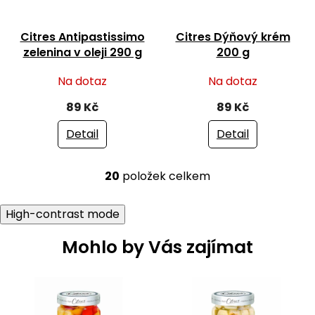
Citres Antipastissimo
Citres Dýňový krém
zelenina v oleji 290 g
200 g
Na dotaz
Na dotaz
89 Kč
89 Kč
Detail
Detail
20
položek celkem
O
v
l
High-contrast mode
á
d
Mohlo by Vás zajímat
a
c
í
p
r