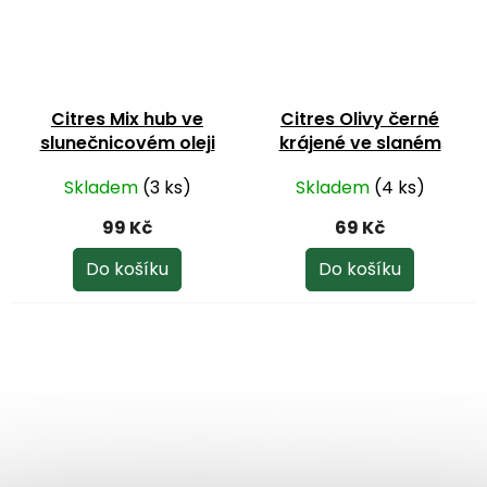
Citres Mix hub ve
Citres Olivy černé
slunečnicovém oleji
krájené ve slaném
290 g
nálevu 290 g
Skladem
(3 ks)
Skladem
(4 ks)
99 Kč
69 Kč
Do košíku
Do košíku