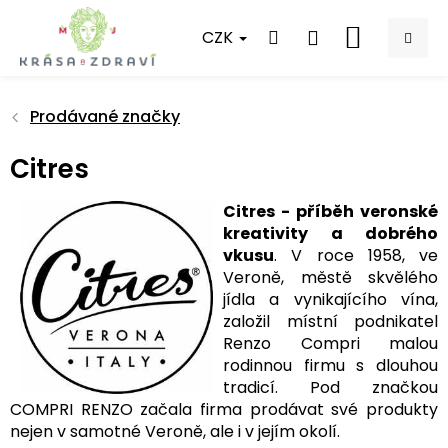
Přejít
na
CZK
NÁKUPNÍ
obsah
KOŠÍK
Prodávané značky
Citres
Citres - příběh veronské
kreativity a dobrého
vkusu
. V roce 1958, ve
Veroně, městě skvělého
jídla a vynikajícího vína,
založil místní podnikatel
Renzo Compri malou
rodinnou firmu s dlouhou
tradicí. Pod značkou
COMPRI RENZO začala firma prodávat své produkty
nejen v samotné Veroně, ale i v jejím okolí.