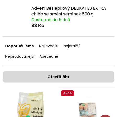
Adveni Bezlepkový DELIKATES EXTRA
chléb se směsí semínek 500 g
Dostupné do 5 dnů
83 Kč
Ř
a
Doporučujeme
Nejlevnější
Nejdražší
z
e
Nejprodávanější
Abecedně
n
í
p
Otevřít filtr
r
o
V
d
Akce
ý
u
p
k
i
t
s
ů