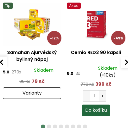
Tip
Akce
-12%
-49%
Samahan Ajurvédský
Cemio RED3 90 kapslí
bylinný nápoj
Skladem
Skladem
5.0
270x
5.0
3x
(>10ks)
79 Kč
90 Kč
399 Kč
779 Kč
Varianty