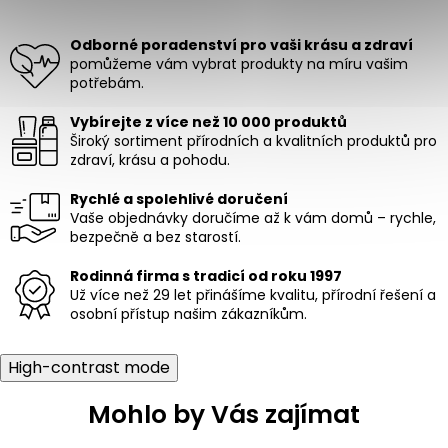
d
á
a
n
c
Odborné poradenství pro vaši krásu a zdraví
í
í
pomůžeme vám vybrat produkty na míru vašim
p
potřebám.
r
v
Vybírejte z více než 10 000 produktů
k
Široký sortiment přírodních a kvalitních produktů pro
y
zdraví, krásu a pohodu.
v
ý
Rychlé a spolehlivé doručení
p
Vaše objednávky doručíme až k vám domů – rychle,
i
bezpečně a bez starostí.
s
u
Rodinná firma s tradicí od roku 1997
Už více než 29 let přinášíme kvalitu, přírodní řešení a
osobní přístup našim zákazníkům.
High-contrast mode
Mohlo by Vás zajímat