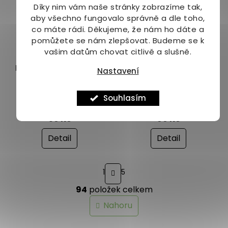
hvězdiček.
hvězdiček.
Díky nim vám naše stránky zobrazíme tak,
aby všechno fungovalo správně a dle toho,
co máte rádi.
Děkujeme, že nám ho dáte a
pomůžete se nám zlepšovat. Budeme se k
–23 %
vašim datům chovat citlivě a slušně.
Labeta Dýňový chléb
Novalim Promix-t
Nastavení
bez lepku 550 g
bezlepková mouka
univerzální tmavá 1000
Souhlasím
Vyprodáno
Vyprodáno
g DMT: 01.07.2026
Průměrné
hodnocení
59 Kč
99 Kč
produktu
je
Detail
Detail
5,0
z
S
5
1
5
t
hvězdiček.
r
94
položek celkem
á
O
n
v
Nahoru
k
l
o
á
v