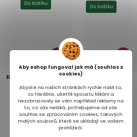
je
je
Do košíku
Do košíku
5,0
5,0
z
z
5
5
hvězdiček.
hvězdiček.
–10 %
–12 %
Aby eshop
fungoval jak má (souhlas s
Adveni Bezlepkový
Adveni Bezlepkový
cookies)
ENERGY chléb s moukou
chléb BODYGUARD s
z chia semínek 500 g
proteiny a vlákninou
Dostupné do 5
Dostupné do 5
Abyste na našich stránkách rychle našli to,
450 g
Průměrné
Průměrné
dnů
dnů
co hledáte, ušetřili spoustu klikání a
hodnocení
hodnocení
nezobrazovaly se vám například reklamy na
76 Kč
79 Kč
produktu
produktu
to, co vás neláká, potřebujeme od vás
je
je
Do košíku
Do košíku
souhlas se zpracováním cookies, takových
5,0
5,0
malých souborů, které se ukládají ve vašem
z
z
prohlížeči.
Výprodej
5
5