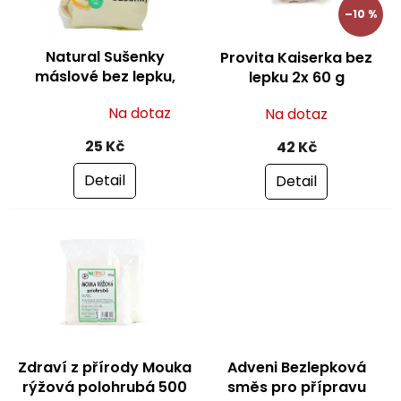
p
–10 %
r
o
Natural Sušenky
Provita Kaiserka bez
d
máslové bez lepku,
lepku 2x 60 g
u
vajec a mléka 100 g
k
Na dotaz
Na dotaz
Průměrné
t
hodnocení
ů
25 Kč
42 Kč
produktu
je
Detail
Detail
5,0
z
5
hvězdiček.
Zdraví z přírody Mouka
Adveni Bezlepková
rýžová polohrubá 500
směs pro přípravu