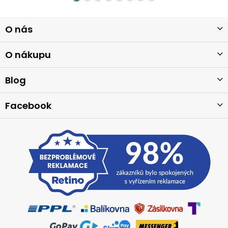
Z
O nás
á
p
a
O nákupu
t
í
Blog
Facebook