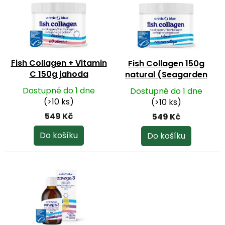
o
p
d
i
u
s
k
p
t
r
ů
o
Fish Collagen + Vitamin
Fish Collagen 150g
d
C 150g jahoda
natural (Seagarden
u
(Seagarden Norway)
Norway)
k
Dostupné do 1 dne
Dostupné do 1 dne
t
(>10 ks)
(>10 ks)
ů
549 Kč
549 Kč
Do košíku
Do košíku