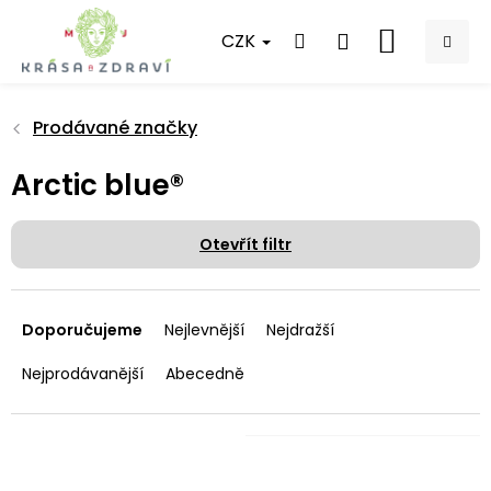
Přejít
na
CZK
NÁKUPNÍ
obsah
KOŠÍK
Prodávané značky
Arctic blue®
Otevřít filtr
Ř
a
Doporučujeme
Nejlevnější
Nejdražší
z
e
Nejprodávanější
Abecedně
n
í
p
V
r
ý