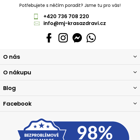
Potřebujete s něčím poradit? Jsme tu pro vás!
+420 736 708 220
info
@
mj-krasazdravi.cz
Z
O nás
á
p
a
O nákupu
t
í
Blog
Facebook