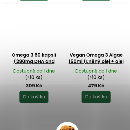
Omega 3 60 kapslí
Vegan Omega 3 Algae
(280mg DHA and
150ml (Lněný olej + olej
120mg EPA)
z mořské řasy)
Dostupné do 1 dne
Dostupné do 1 dne
(>10 ks)
(>10 ks)
309 Kč
479 Kč
Do košíku
Do košíku