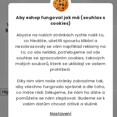
Aby eshop
fungoval jak má (souhlas s
cookies)
Vegan Omega 3 Algae
Vegan Omega 3 Algae
60 kapslí (250mg DHA)
90 kapslí (420mg DHA
Abyste na našich stránkách rychle našli to,
and 140mg EPA)
Dostupné do 1 dne
Dostupné do 1 dne
co hledáte, ušetřili spoustu klikání a
(>10 ks)
(>10 ks)
nezobrazovaly se vám například reklamy na
409 Kč
719 Kč
to, co vás neláká, potřebujeme od vás
souhlas se zpracováním cookies, takových
Do košíku
Do košíku
malých souborů, které se ukládají ve vašem
prohlížeči.
12
položek celkem
O
Díky nim vám naše stránky zobrazíme tak,
v
aby všechno fungovalo správně a dle toho,
l
High-contrast mode
co máte rádi.
Děkujeme, že nám ho dáte a
á
pomůžete se nám zlepšovat. Budeme se k
d
Mohlo by Vás zajímat
vašim datům chovat citlivě a slušně.
a
c
Nastavení
í