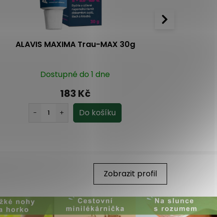
ALAVIS MAXIMA Trau-MAX 30g
Sanct Be
Dostupné do 1 dne
4.7
15x
183 Kč
Zobrazit profil