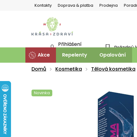
Přejít
Kontakty
Doprava & platba
Prodejna
Porad
na
obsah
Přihlášení
Prázdný 
NÁKU
Nová registrace
Akce
Repelenty
Opalování
KOŠÍ
Domů
Kosmetika
Tělová kosmetika
Novinka