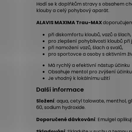
Hodí se k doplňkům stravy s obsahem ch
klouby a celý pohybový aparát.
ALAVIS MAXIMA Trau-MAX
doporučuje
při diskomfortu kloubů, vazů a šlach,
pro zlepšení pohyblivosti kloubů při je
při namožení vazů, šlach a svalů,
pro sportovce a osoby s aktivním ži
Má rychlý a efektivní nástup účinku
Obsahuje mentol pro zvýšení účinku
Je vhodný k lokálnímu užití
Další informace
Složení
: aqua, cetyl talowate, menthol, 
60, sodium hydroxide.
Doporučené dávkování
: Emulgel aplik
Skladování
: Skladujte v suchu a temnu