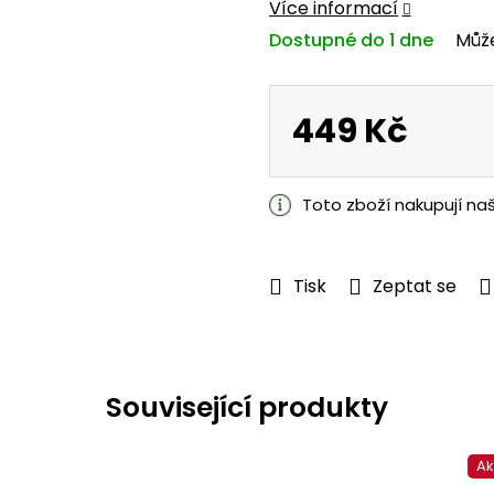
Více informací
z
Dostupné do 1 dne
Můž
5
hvězdiček.
449 Kč
Měrná
cena:
Toto zboží nakupují na
Tisk
Zeptat se
Související produkty
A