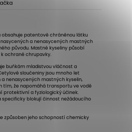
ačka
 obsahuje patentově chráněnou látku
ích nasycených a nenasycených mastných
inného původu. Mastné kyseliny působí
ají k ochraně chrupavky.
uje buňkám mladistvou vláčnost a
 Cetylové sloučeniny jsou mnoho let
h a nenasycených mastných kyselin,
nom tím, že napomáhá transportu ve vodě
 protektivní a fyziologický účinek.
 specificky blokují činnost nežádoucího
t je způsoben jeho schopností chemicky