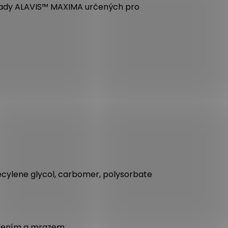
 řady ALAVIS™ MAXIMA určených pro
decylene glycol, carbomer, polysorbate
zářením a mrazem.