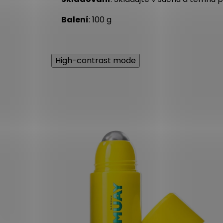
Balení
: 100 g
High-contrast mode