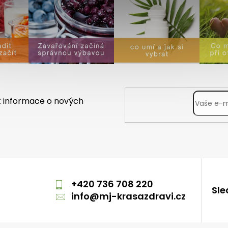
t informace o nových
m
+420 736 708 220
Sle
info
@
mj-krasazdravi.cz