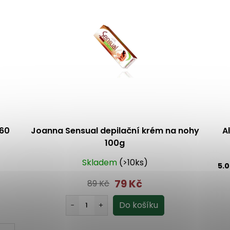
 60
Joanna Sensual depilační krém na nohy
A
100g
Skladem
(>10ks)
5.
79 Kč
89 Kč