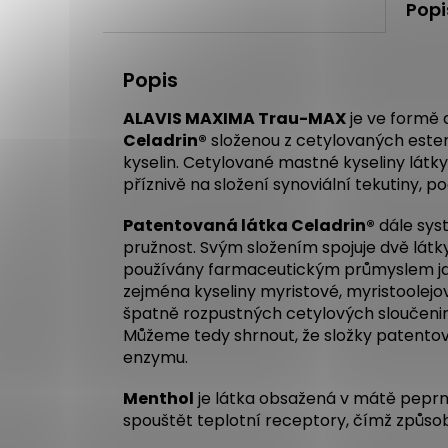
Popi
Popis
ALAVIS MAXIMA Trau-MAX
je ve formě 
Celadrin®
složenou z cetylovaných ester
kyselin. Cetylované mastné kyseliny látky
příznivě na složení synoviální tekutiny, po
Patentovaná látka Celadrin®
dále sys
pružnost. Svým složením spojuje dvě látky
používány farmaceutickým průmyslem jak
zejména kyseliny myristové, myristoolej
špatně rozpustných cetylových sloučenin, a
Můžeme tedy shrnout, že složky patentově
enzymu.
Menthol
je látka obsažená v mátě peprné
spouštět teplotní receptory, čímž způsob