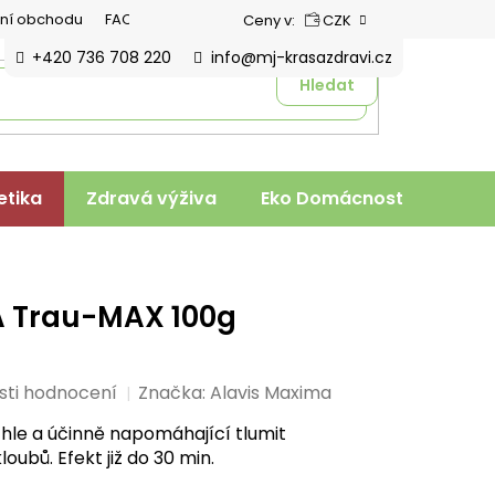
ní obchodu
FAQ
Ceny v:
CZK
+420 736 708 220
info@mj-krasazdravi.cz
Hledat
tika
Zdravá výživa
Eko Domácnost
Veter
 Trau-MAX 100g
sti hodnocení
Značka:
Alavis Maxima
hle a účinně napomáhající tlumit
loubů. Efekt již do 30 min.