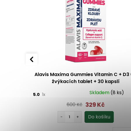
tamin C 30
Alavis Maxima Gummies Vitamin C + D3
žvýkacích tablet + 30 kapslí
Skladem
(8 ks)
5.0
1x
329 Kč
600 Kč