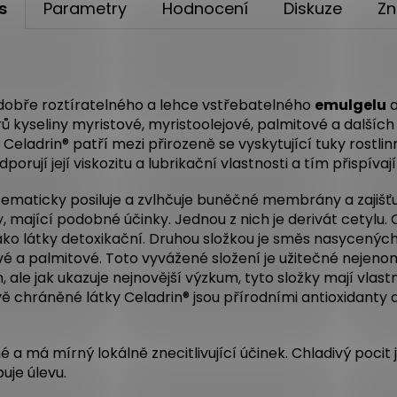
s
Parametry
Hodnocení
Diskuze
Zn
dobře roztíratelného a lehce vstřebatelného
emulgelu
a
ů kyseliny myristové, myristoolejové, palmitové a dalš
 Celadrin® patří mezi přirozeně se vyskytující tuky rostl
dporují její viskozitu a lubrikační vlastnosti a tím přispív
tematicky posiluje a zvlhčuje buněčné membrány a zajišť
, mající podobné účinky. Jednou z nich je derivát cetylu.
o látky detoxikační. Druhou složkou je směs nasycenýc
ové a palmitové. Toto vyvážené složení je užitečné neje
le jak ukazuje nejnovější výzkum, tyto složky mají vlastní
 chráněné látky Celadrin® jsou přírodními antioxidanty a
 a má mírný lokálně znecitlivující účinek. Chladivý poci
uje úlevu.