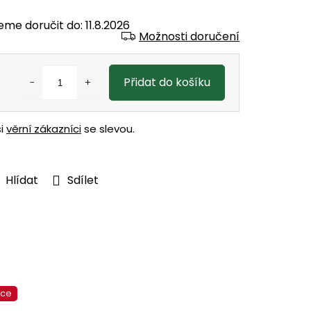
eme doručit do:
11.8.2026
Možnosti doručení
Přidat do košíku
ši
věrní zákazníci
se slevou.
Hlídat
Sdílet
kce
Akce