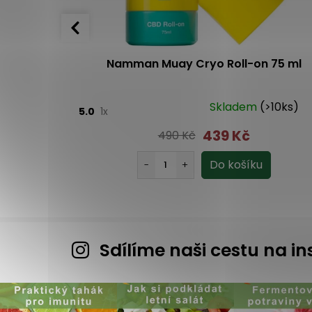
am Thajský
Namman Muay Cryo Roll-on 75 ml
7 - 10 dnů
Skladem
(>10ks)
5.0
1x
439 Kč
490 Kč
Sdílíme naši cestu na 