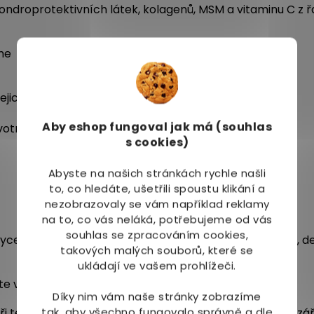
ondroprotektivních látek, kolagenů, MSM a vitaminu C z
me
jich ztuhlosti,
Aby eshop
fungoval jak má (souhlas
votním stylem.
s cookies)
Abyste na našich stránkách rychle našli
to, co hledáte, ušetřili spoustu klikání a
nezobrazovaly se vám například reklamy
na to, co vás neláká, potřebujeme od vás
souhlas se zpracováním cookies,
glyceryl monostearate, phenylpropanol, caprylyl glycol, 
takových malých souborů, které se
ukládají ve vašem prohlížeči.
ujte v tenké vrstvě dle potřeby 3-4x denně.
Díky nim vám naše stránky zobrazíme
tak, aby všechno fungovalo správně a dle
 při teplotě 10 - 25 °C. Chraňte před přímým slunečním 