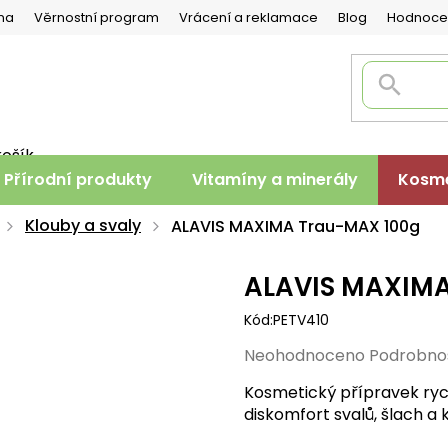
na
Věrnostní program
Vrácení a reklamace
Blog
Hodnoce
košík
PNÍ
Přírodní produkty
Vitamíny a minerály
Kosme
K
Klouby a svaly
ALAVIS MAXIMA Trau-MAX 100g
ALAVIS MAXIMA
Kód:
PETV410
Průměrné
Neohodnoceno
Podrobno
hodnocení
Kosmetický přípravek ryc
produktu
diskomfort svalů, šlach a k
je
0,0