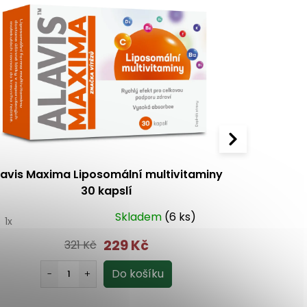
lavis Maxima Liposomální multivitaminy
Alavis M
30 kapslí
Skladem
(6 ks)
0
1x
229 Kč
321 Kč