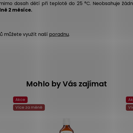
mimo dosah dětí při teplotě do 25 °C. Neobsahuje žádná
ně 2 měsíce.
 můžete využít naší
poradnu
.
Mohlo by Vás zajímat
Akce
A
Více za méně
Ví