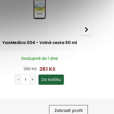
YaoMedica 004 - Volná cesta 50 ml
YaoMedica
Dostupné do 1 dne
261 Kč
290 Kč
Zobrazit profil