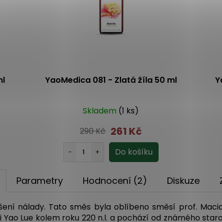
ml
YaoMedica 081 - Zlatá žíla 50 ml
Y
Skladem
(1 ks)
261 Kč
290 Kč
Parametry
Hodnocení (2)
Diskuze
šení nálady. Tato směs byla oblíbeno směsí prof. Maci
Gui Yao Lue kolem roku 220 n.l. a pochází od známého st