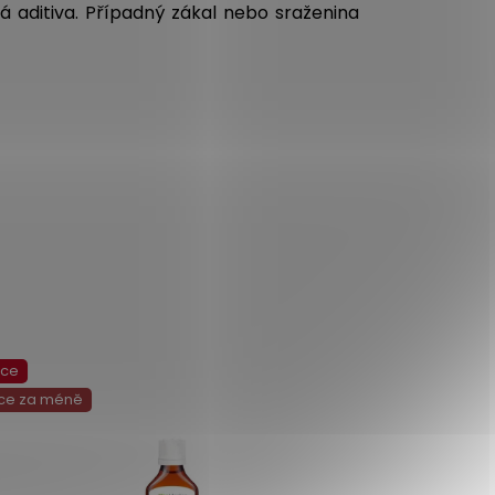
 aditiva. Případný zákal nebo sraženina
kce
Akce
ce za méně
Více za mén