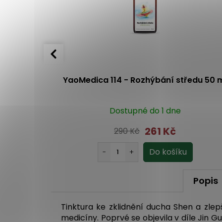
50 ml
YaoMedica 114 - Rozhýbání středu 50 
Dostupné do 1 dne
261 Kč
290 Kč
Popis
Tinktura ke zklidnění ducha Shen a zlep
medicíny. Poprvé se objevila v díle Jin 