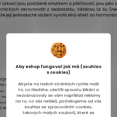
í úzkostí jsou postižené smutkem a pláčtivostí, jsou jako 
ychických nerovnováh z nedostatku. Většinou Qi Xu (n
ože její jednoduché složení vyvolá silný efekt na harmoniz
Aby eshop
fungoval jak má (souhlas
s cookies)
ycyrrhizae -
5,0g
Abyste na našich stránkách rychle našli
. tritici levis -
13,3g
to, co hledáte, ušetřili spoustu klikání a
5,0g
ubae -
nezobrazovaly se vám například reklamy
-
5,0g
Rhiz. curcumae -
na to, co vás neláká, potřebujeme od vás
5,0g
tenuifoliae -
souhlas se zpracováním cookies,
ý, oddenek -
5,0g
Rhiz. acori -
takových malých souborů, které se