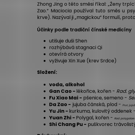
Zhong Jing o této směsi říkal: „Ženy trpíc
Zao.“ Maciocia používal tuto směs u ps
krve). Nazýval ji „magickou“ formulí, prot
Účinky podle tradiční čínské medicíny
utišuje duši Shen
rozhýbává stagnaci Qi
otevírá otvory
vyživuje Xin Xue (krev Srdce)
Složení:
voda, alkohol
Gan Cao -
lékořice, kořen -
Rad. gl
Fu Xiao Mai -
pšenice, semeno -
Sem
Da Zao -
jujuba čánská, plod -
Fruc. juj
Yu Jin -
kurkuma, kulovitý oddenek 
Yuan Zhi -
Polygal, kořen -
Rad. polygalae 
Shi Chang Pu -
puškvorec trávolist