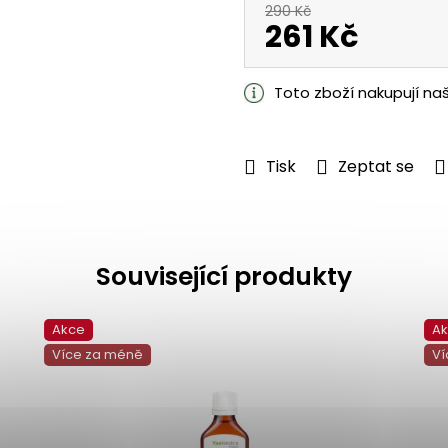
290 Kč
261 Kč
Měrná
cena:
Toto zboží nakupují na
Tisk
Zeptat se
Související produkty
Akce
A
Více za méně
Ví