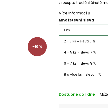
z receptu tradiční čínské m
z
5
Více informací
hvězdiček.
Množstevní sleva
1 ks
2 - 3 ks = sleva 5 %
–10 %
4 - 5 ks = sleva 7 %
6 - 7 ks = sleva 9 %
8 a více ks = sleva 11 %
Dostupné do 1 dne
Můž