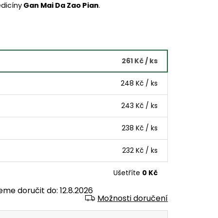
edicíny
Gan Mai Da Zao Pian
.
261 Kč
/ ks
248 Kč
/ ks
243 Kč
/ ks
238 Kč
/ ks
232 Kč
/ ks
Ušetříte
0 Kč
eme doručit do:
12.8.2026
Možnosti doručení