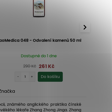
aoMedica 048 - Odvalení kamenů 50 ml
YaoMed
Dostupné do 1 dne
261 Kč
290 Kč
Značka
ocii, známého anglického praktika čínské
arověkého lékaře Zhang Zhong Jinga. Zhang