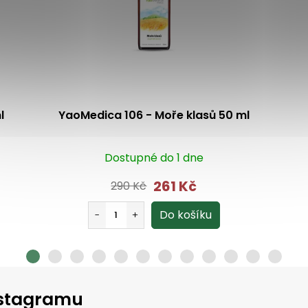
l
YaoMedica 106 - Moře klasů 50 ml
Dostupné do 1 dne
261 Kč
290 Kč
instagramu