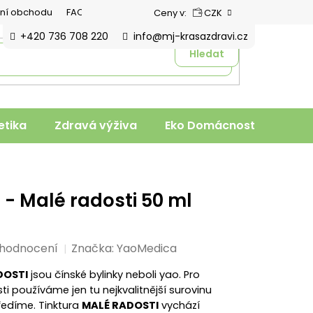
ní obchodu
FAQ
Ceny v:
CZK
+420 736 708 220
info@mj-krasazdravi.cz
Hledat
tika
Zdravá výživa
Eko Domácnost
Veter
- Malé radosti 50 ml
 hodnocení
Značka:
YaoMedica
DOSTI
jsou čínské bylinky neboli yao. Pro
i používáme jen tu nejkvalitnější surovinu
eředíme. Tinktura
MALÉ RADOSTI
vychází