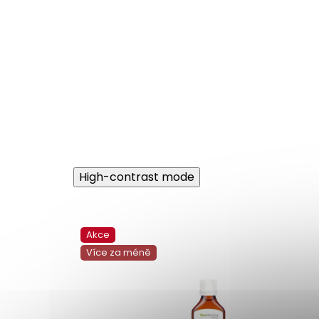
High-contrast mode
Akce
Více za méně