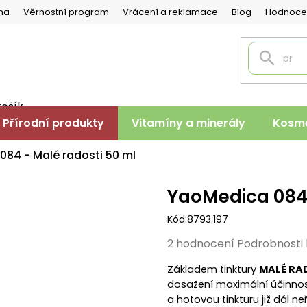
na
Věrnostní program
Vrácení a reklamace
Blog
Hodnoce
košík
PNÍ
Přírodní produkty
Vitamíny a minerály
Kosme
K
84 - Malé radosti 50 ml
YaoMedica 084 
Kód:
8793.197
Průměrné
2 hodnocení
Podrobnosti
hodnocení
Základem tinktury
MALÉ RA
produktu
dosažení maximální účinnost
je
a hotovou tinkturu již dál n
4,5