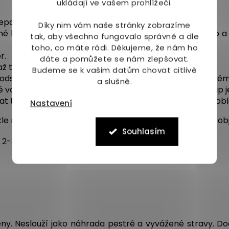
ukládají ve vašem prohlížeči.
epat. Mírné zakalení je normální.
Díky nim vám naše stránky zobrazíme
né hmotnosti. Denní dávku rozdělit na dvě části - ráno a
tak, aby všechno fungovalo správně a dle
toho, co máte rádi.
Děkujeme, že nám ho
r.
dáte a pomůžete se nám zlepšovat.
 až trojnásobnou dávku
Budeme se k vašim datům chovat citlivě
í odstup je 30 minut před jídlem nebo jedna hodina po něm
a slušně.
é vody a tím dojde k odpaření se alkoholu. Tento postup j
t tinktury obvykle několik dní, obvykle do vyřešení pro
Nastavení
kle několik měsíců. Nicméně do 2-3 měsíců by se mělo obj
Souhlasím
2-3 balení (podle denní dávky - viz výše)
eny. Neslouží jako náhrada pestré a vyvážené stravy. Dod