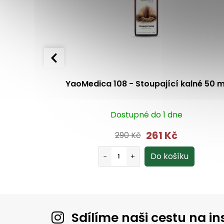
řed 50 ml
YaoMedica 108 - Stoupající kalné 50 m
Dostupné do 1 dne
261 Kč
290 Kč
Sdílíme naši cestu na 