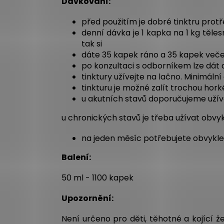
Dávkování:
před použitím je dobré tinktru protř
denní dávka je 1 kapka na 1 kg těles
tak si
dáte 35 kapek ráno a 35 kapek veče
po konzultaci s odborníkem lze dát
tinktury užívejte na lačno. Minimáln
tinkturu je možné zalít trochou hork
u akutních stavů doporučujeme užíva
u chronických stavů je třeba užívat obvy
na jeden měsíc potřebujete obvykle 
Balení:
50 ml - 1100 kapek
Upozornění:
Není určeno pro děti, těhotné a kojící ž