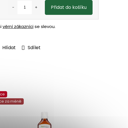
Přidat do košíku
ši
věrní zákazníci
se slevou.
Hlídat
Sdílet
kce
Akce
ce za méně
Více za mén