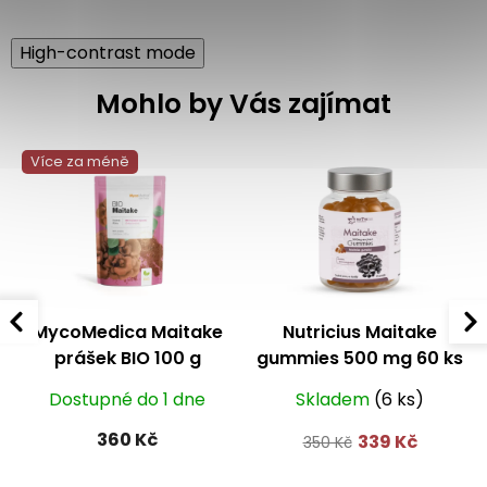
High-contrast mode
Mohlo by Vás zajímat
Více za méně
MycoMedica Maitake
Nutricius Maitake
prášek BIO 100 g
gummies 500 mg 60 ks
Dostupné do 1 dne
Skladem
(6 ks)
360 Kč
339 Kč
350 Kč