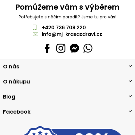
Pomůžeme vám s výběrem
Potřebujete s něčím poradit? Jsme tu pro vás!
+420 736 708 220
info
@
mj-krasazdravi.cz
Z
O nás
á
p
a
O nákupu
t
í
Blog
Facebook