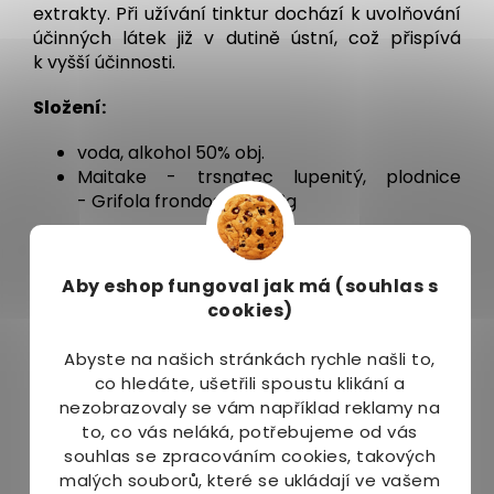
extrakty. Při užívání tinktur dochází k uvolňování
účinných látek již v dutině ústní, což přispívá
k vyšší účinnosti.
Složení:
voda, alkohol 50% obj.
Maitake - trsnatec lupenitý, plodnice
- Grifola frondosa - 38,3g
Dávkování:
Aby eshop
fungoval jak má (souhlas s
před použitím je dobré tinktru protřepat.
cookies)
Mírné zakalení je normální.
denní dávka je 1 kapka na 1 kg tělesné
Abyste na našich stránkách rychle našli to,
hmotnosti. Denní dávku rozdělit na dvě části
co hledáte, ušetřili spoustu klikání a
- ráno a večer. Tzn. pokud vážíte například
nezobrazovaly se vám například reklamy na
70 kg, tak si dáte 35 kapek ráno a 35 kapek
to, co vás neláká, potřebujeme od vás
večer.
souhlas se zpracováním cookies, takových
po konzultaci s odborníkem lze dát až
malých souborů, které se ukládají ve vašem
trojnásobnou dávku