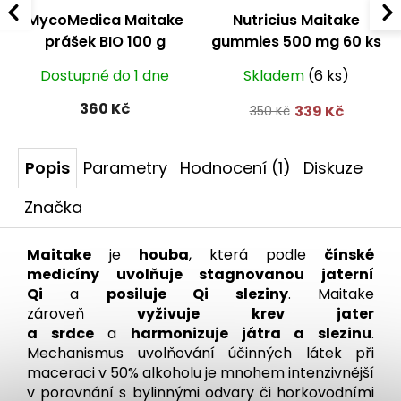
MycoMedica Maitake
Nutricius Maitake
prášek BIO 100 g
gummies 500 mg 60 ks
Dostupné do 1 dne
Skladem
(6 ks)
360 Kč
339 Kč
350 Kč
Popis
Parametry
Hodnocení (1)
Diskuze
Značka
Maitake
je
houba
, která podle
čínské
medicíny uvolňuje stagnovanou jaterní
Qi
a
posiluje Qi sleziny
. Maitake
zároveň
vyživuje krev jater
a srdce
a
harmonizuje játra a slezinu
.
Mechanismus uvolňování účinných látek při
maceraci v 50% alkoholu je mnohem intenzivnější
v porovnání s bylinnými odvary či horkovodními