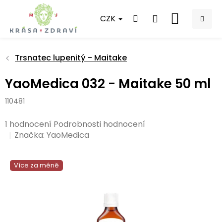
Přejít
na
CZK
NÁKUPNÍ
obsah
KOŠÍK
Trsnatec lupenitý - Maitake
YaoMedica 032 - Maitake 50 ml
110481
Průměrné
1 hodnocení
Podrobnosti hodnocení
hodnocení
Značka:
YaoMedica
produktu
je
Více za méně
5,0
z
5
hvězdiček.