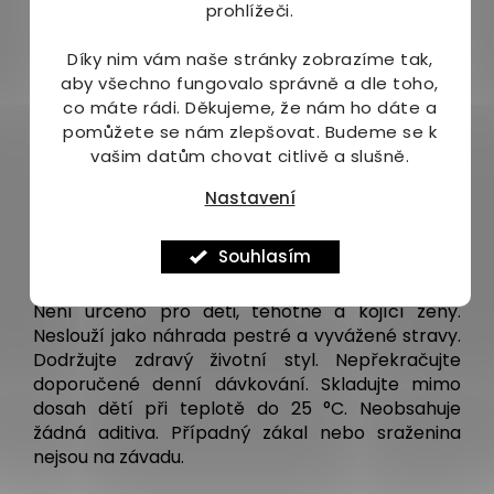
prohlížeči.
tinktury užívejte na lačno. Minimální odstup
je 30 minut před jídlem nebo jedna hodina
Díky nim vám naše stránky zobrazíme tak,
po něm.
aby všechno fungovalo správně a dle toho,
tinkturu je možné zalít trochou horké vody
co máte rádi.
Děkujeme, že nám ho dáte a
a tím dojde k odpaření se alkoholu. Tento
pomůžete se nám zlepšovat. Budeme se k
postup je vhodný pro děti nebo řidiče.
vašim datům chovat citlivě a slušně.
Balení:
Nastavení
50 ml - 1100 kapek
Souhlasím
Upozornění:
Není určeno pro děti, těhotné a kojící ženy.
Neslouží jako náhrada pestré a vyvážené stravy.
Dodržujte zdravý životní styl. Nepřekračujte
doporučené denní dávkování. Skladujte mimo
dosah dětí při teplotě do 25 °C. Neobsahuje
žádná aditiva. Případný zákal nebo sraženina
nejsou na závadu.