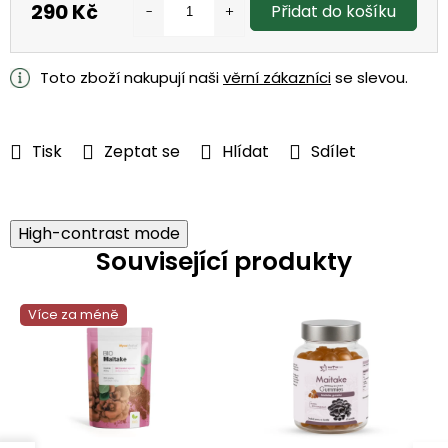
290 Kč
Přidat do košíku
Měrná
cena:
Toto zboží nakupují naši
věrní zákazníci
se slevou.
Tisk
Zeptat se
Hlídat
Sdílet
High-contrast mode
Související produkty
Více za méně