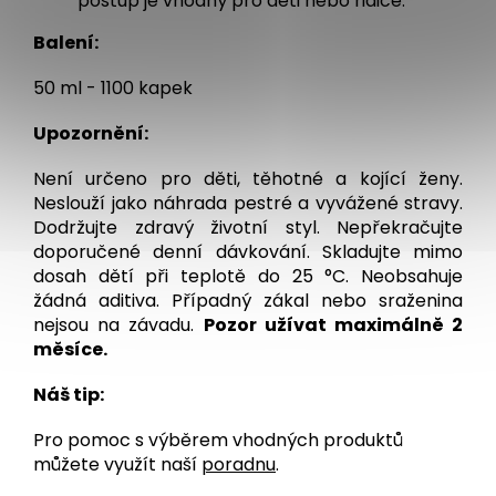
postup je vhodný pro děti nebo řidiče.
Balení:
50 ml - 1100 kapek
Upozornění:
Není určeno pro děti, těhotné a kojící ženy.
Neslouží jako náhrada pestré a vyvážené stravy.
Dodržujte zdravý životní styl. Nepřekračujte
doporučené denní dávkování. Skladujte mimo
dosah dětí při teplotě do 25 °C. Neobsahuje
žádná aditiva. Případný zákal nebo sraženina
nejsou na závadu.
Pozor užívat maximálně 2
měsíce.
Náš tip:
Pro pomoc s výběrem vhodných produktů
můžete využít naší
poradnu
.