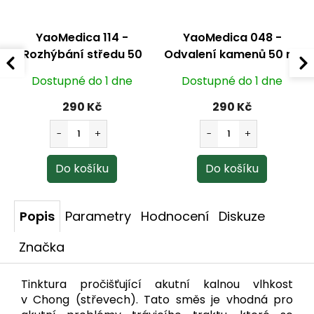
YaoMedica 114 -
YaoMedica 048 -
Rozhýbání středu 50
Odvalení kamenů 50 ml
ml
Dostupné do 1 dne
Dostupné do 1 dne
290 Kč
290 Kč
Popis
Parametry
Hodnocení
Diskuze
Značka
Tinktura pročišťující akutní kalnou vlhkost
v Chong (střevech). Tato směs je vhodná pro