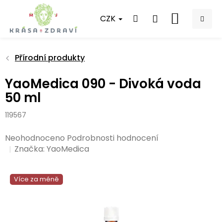
Přejít
na
CZK
NÁKUPNÍ
obsah
KOŠÍK
Přírodní produkty
YaoMedica 090 - Divoká voda
50 ml
119567
Průměrné
Neohodnoceno
Podrobnosti hodnocení
hodnocení
Značka:
YaoMedica
produktu
je
Více za méně
0,0
z
5
hvězdiček.