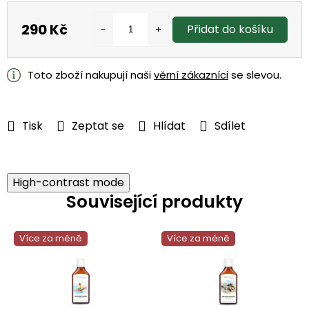
290 Kč
Přidat do košíku
Měrná
cena:
Toto zboží nakupují naši
věrní zákazníci
se slevou.
Tisk
Zeptat se
Hlídat
Sdílet
High-contrast mode
Související produkty
Více za méně
Více za méně