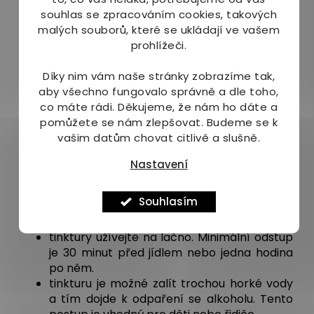
glycyrrhizae - 1,3g
souhlas se zpracováním cookies, takových
Da Zao - jujuba čínská, plod - Fruc. jujubae
malých souborů, které se ukládají ve vašem
- 1,3g
prohlížeči.
Dávkování:
Díky nim vám naše stránky zobrazíme tak,
aby všechno fungovalo správně a dle toho,
před použitím je dobré tinktru protřepat.
co máte rádi.
Děkujeme, že nám ho dáte a
Mírné zakalení je normální.
pomůžete se nám zlepšovat. Budeme se k
denní dávka je 1 kapka na 1 kg tělesné
vašim datům chovat citlivě a slušně.
hmotnosti. Denní dávku rozdělit na dvě části
- ráno a večer. Tzn. pokud vážíte například
Nastavení
70 kg, tak si dáte 35 kapek ráno a 35 kapek
večer.
Souhlasím
po konzultaci s odborníkem lze dát až
trojnásobnou dávku
tinktury užívejte na lačno. Minimální odstup
je 30 minut před jídlem nebo jedna hodina
po něm.
tinkturu je možné zalít trochou horké vody
a tím dojde k odpaření se alkoholu. Tento