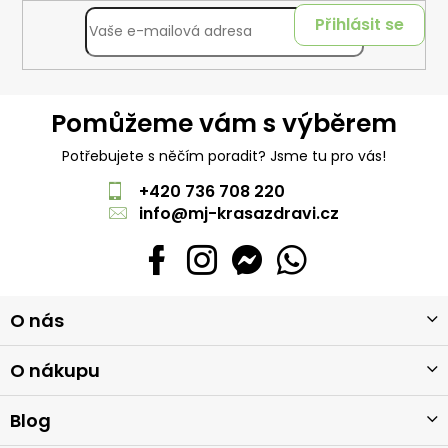
Přihlásit se
Pomůžeme vám s výběrem
Potřebujete s něčím poradit? Jsme tu pro vás!
+420 736 708 220
info
@
mj-krasazdravi.cz
Z
O nás
á
p
a
O nákupu
t
í
Blog