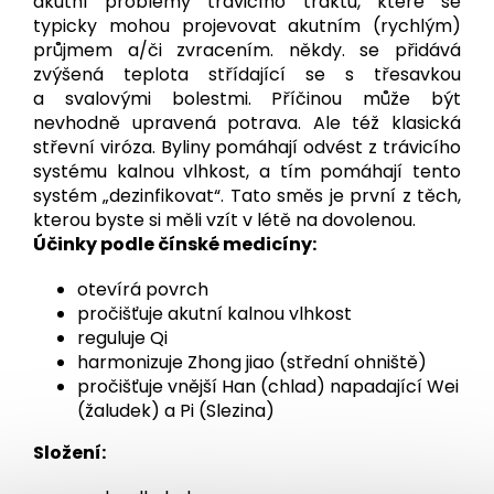
akutní problémy trávicího traktu, které se
typicky mohou projevovat akutním (rychlým)
průjmem a/či zvracením. někdy. se přidává
zvýšená teplota střídající se s třesavkou
a svalovými bolestmi. Příčinou může být
nevhodně upravená potrava. Ale též klasická
střevní viróza. Byliny pomáhají odvést z trávicího
systému kalnou vlhkost, a tím pomáhají tento
systém „dezinfikovat“. Tato směs je první z těch,
kterou byste si měli vzít v létě na dovolenou.
Účinky podle čínské medicíny:
otevírá povrch
pročišťuje akutní kalnou vlhkost
reguluje Qi
harmonizuje Zhong jiao (střední ohniště)
pročišťuje vnější Han (chlad) napadající Wei
(žaludek) a Pi (Slezina)
Složení: