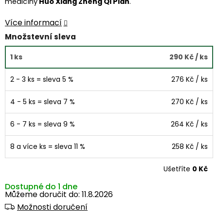
medicíny
Huo Xiang Zheng Qi Pian
.
Více informací
Množstevní sleva
1 ks
290 Kč
/ ks
2 - 3 ks = sleva 5 %
276 Kč
/ ks
4 - 5 ks = sleva 7 %
270 Kč
/ ks
6 - 7 ks = sleva 9 %
264 Kč
/ ks
8 a více ks = sleva 11 %
258 Kč
/ ks
Ušetříte
0 Kč
Dostupné do 1 dne
Můžeme doručit do:
11.8.2026
Možnosti doručení