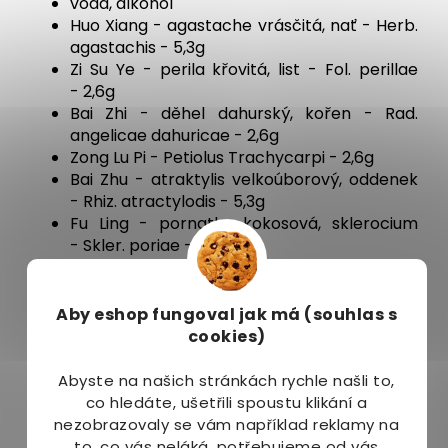
voda, alkohol
Huo Xiang - agastache vrásčitá, nať - Herb.
agastachis - 5,3g
Zi Su Ye - perila křovitá, list - Fol. perillae
- 2,6g
Bai Zhi - děhel dahurský, kořen - Rad.
angelicae dahuricae - 2,6g
Zong Lu Pi - Petiolus Trachycarpi - 2,6g
Bai Zhu - atraktylis velkoúborový, oddenek
- Rhiz. atractylodis - 5,3g
Fu Ling - pornatka kokosová, sklerocium
- Skler. poriae - 4,0g
Yu Bai Fu - Typhonie velká, hlíza - Rhiz.
typhonii - 4,0g
Hou Po - šácholan lékařský, kůra - Cort.
Aby eshop
fungoval jak má (souhlas s
magnoliae - 2,6g
cookies)
Jie Geng - platykodon velkokvětý, kořen
- Rad. platycodi - 2,6g
Abyste na našich stránkách rychle našli to,
Chen Pi - mandarinka obecná, kůra - Peri.
co hledáte, ušetřili spoustu klikání a
citri - 4,0g
nezobrazovaly se vám například reklamy na
Gan Cao - lékořice, kořen - Rad.
to, co vás neláká, potřebujeme od vás