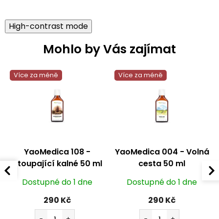
High-contrast mode
Mohlo by Vás zajímat
Více za méně
Více za méně
YaoMedica 108 -
YaoMedica 004 - Volná
Stoupající kalné 50 ml
cesta 50 ml
Dostupné do 1 dne
Dostupné do 1 dne
290 Kč
290 Kč