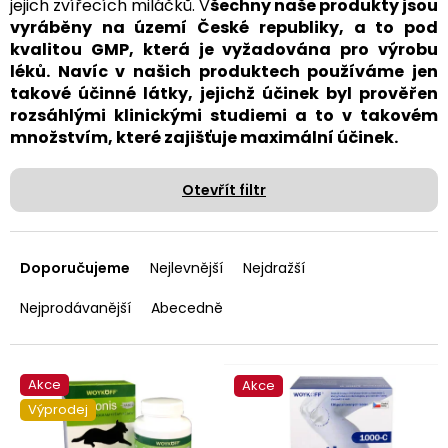
jejich zvířecích miláčků. V
šechny naše produkty jsou
vyráběny na území České republiky, a to pod
kvalitou GMP, která je vyžadována pro výrobu
léků. Navíc v našich produktech používáme jen
takové účinné látky, jejichž účinek byl prověřen
rozsáhlými klinickými studiemi a to v takovém
množstvím, které zajišťuje maximální účinek.
Otevřít filtr
Ř
a
Doporučujeme
Nejlevnější
Nejdražší
z
e
Nejprodávanější
Abecedně
n
í
p
V
Akce
Akce
r
ý
Výprodej
o
p
d
i