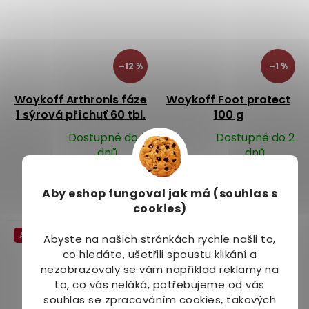
–12 %
–1 %
Woykoff Arthronis fáze
Woykoff Foot protect
1 sýrová příchuť 60 tbl.
100 g
Dostupné do 2
Dostupné do 2
Průměrné
Průměrné
dnů
dnů
hodnocení
hodnocení
479 Kč
217 Kč
produktu
produktu
Aby eshop
fungoval jak má (souhlas s
je
je
Do košíku
Do košíku
cookies)
3,0
5,0
z
z
Akce
5
5
Abyste na našich stránkách rychle našli to,
hvězdiček.
hvězdiček.
co hledáte, ušetřili spoustu klikání a
nezobrazovaly se vám například reklamy na
to, co vás neláká, potřebujeme od vás
souhlas se zpracováním cookies, takových
–14 %