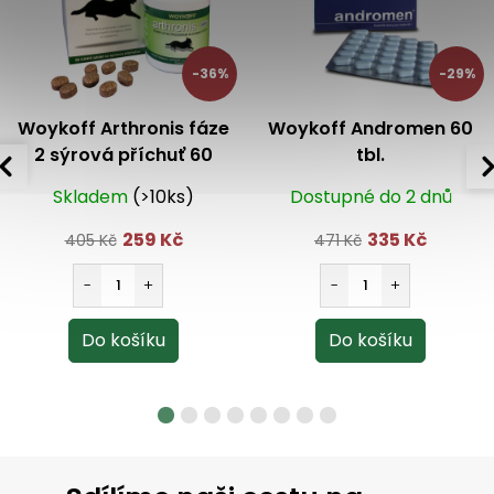
k
y
v
-36%
-29%
ý
p
i
Woykoff Arthronis fáze
Woykoff Andromen 60
s
2 sýrová příchuť 60
tbl.
u
tbl.DMT:31/03/26
Skladem
(>10ks)
Dostupné do 2 dnů
259 Kč
335 Kč
405 Kč
471 Kč