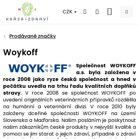
Přejít
na
CZK
NÁKUPNÍ
obsah
KOŠÍK
Prodávané značky
Woykoff
Společnost WOYKOFF
a.s. byla založena v
roce 2006 jako ryze česká společnost a hned v
počátku uvedla na trhu řadu kvalitních doplňků
stravy.
V roce 2008 se společnost WOYKOFF po
uvedení originálních veterinárních přípravků rozdělila
na humánní a veterinární divizi. V roce 2010 byly
založeny dceřiné společnosti WOYKOFF na území
Slovenska a Maďarska. Našim posláním je poskytnout
našim zákazníkům české produkty v nejvyšší kvalitě a
pomoci se jim starat o jejich zdraví, případně o zdraví