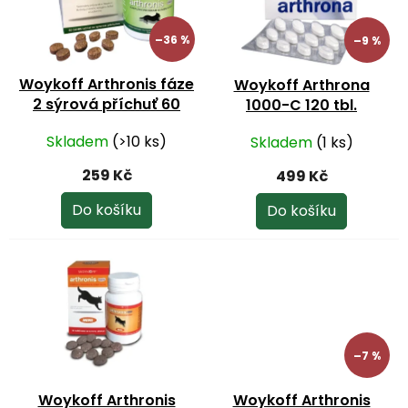
u
s
k
p
–36 %
–9 %
t
r
ů
o
Woykoff Arthronis fáze
Woykoff Arthrona
d
2 sýrová příchuť 60
1000-C 120 tbl.
u
tbl.DMT:31/03/26
k
Skladem
(>10 ks)
Skladem
(1 ks)
t
ů
259 Kč
499 Kč
Do košíku
Do košíku
–7 %
Woykoff Arthronis
Woykoff Arthronis