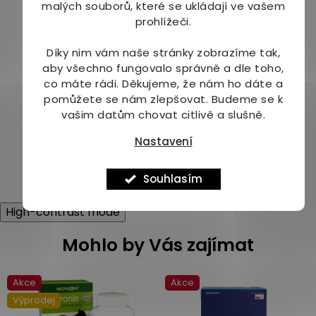
malých souborů, které se ukládají ve vašem
prohlížeči.
Woykoff Melatonin
RAPID 30 pastilek
Díky nim vám naše stránky zobrazíme tak,
aby všechno fungovalo správně a dle toho,
Na dotaz
co máte rádi.
Děkujeme, že nám ho dáte a
pomůžete se nám zlepšovat. Budeme se k
179 Kč
vašim datům chovat citlivě a slušně.
Detail
Nastavení
11
položek celkem
O
Souhlasím
v
l
High-contrast mode
á
d
Mohlo by Vás zajímat
a
c
í
Akce
Akce
p
r
Výprodej
v