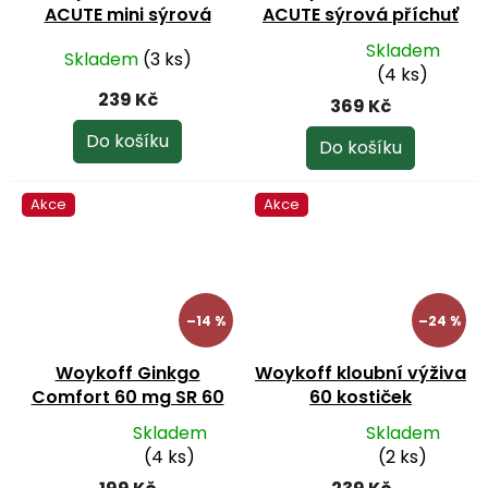
ACUTE mini sýrová
ACUTE sýrová příchuť
příchuť 60 tbl.
60 tbl.
Skladem
Skladem
(3 ks)
Průměrné
(4 ks)
hodnocení
239 Kč
369 Kč
produktu
je
Do košíku
Do košíku
5,0
z
Akce
Akce
5
hvězdiček.
–14 %
–24 %
Woykoff Ginkgo
Woykoff kloubní výživa
Comfort 60 mg SR 60
60 kostiček
tbl.
Skladem
Skladem
Průměrné
Průměrné
(4 ks)
(2 ks)
hodnocení
hodnocení