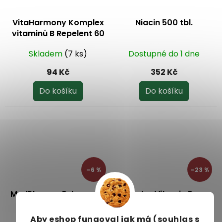
VitaHarmony Komplex
Niacin 500 tbl.
vitaminů B Repelent 60
tbl.
Skladem
(7 ks)
Dostupné do 1 dne
94 Kč
352 Kč
Do košíku
Do košíku
–6 %
–23 %
MedPharma B-komplex
Salus Vitamin B-
Forte 107 tbl.
komplex 250ml
Aby eshop
fungoval jak má (souhlas s
Dostupné do 2
Dostupné do 2