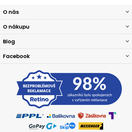
Z
O nás
á
p
a
O nákupu
t
í
Blog
Facebook