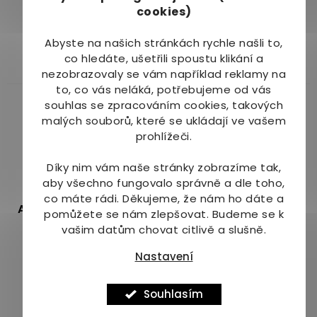
Průměrné
Průměrné
cookies)
dnů
dnů
hodnocení
hodnocení
112 Kč
289 Kč
produktu
produktu
Abyste na našich stránkách rychle našli to,
je
je
co hledáte, ušetřili spoustu klikání a
Do košíku
Do košíku
4,8
5,0
nezobrazovaly se vám například reklamy na
z
z
to, co vás neláká, potřebujeme od vás
5
5
souhlas se zpracováním cookies, takových
hvězdiček.
hvězdiček.
malých souborů, které se ukládají ve vašem
prohlížeči.
Díky nim vám naše stránky zobrazíme tak,
–9 %
aby všechno fungovalo správně a dle toho,
co máte rádi.
Děkujeme, že nám ho dáte a
Apotheke B-komplex s
Natures Aid Niacin 500
pomůžete se nám zlepšovat. Budeme se k
kyselinou listovou 30
mg s inositolem 60 tbl.
vašim datům chovat citlivě a slušně.
tbl.
Momentálně
Dostupné do 3 dnů
Nastavení
nedostupné
56 Kč
367 Kč
Souhlasím
Do košíku
Detail