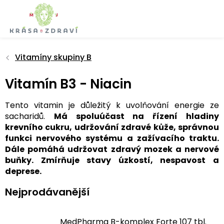
Přejít
na
obsah
Vitamíny skupiny B
Vitamín B3 - Niacin
Tento vitamin je důležitý k uvolňování energie ze
sacharidů.
Má spoluúčast na řízení hladiny
krevního cukru, udržování zdravé kůže, správnou
funkci nervového systému a zažívacího traktu.
Dále pomáhá udržovat zdravý mozek a nervové
buňky. Zmírňuje stavy úzkostí, nespavost a
deprese.
Nejprodávanější
MedPharma B-komplex Forte 107 tbl.