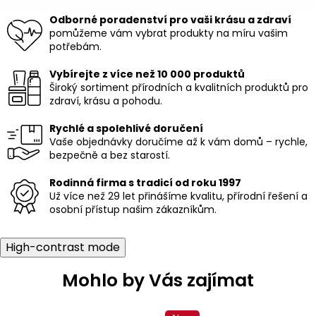
á
Odborné poradenství pro vaši krásu a zdraví
d
pomůžeme vám vybrat produkty na míru vašim
a
potřebám.
c
í
Vybírejte z více než 10 000 produktů
p
Široký sortiment přírodních a kvalitních produktů pro
r
zdraví, krásu a pohodu.
v
k
Rychlé a spolehlivé doručení
y
Vaše objednávky doručíme až k vám domů – rychle,
v
bezpečně a bez starostí.
ý
p
i
Rodinná firma s tradicí od roku 1997
s
Už více než 29 let přinášíme kvalitu, přírodní řešení a
u
osobní přístup našim zákazníkům.
High-contrast mode
Mohlo by Vás zajímat