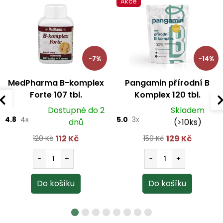
Akce
-7%
-14%
MedPharma B-komplex
Pangamin přírodní B
Forte 107 tbl.
Komplex 120 tbl.
Dostupné do 2
Skladem
4.8
4x
5.0
3x
dnů
(>10ks)
112 Kč
129 Kč
120 Kč
150 Kč