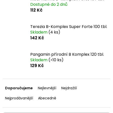
Dostupné do 2 dnů
112 Kč
Terezia B-Komplex Super Forte 100 tbl.
Skladem
(4 ks)
142 Kč
Pangamin přírodní B Komplex 120 tbl.
Skladem
(>10 ks)
129 Kč
Ř
a
Doporučujeme
Nejlevnější
Nejdražší
z
e
Nejprodávanější
Abecedně
n
í