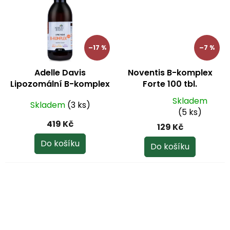
hvězdiček.
hvězdiček.
–17 %
–7 %
Adelle Davis
Noventis B-komplex
Lipozomální B-komplex
Forte 100 tbl.
Forte 200 ml
Skladem
Skladem
(3 ks)
Průměrné
(5 ks)
hodnocení
419 Kč
129 Kč
produktu
je
Do košíku
Do košíku
5,0
z
5
hvězdiček.