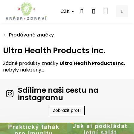
Přejít
na
CZK
NÁKUPNÍ
obsah
KOŠÍK
Prodávané značky
Ultra Health Products Inc.
Žádné produkty značky
Ultra Health Products Inc.
nebyly nalezeny...
Sdílíme naši cestu na
instagramu
Zobrazit profil