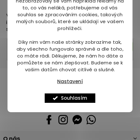
nezobrazovaly se vám například reklamy na
Odebírat newsletter
to, co vás neláká, potřebujeme od vás
souhlas se zpracováním cookies, takových
Vložte svůj e-mail a my vám budeme zasílat
malých souborů, které se ukládají ve vašem
informace o nových produktech na našem e-
prohlížeči.
shopu.
Díky nim vám naše stránky zobrazíme tak,
Přihlásit se
aby všechno fungovalo správně a dle toho,
co máte rádi.
Děkujeme, že nám ho dáte a
pomůžete se nám zlepšovat. Budeme se k
vašim datům chovat citlivě a slušně.
Pomůžeme vám s výběrem
Nastavení
Potřebujete s něčím poradit? Jsme tu pro vás!
Souhlasím
+420 736 708 220
info
@
mj-krasazdravi.cz
Z
O nás