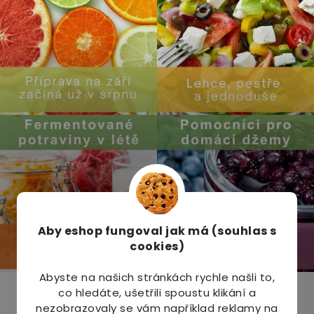
Aby eshop
fungoval jak má (souhlas s
cookies)
Abyste na našich stránkách rychle našli to,
co hledáte, ušetřili spoustu klikání a
Odebírat newsletter
nezobrazovaly se vám například reklamy na