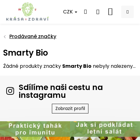
Přejít
na
CZK
NÁKUPNÍ
obsah
KOŠÍK
Prodávané značky
Smarty Bio
Žádné produkty značky
Smarty Bio
nebyly nalezeny...
Sdílíme naši cestu na
instagramu
Zobrazit profil