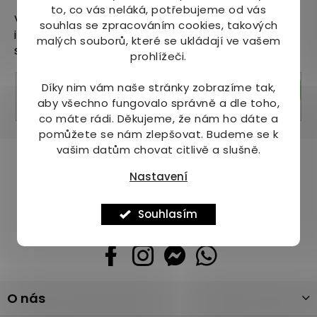
to, co vás neláká, potřebujeme od vás
Vložte svůj e-mail a my vám budeme zasílat
souhlas se zpracováním cookies, takových
informace o nových produktech na našem e-
malých souborů, které se ukládají ve vašem
shopu.
prohlížeči.
Díky nim vám naše stránky zobrazíme tak,
Přihlásit se
aby všechno fungovalo správně a dle toho,
co máte rádi.
Děkujeme, že nám ho dáte a
pomůžete se nám zlepšovat. Budeme se k
vašim datům chovat citlivě a slušně.
Pomůžeme vám s výběrem
Nastavení
Potřebujete s něčím poradit? Jsme tu pro vás!
+420 736 708 220
Souhlasím
info
@
mj-krasazdravi.cz
Z
O nás
á