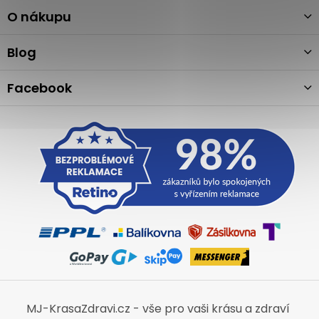
p
a
O nákupu
t
í
Blog
Facebook
MJ-KrasaZdravi.cz - vše pro vaši krásu a zdraví