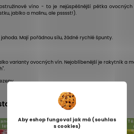
stružinové víno - to je nejúspěšnější pětka ovocných v
tku, jablko a malinu, ale psssst!).
a jahoda. Mají pořádnou sílu, žádné rychlé špunty.
lko varianty ovocných vín. Nejoblíbenější je rakytník a ma
".
zeny...
instagramu
Aby eshop
fungoval jak má (souhlas
s cookies)