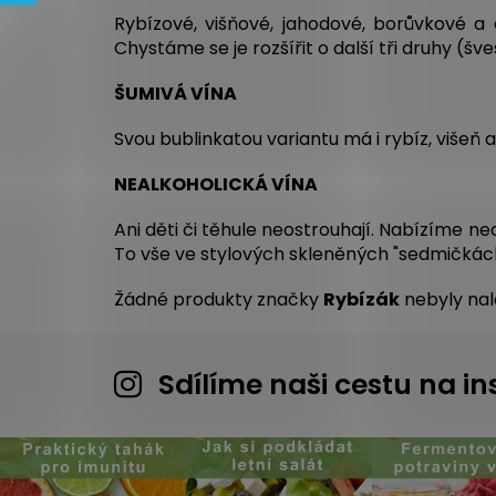
Rybízové, višňové, jahodové, borůvkové a o
Chystáme se je rozšířit o další tři druhy (šves
ŠUMIVÁ VÍNA
Svou bublinkatou variantu má i rybíz, višeň 
NEALKOHOLICKÁ VÍNA
Ani děti či těhule neostrouhají. Nabízíme nea
To vše ve stylových skleněných "sedmičkách
Žádné produkty značky
Rybízák
nebyly nale
Sdílíme naši cestu na 