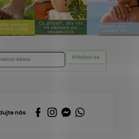
Přihlásit se
dujte nás