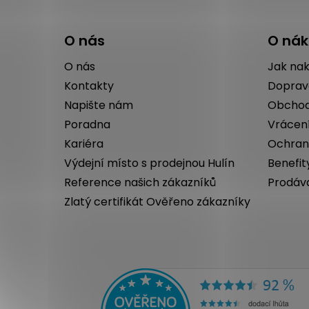
Z
á
O nás
O ná
p
a
O nás
Jak na
t
Kontakty
Doprav
í
Napište nám
Obchod
Poradna
Vrácen
Kariéra
Ochran
Výdejní místo s prodejnou Hulín
Benefit
Reference našich zákazníků
Prodáv
Zlatý certifikát Ověřeno zákazníky