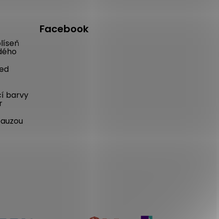
Facebook
líseň
dého
řed
cí barvy
r
pauzou