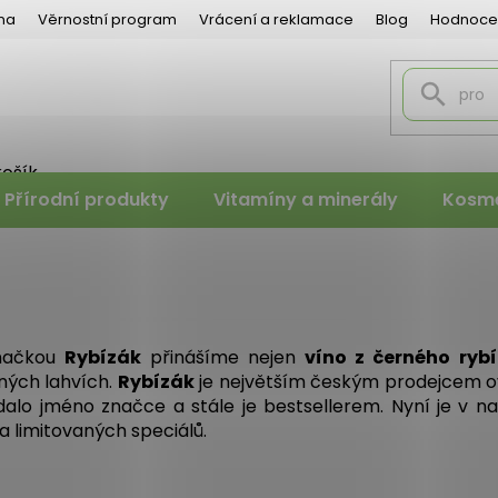
na
Věrnostní program
Vrácení a reklamace
Blog
Hodnoce
košík
PNÍ
Přírodní produkty
Vitamíny a minerály
Kosme
K
načkou
Rybízák
přinášíme nejen
víno z černého ryb
ných lahvích.
Rybízák
je největším českým prodejcem ov
dalo jméno značce a stále je bestsellerem. Nyní je v 
a limitovaných speciálů.