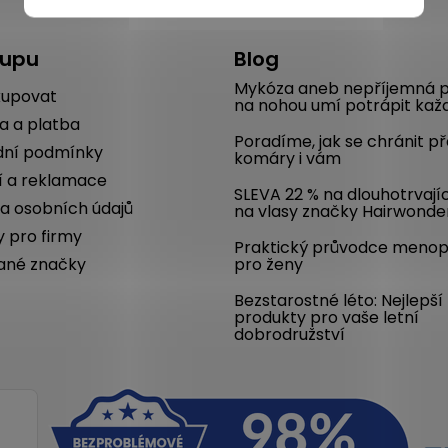
kupu
Blog
Mykóza aneb nepříjemná p
kupovat
na nohou umí potrápit kaž
a a platba
Poradíme, jak se chránit p
ní podmínky
komáry i vám
í a reklamace
SLEVA 22 % na dlouhotrvají
a osobních údajů
na vlasy značky Hairwonde
y pro firmy
Praktický průvodce meno
ané značky
pro ženy
Bezstarostné léto: Nejlepší
produkty pro vaše letní
dobrodružství