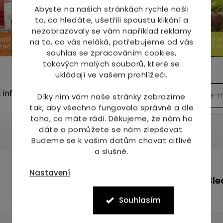
Abyste na našich stránkách rychle našli
to, co hledáte, ušetřili spoustu klikání a
nezobrazovaly se vám například reklamy
na to, co vás neláká, potřebujeme od vás
souhlas se zpracováním cookies,
takových malých souborů, které se
ukládají ve vašem prohlížeči.
t informace o nových
Díky nim vám naše stránky zobrazíme
tak, aby všechno fungovalo správně a dle
toho, co máte rádi.
Děkujeme, že nám ho
dáte a pomůžete se nám zlepšovat.
Budeme se k vašim datům chovat citlivě
a slušně.
m
Nastavení
+420 736 708 220
Sle
info
@
mj-krasazdravi.cz
Souhlasím