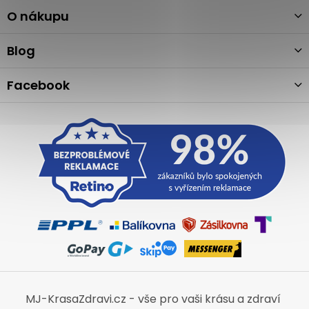
p
a
O nákupu
t
í
Blog
Facebook
MJ-KrasaZdravi.cz - vše pro vaši krásu a zdraví