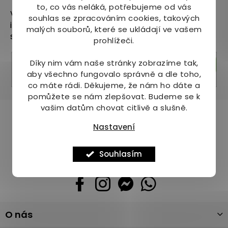
to, co vás neláká, potřebujeme od vás
Vložte svůj e-mail a my vám budeme zasílat
souhlas se zpracováním cookies, takových
informace o nových produktech na našem e-
malých souborů, které se ukládají ve vašem
shopu.
prohlížeči.
Díky nim vám naše stránky zobrazíme tak,
Přihlásit se
aby všechno fungovalo správně a dle toho,
co máte rádi.
Děkujeme, že nám ho dáte a
pomůžete se nám zlepšovat. Budeme se k
vašim datům chovat citlivě a slušně.
Pomůžeme vám s výběrem
Nastavení
Potřebujete s něčím poradit? Jsme tu pro vás!
+420 736 708 220
Souhlasím
info
@
mj-krasazdravi.cz
Z
O nás
á