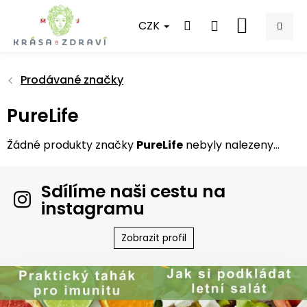
Přejít
na
CZK
NÁKUPNÍ
obsah
KOŠÍK
Prodávané značky
PureLife
Žádné produkty značky
PureLife
nebyly nalezeny...
Sdílíme naši cestu na
instagramu
Zobrazit profil