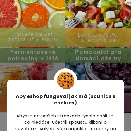
Aby eshop
fungoval jak má (souhlas s
cookies)
Abyste na našich stránkách rychle našli to,
co hledáte, ušetřili spoustu klikání a
Odebírat newsletter
nezobrazovaly se vám například reklamy na