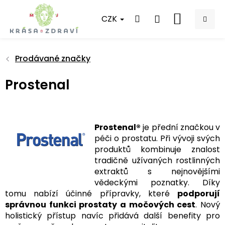
Přejít
na
CZK
NÁKUPNÍ
obsah
KOŠÍK
Prodávané značky
Prostenal
Prostenal®
je přední značkou v
péči o prostatu. Při vývoji svých
produktů kombinuje znalost
tradičně užívaných rostlinných
extraktů s nejnovějšími
vědeckými poznatky. Díky
tomu nabízí účinné přípravky, které
podporují
správnou funkci prostaty a močových cest
. Nový
holistický přístup navíc přidává další benefity pro