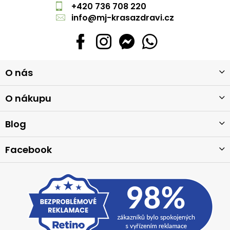
+420 736 708 220
info
@
mj-krasazdravi.cz
Z
O nás
á
p
a
O nákupu
t
í
Blog
Facebook