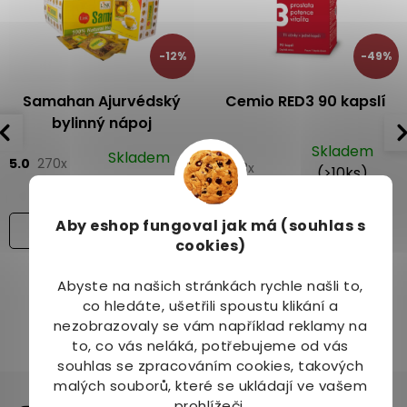
k
y
v
-12%
-49%
ý
p
i
Samahan Ajurvédský
Cemio RED3 90 kapslí
s
bylinný nápoj
u
Skladem
Skladem
5.0
270x
5.0
3x
(>10ks)
79 Kč
90 Kč
399 Kč
779 Kč
Aby eshop
fungoval jak má (souhlas s
Varianty
cookies)
Abyste na našich stránkách rychle našli to,
co hledáte, ušetřili spoustu klikání a
nezobrazovaly se vám například reklamy na
to, co vás neláká, potřebujeme od vás
souhlas se zpracováním cookies, takových
malých souborů, které se ukládají ve vašem
Sdílíme naši cestu na
prohlížeči.