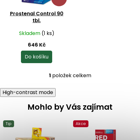
t
r
ů
o
Prostenal Control 90
d
tbl.
u
k
Skladem
(1 ks)
t
ů
646 Kč
Do košíku
1
položek celkem
O
v
l
High-contrast mode
á
d
Mohlo by Vás zajímat
a
c
í
Tip
Akce
p
r
v