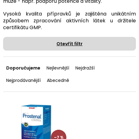
muže - např. podporu potence a vitality.
Vysoká kvalita přípravků je zajištěna unikátním
způsobem zpracování aktivních látek u držitele
certifikátu GMP.
Otevřít filtr
Ř
a
Doporučujeme
Nejlevnější
Nejdražší
z
e
Nejprodávanější
Abecedně
n
í
p
V
r
ý
o
p
d
i
u
s
k
p
–7 %